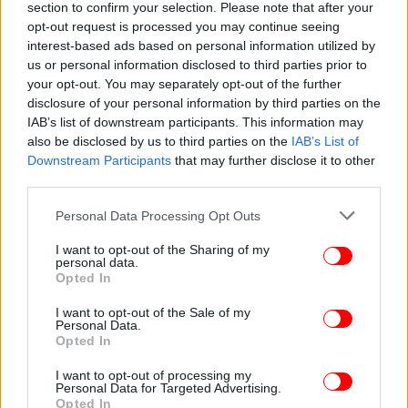
section to confirm your selection. Please note that after your
opt-out request is processed you may continue seeing
Παρότι έχει αφήσει να εννοηθεί πως εξετάζει ακόμη
interest-based ads based on personal information utilized by
και την
αποχώρηση των ΗΠΑ από το ΝΑΤΟ
, το
us or personal information disclosed to third parties prior to
your opt-out. You may separately opt-out of the further
συγκεκριμένο σενάριο δεν φαίνεται να
disclosure of your personal information by third parties on the
περιλαμβάνεται στις άμεσες επιλογές που
IAB’s list of downstream participants. This information may
εξετάζονται στο εσωτερικό του Πενταγώνου.
also be disclosed by us to third parties on the
IAB’s List of
Downstream Participants
that may further disclose it to other
Στο στόχαστρο και ιστορικές ισορροπίες
third parties.
Please note that this website/app uses one or more Google
Personal Data Processing Opt Outs
Ιδιαίτερο ενδιαφέρον παρουσιάζει η πρόταση
services and may gather and store information including but
επανεξέτασης της αμερικανικής στάσης σε
not limited to your visit or usage behaviour. You may click to
I want to opt-out of the Sharing of my
personal data.
γεωπολιτικά ζητήματα που αφορούν Ευρωπαίους
grant or deny consent to Google and its third-party tags to
Opted In
συμμάχους. Μεταξύ αυτών συγκαταλέγεται η
use your data for below specified purposes in below Google
consent section.
πιθανή αναθεώρηση της υποστήριξης προς τη
I want to opt-out of the Sale of my
Personal Data.
Βρετανία αναφορικά με τα Φώκλαντ.
Opted In
I want to opt-out of processing my
Personal Data for Targeted Advertising.
ΚΟΣΜΟΣ
23/04/2026 03:46
Opted In