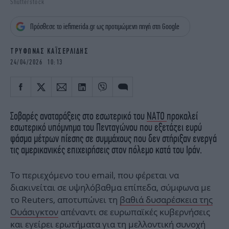
Shutterstock
iBOOKS
ΖΩΔΙΑ
OSCARS
THE OCEAN
Πρόσθεσε το iefimerida.gr ως προτιμώμενη πηγή στη Google
MEDIA
ELAMEFORA
ΤΡΥΦΩΝΑΣ ΚΑΪΣΕΡΛΙΔΗΣ
NEWSLETTER
24/04/2026 10:13
Σοβαρές αναταράξεις στο εσωτερικό του
ΝΑΤΟ
προκαλεί
εσωτερικό υπόμνημα του Πενταγώνου που εξετάζει ευρύ
φάσμα μέτρων πίεσης σε συμμάχους που δεν στήριξαν ενεργά
τις αμερικανικές επιχειρήσεις στον πόλεμο κατά του Ιράν.
Το περιεχόμενο του email, που φέρεται να
διακινείται σε υψηλόβαθμα επίπεδα, σύμφωνα με
το Reuters, αποτυπώνει τη
βαθιά δυσαρέσκεια της
Ουάσιγκτον
απέναντι σε ευρωπαϊκές κυβερνήσεις
και εγείρει ερωτήματα για τη μελλοντική συνοχή