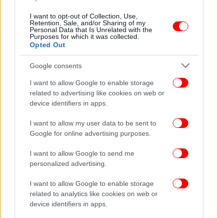
Συνάντηση Ερντογάν-Ρούτε στην Άγκυρα ενόψει της συνόδου
του NATO τον Ιούλιο
I want to opt-out of Collection, Use,
Retention, Sale, and/or Sharing of my
Personal Data that Is Unrelated with the
Purposes for which it was collected.
Opted Out
ΚΟΣΜΟΣ
01/04/2026 06:03
Ρούμπιο: «Οι ΗΠΑ θα επανεξετάσουν τη σχέση τους με το
Google consents
NATO»
I want to allow Google to enable storage
related to advertising like cookies on web or
Τα νησιά, που διεκδικεί η Αργεντινή, αποτελούν
device identifiers in apps.
διαχρονική εστία έντασης. Η σύγκρουση του 1982
παραμένει σημείο αναφοράς, και οποιαδήποτε
I want to allow my user data to be sent to
αλλαγή στάσης των ΗΠΑ θα μπορούσε να έχει
Google for online advertising purposes.
σημαντικές διπλωματικές συνέπειες.
I want to allow Google to send me
personalized advertising.
I want to allow Google to enable storage
related to analytics like cookies on web or
device identifiers in apps.