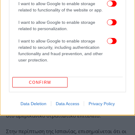
I want to allow Google to enable storage
related to functionality of the website or app.
I want to allow Google to enable storage
related to personalization.
I want to allow Google to enable storage
related to security, including authentication
functionality and fraud prevention, and other
user protection.
Στρατιωτικές και επιχειρησιακές προεκτάσεις
Παρά τη σκληρή γλώσσα, το σημείωμα δεν
CONFIRM
προτείνει την απόσυρση των ΗΠΑ από το ΝΑΤΟ
ούτε το κλείσιμο στρατιωτικών βάσεων στην
Ευρώπη. Ωστόσο, αφήνει ανοιχτό το ενδεχόμενο
Data Deletion
Data Access
Privacy Policy
αναδιάταξης δυνάμεων
, κάτι που ήδη συζητείται
στο αμερικανικό στρατιωτικό επιτελείο.
Στην περίπτωση της Ισπανίας, επισημαίνεται ότι οι