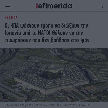
ΚΟΣΜΟΣ
ΕΙΔΗΣΕΙΣ
ΠΟΛΙΤΙΚΗ
Οι ΗΠΑ ψάχνουν τρόπο να διώξουν την
NON PAPER
ΕΛΛΑΔΑ
Ισπανία από το ΝΑΤΟ! Θέλουν να την
ΟΙΚΟΝΟΜΙΑ
ΚΟΣΜΟΣ
τιμωρήσουν που δεν βοήθησε στο Ιράν
ΠΟΛΙΤΙΣΜΟΣ
ΠΑΝΕΛΛΗΝΙΕΣ
ΖΩΗ
ΣΠΟΡ
ΓΥΝΑΙΚΑ
ENGLISH EDITION
ΠΟΛΗ
STORIES
ΕΚΛΟΓΕΣ
TRAVEL
ΤΕΧΝΟΛΟΓΙΑ
ΥΓΕΙΑ
DESIGN
ΟΛΥΜΠΙΑΚΟΙ ΑΓΩΝΕΣ
EURO
GREEN
PODCAST
iAUTOKINITO
iOPINIONS
iGASTRONOMIE
Πανοραμική άποψη του Πενταγώνου στις ΗΠΑ / Φωτογραφία αρχείου: