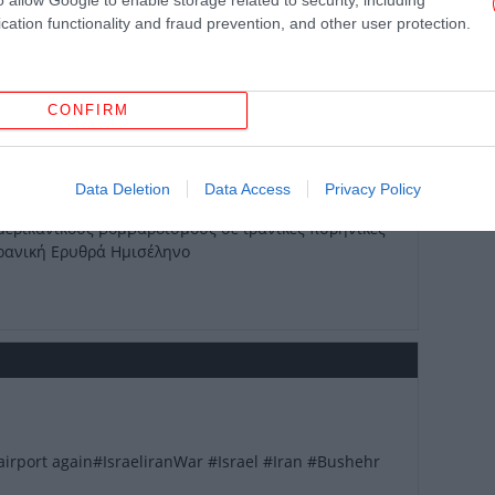
Α
cation functionality and fraud prevention, and other user protection.
σπίδες" αύξησε την εκτίμηση κινδύνου για πλοία
μφερόντων
CONFIRM
Data Deletion
Data Access
Privacy Policy
ερικανικούς βομβαρδισμούς σε ιρανικές πυρηνικές
ρανική Ερυθρά Ημισέληνο
He
Ο Π
με
Μό
airport again
#IsraeliranWar
#Israel
#Iran
#Bushehr