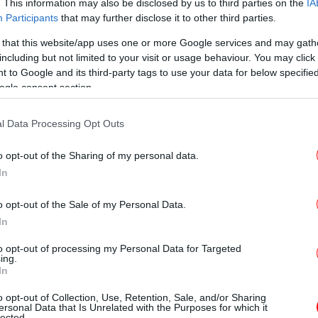
. This information may also be disclosed by us to third parties on the
IA
μα
Participants
that may further disclose it to other third parties.
νικής δικτύωσης και κατά τη διάρκεια μιας
ν Λευκό Οίκο
, ο Τραμπ χαρακτήρισε
 that this website/app uses one or more Google services and may gath
including but not limited to your visit or usage behaviour. You may click 
μβιστικές επιθέσεις και προειδοποίησε το
 to Google and its third-party tags to use your data for below specifi
Χ
μας ήταν η καταστροφή της πυρηνικής
ogle consent section.
0,
 Ιράν και ο τερματισμός της πυρηνικής
ράτος- χορηγός της τρομοκρατίας στον
l Data Processing Opt Outs
διάρκεια της τετράλεπτης ομιλίας του από
Πρ
υ.
o opt-out of the Sharing of my personal data.
Σέ
In
κά
πωσιακή στρατιωτική επιτυχία»
την
o opt-out of the Sale of my Personal Data.
 να επιστρέψει αμέσως στις διπλωματικές
In
σμό της σύγκρουσης. Ο ένοικος του Λευκού
νικές εγκαταστάσεις σε Φορντό, Νατάνζ και
to opt-out of processing my Personal Data for Targeted
ing.
ντελώς».
In
ΕΛ
o opt-out of Collection, Use, Retention, Sale, and/or Sharing
πο
ραματικές εξελίξεις στη Μέση Ανατολή
ersonal Data that Is Unrelated with the Purposes for which it
lected.