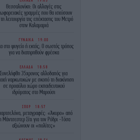
ΕΛΛΑΔΑ
19:03
Θεσσαλονίκη: Οι αλλαγές στις
ωφορειακές γραμμές που θα ισχύσουν
 τη λειτουργία της επέκτασης του Μετρό
στην Καλαμαριά
ΓΥΝΑΙΚΑ
19:00
α στο ψυγείο ή εκτός; Ο σωστός τρόπος
για να διατηρηθούν φρέσκα
ΕΛΛΑΔΑ
18:58
Συνελήφθη 35χρονος αλλοδαπός για
τοχή ναρκωτικών με σκοπό τη διακίνηση
σε προαύλιο χώρο εκπαιδευτικού
ιδρύματος στο Μαρούσι
ΣΠΟΡ
18:57
αρτσελόνα, μεταγραφές: «Άκυρο» από
η Μάντσεστερ Σίτι για τον Ρόδρι -Τόσα
αξιώνουν οι «πολίτες»