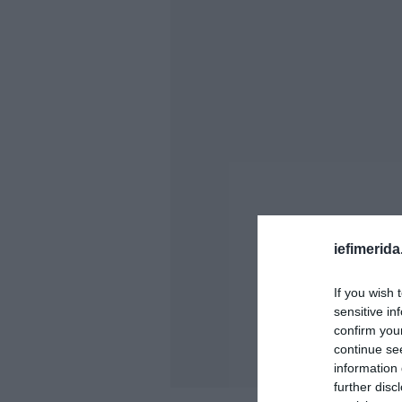
iefimerida
If you wish 
sensitive in
confirm you
continue se
information 
further disc