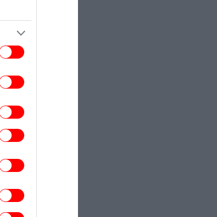
Αραβίας-Πακιστάν
ΣΠΟΡ
18:22
μπιακός: Ο γιος του Τζιοβάνι υπέγραψε
ε τις ακαδημίες των «ερυθρόλευκων»
ΑΥΤΟΚΙΝΗΤΟ
18:21
τά είναι τα πέντε αυτοκίνητα που δε θα
σκουριάσουν ποτέ
ΚΟΣΜΟΣ
18:18
Τι προβλέπει η Συμφωνία της Μέκκας:
ουρκία, Σαουδική Αραβία και Πακιστάν
ώνουν δυνάμεις με το βλέμμα στο Ιράν
STORIES
18:17
Η δολοφονία της Νταϊάν Σίνταλ που
συγκλόνισε τη Βρετανία: Το DNA
ποκάλυψε την αλήθεια 38 χρόνια μετά
ΕΛΛΑΔΑ
18:13