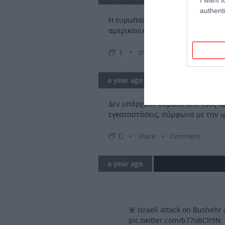
authenti
Η ευρωπαϊκή ναυτική αποστολή "Α
αμερικανικών και ισραηλινών συ
1
Share
Comment
a year ago
Δεν υπάρχουν θύματα από τους αμ
εγκαταστάσεις, σύμφωνα με την ι
0
Share
Comment
a year ago
🚨 Israeli attack on Bushehr 
pic.twitter.com/b77oBClt9N