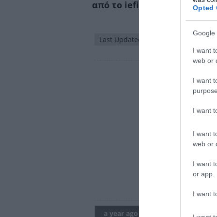
από το iefimerida.gr:
Opted 
Google 
Last Updated: a year ago
I want t
web or d
I want t
purpose
I want 
I want t
web or d
I want t
or app.
I want t
a year ago
I want t