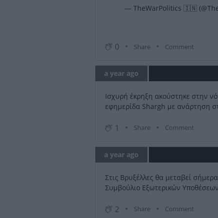
— TheWarPolitics 🇮🇳 (@Th
0
Share
Comment
a year ago
Ισχυρή έκρηξη ακούστηκε στην νό
εφημερίδα Shargh με ανάρτηση σ
1
Share
Comment
a year ago
Στις Βρυξέλλες θα μεταβεί σήμερα
Συμβούλιο Εξωτερικών Υποθέσεων
2
Share
Comment