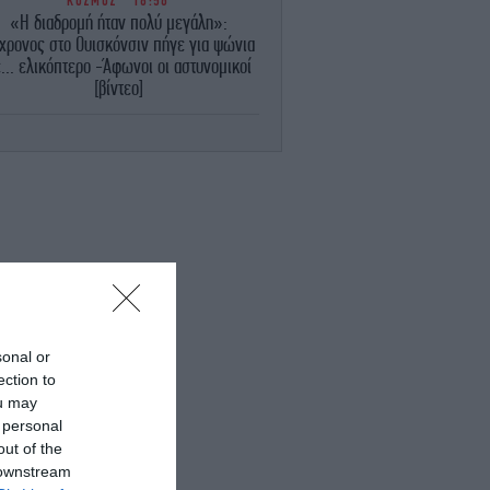
ΚΟΣΜΟΣ
18:56
«Η διαδρομή ήταν πολύ μεγάλη»:
χρονος στο Ουισκόνσιν πήγε για ψώνια
... ελικόπτερο -Άφωνοι οι αστυνομικοί
[βίντεο]
ΟΙΚΟΝΟΜΙΑ
18:52
Χρηματιστήριο Αθηνών: Εβδομαδιαία
άνοδος 1,76%, κέρδη 23,31% από τις
αρχές του έτους
ΚΟΣΜΟΣ
18:50
Η Ευρώπη αντιμέτωπη με εκτεταμένη
ασία -Στέρεψαν τα ποτάμια, απειλούνται
πυρηνικά εργοστάσια
sonal or
ΓΥΝΑΙΚΑ
18:50
ection to
ελληνικά brands για να βρείτε το τέλειο
ou may
μαγιό ακόμα και την τελευταία στιγμή
 personal
out of the
ΚΟΣΜΟΣ
18:42
 downstream