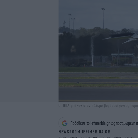
Οι ΗΠΑ μπήκαν στον πόλεμο βομβαρδίζοντας πυρη
Πρόσθεσε το iefimerida.gr ως προτιμώμενη π
NEWSROOM IEFIMERIDA.GR