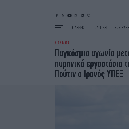
ΕΙΔΗΣΕΙΣ
ΠΟΛΙΤΙΚΗ
NON PAP
ΚΟΣΜΟΣ
ΕΙΔΗΣΕΙΣ
Π
Παγκόσμια αγωνία μετ
ΟΙΚΟΝΟΜΙΑ
Κ
πυρηνικά εργοστάσια το
ΖΩΗ
Σ
ΠΟΛΗ
S
Πούτιν ο Ιρανός ΥΠΕΞ
ΤΕΧΝΟΛΟΓΙΑ
Υ
EURO
G
iOPINIONS
i
OSCARS
T
NEWSLETTER