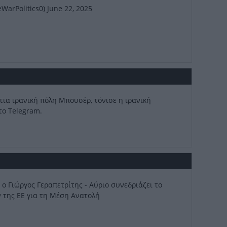
eWarPolitics0)
June 22, 2025
Η
κο
τια ιρανική πόλη Μπουσέρ, τόνισε η ιρανική
το Telegram.
Ισ
τ
 ο Γιώργος Γεραπετρίτης - Αύριο συνεδριάζει το
Το
 της ΕΕ για τη Μέση Ανατολή