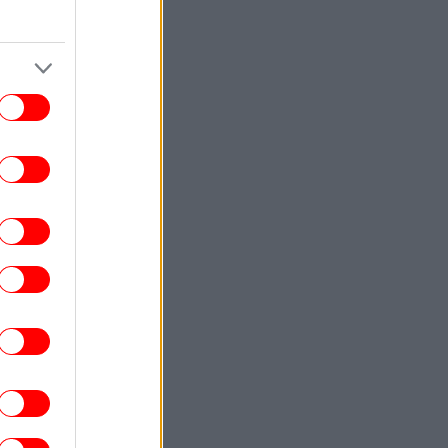
Ιταλία: To φετινό καλοκαίρι είναι το
θερμότερο του τελευταίου αιώνα
-Θερμοκρασία-ρεκόρ 48 βαθμών στη
Νάπολη
ΕΛΛΑΔΑ
23:46
Θαλάσσια ρύπανση στη Δραπετσώνα
υνελήφθη ο πλοίαρχος δεξαμενόπλοιου
ΚΟΣΜΟΣ
23:43
Botafumeiro: Το γιγάντιο θυμιατό στην
Ισπανία που αιωρείται πάνω από τους
στούς με 68 χλμ./ώρα -Το εντυπωσιακό
τελετουργικό [βίντεο]
ΠΟΛΙΤΙΚΗ
23:38
 Χανιά ο Κυριάκος Μητσοτάκης -Βραδινή
έξοδος με τη σύζυγό του Μαρέβα στο
κέντρο της πόλης [εικόνες]
ΣΠΟΡ
23:37