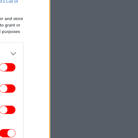
Γαλλίας να απελάσει τη Ρωσίδα
B’s List of
μοσιογράφο Ξένια Φεντόροβα -Μπαρό:
Είναι πράκτορας επιρροής
er and store
to grant or
ΚΟΣΜΟΣ
23:56
ed purposes
ραμπ επαίνεσε τον Χέγσκεθ: Είμαι πολύ
ανοποιημένος με τη δουλειά του -Έβαλε
τέλος στις φήμες περί σύγκρουσης
ΕΛΛΑΔΑ
23:54
Άρτα: Συνελήφθησαν ο διευθυντής κι ο
εχνικός ασφαλείας του ΔΕΔΔΗΕ για τη
φωτιά -Αναζητείται τρίτο πρόσωπο
ΣΠΟΡ
23:53
ράμπζονσπορ παρουσίασε τον Σαλάχ και
το γήπεδο σείστηκε -Χιλιάδες κόσμου
ωσαν το «παρών» για τον Αιγύπτιο σταρ
[βίντεο]
ΚΟΣΜΟΣ
23:51