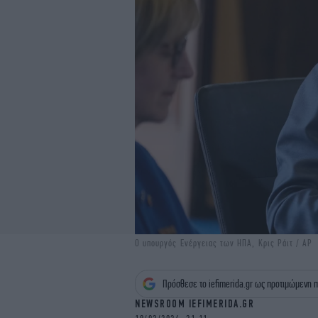
Ο υπουργός Ενέργειας των ΗΠΑ, Κρις Ράιτ / AP
Πρόσθεσε το iefimerida.gr ως προτιμώμενη π
NEWSROOM IEFIMERIDA.GR