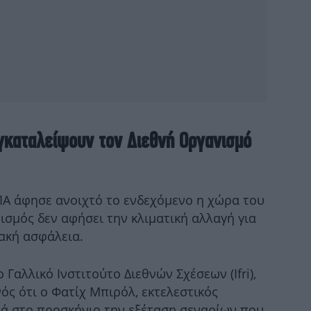
Μα
εγκαταλείψουν τον Διεθνή Οργανισμό
E
Α άφησε ανοιχτό το ενδεχόμενο η χώρα του
νισμός δεν αφήσει την κλιματική αλλαγή για
ιακή ασφάλεια.
Τρ
Επ
 Γαλλικό Ινστιτούτο Διεθνών Σχέσεων (Ifri),
α
νός ότι ο Φατίχ Μπιρόλ, εκτελεστικός
ανά στο προσκήνιο την εξέταση σεναρίων που