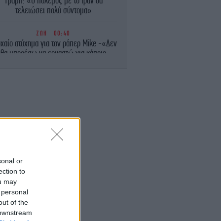
Τραμπ: «Ο πόλεμος με το Ιράν θα
τελειώσει πολύ σύντομα»
ΖΩΗ
00:40
χαίο ατύχημα για τον ράπερ Mike -«Δεν
θα μπορέσω να εργαστώ για κάποιο
ρονικό διάστημα» έγραψε σε ανάρτησή
του
ΣΠΟΡ
00:20
κησε και ετοιμάζεται για... ΟΦΗ η ΤΣΣΚΑ
όφιας - Προβάδισμα για την Μπεσίκτας
απέναντι στην Χράντετς Κράλοβε
ΣΠΟΡ
00:03
Λίσι: «Μας άξιζε κάτι καλύτερο, θα
sonal or
παλέψουμε για την πρόκριση μέσα στο
ection to
Βέλγιο» [βίντεο]
ou may
 personal
ΚΟΣΜΟΣ
23:58
out of the
Οργή της Μόσχας για την απόφαση της
 downstream