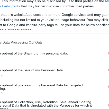
. This information may also be disclosed by us to third parties on the
IA
δη
Participants
that may further disclose it to other third parties.
 με τον IEA, είπε ο Αμερικανός αξιωματούχος
 that this website/app uses one or more Google services and may gath
ρόνια στέλεχος εταιρειών εξόρυξης
including but not limited to your visit or usage behaviour. You may click 
υ. Μάλιστα με εμφανή διάθεση ειρωνείας τον
 to Google and its third-party tags to use your data for below specifi
Ο Τ
ανισμό υπεράσπισης του κλίματος».
ogle consent section.
ικ
l Data Processing Opt Outs
o opt-out of the Sharing of my personal data.
τ
In
o opt-out of the Sale of my Personal Data.
In
Η Τ
to opt-out of processing my Personal Data for Targeted
έδ
ing.
In
o opt-out of Collection, Use, Retention, Sale, and/or Sharing
ersonal Data that Is Unrelated with the Purposes for which it
lected.