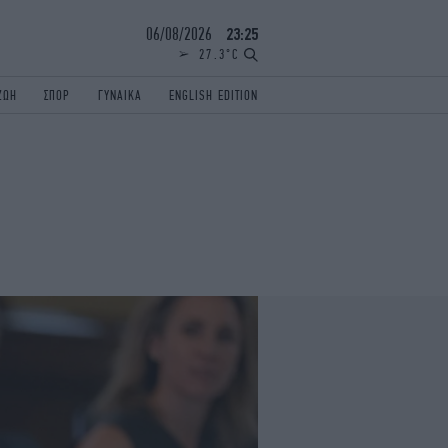
06/08/2026
23:25
27.3°C
ΖΩΗ
ΣΠΟΡ
ΓΥΝΑΙΚΑ
ENGLISH EDITION
ΕΛΛΑΔΑ
ΠΑΝΕΛΛΗΝΙΕΣ
ENGLISH EDITION
TRAVEL
ΟΛΥΜΠΙΑΚΟΙ ΑΓΩΝΕΣ
iAUTOKINITO
ΖΩΔΙΑ
ELAMEFORA