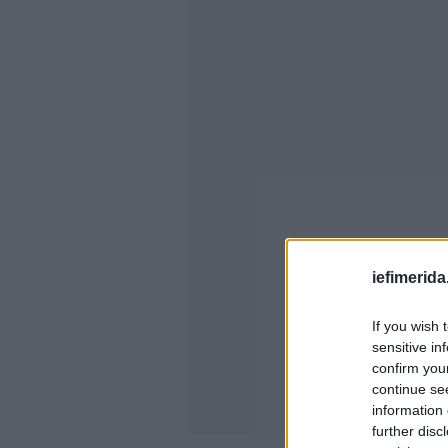
iefimerida
If you wish 
sensitive in
confirm you
continue se
information 
further disc