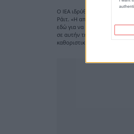
authenti
Ο IEA ιδρύθηκε «για να επικε
Ράιτ. «Η αποστολή αυτή είναι
εδώ για να παρακαλέσω όλα τ
σε αυτήν την αποστολή, δηλαδ
καθοριστικής σημασίας για τη