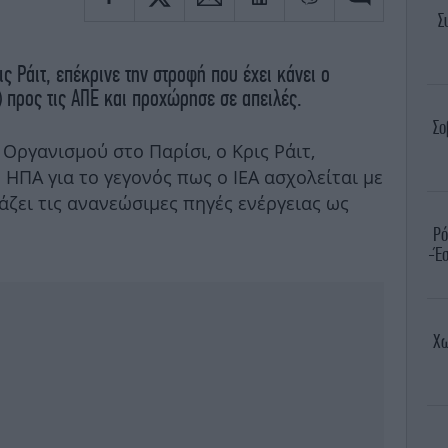
Σ
ς Ράιτ, επέκρινε την στροφή που έχει κάνει ο
) προς τις ΑΠΕ και προχώρησε σε απειλές.
Σο
Οργανισμού στο Παρίσι, ο Κρις Ράιτ,
ΗΠΑ για το γεγονός πως ο IEA ασχολείται με
τάζει τις ανανεώσιμες πηγές ενέργειας ως
Ρό
-Έσ
Χω