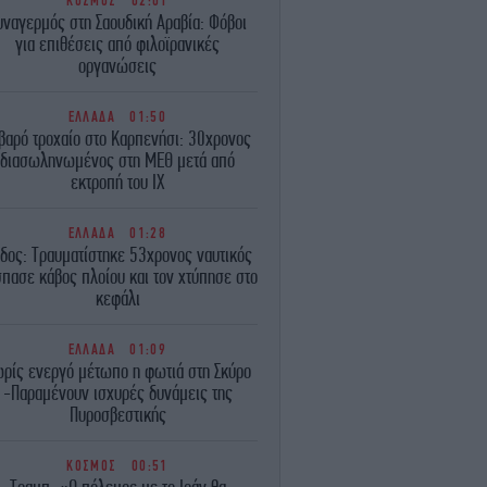
ΚΟΣΜΟΣ
02:01
υναγερμός στη Σαουδική Αραβία: Φόβοι
για επιθέσεις από φιλοϊρανικές
οργανώσεις
ΕΛΛΑΔΑ
01:50
βαρό τροχαίο στο Καρπενήσι: 30χρονος
διασωληνωμένος στη ΜΕΘ μετά από
εκτροπή του ΙΧ
ΕΛΛΑΔΑ
01:28
δος: Τραυματίστηκε 53χρονος ναυτικός
πασε κάβος πλοίου και τον χτύπησε στο
κεφάλι
ΕΛΛΑΔΑ
01:09
ρίς ενεργό μέτωπο η φωτιά στη Σκύρο
-Παραμένουν ισχυρές δυνάμεις της
Πυροσβεστικής
ΚΟΣΜΟΣ
00:51