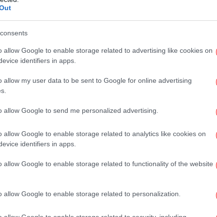
Out
consents
o allow Google to enable storage related to advertising like cookies on
evice identifiers in apps.
-Σ
o allow my user data to be sent to Google for online advertising
s.
to allow Google to send me personalized advertising.
πι
o allow Google to enable storage related to analytics like cookies on
evice identifiers in apps.
οβουλία των Ηνωμένων Πολιτειών, μετά την
o allow Google to enable storage related to functionality of the website
Στα
973, για να υπερασπιστεί την ενεργειακή
τελεί παρακλάδι του Οργανισμού
o allow Google to enable storage related to personalization.
 Ανάπτυξης (ΟΟΣΑ), η έδρα του οποίου
o allow Google to enable storage related to security, including