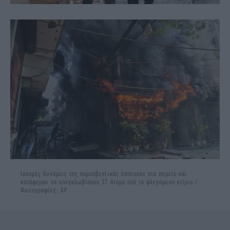
Ισχυρές δυνάμεις της πυροσβεστικής έσπευσαν στο σημείο και
κατάφεραν να απεγκλωβίσουν 37 άτομα από το φλεγόμενο κτίριο /
Φωτογραφίες: AP