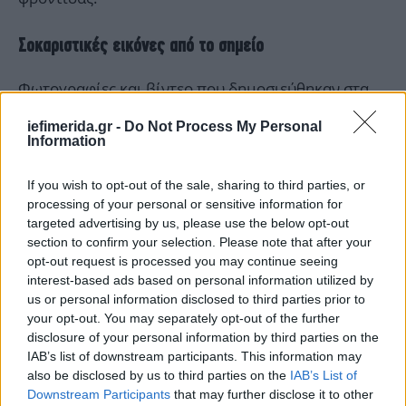
Σοκαριστικές εικόνες από το σημείο
Φωτογραφίες και βίντεο που δημοσιεύθηκαν στα
μέσα κοινωνικής δικτύωσης καταγράφουν το
iefimerida.gr -
Do Not Process My Personal
μέγεθος της καταστροφής, με πυκνούς καπνούς να
Information
καλύπτουν το κτίριο και τις φλόγες να
εξαπλώνονται γρήγορα στους ορόφους του
If you wish to opt-out of the sale, sharing to third parties, or
ξενοδοχείου.
processing of your personal or sensitive information for
targeted advertising by us, please use the below opt-out
section to confirm your selection. Please note that after your
opt-out request is processed you may continue seeing
interest-based ads based on personal information utilized by
us or personal information disclosed to third parties prior to
your opt-out. You may separately opt-out of the further
disclosure of your personal information by third parties on the
IAB’s list of downstream participants. This information may
also be disclosed by us to third parties on the
IAB’s List of
Downstream Participants
that may further disclose it to other