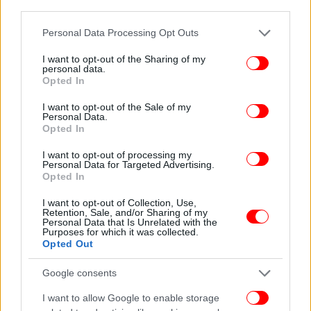
third parties.
Please note that this website/app uses one or more Google
Personal Data Processing Opt Outs
services and may gather and store information including but
not limited to your visit or usage behaviour. You may click to
I want to opt-out of the Sharing of my
personal data.
grant or deny consent to Google and its third-party tags to
Opted In
use your data for below specified purposes in below Google
consent section.
I want to opt-out of the Sale of my
Personal Data.
Opted In
I want to opt-out of processing my
Personal Data for Targeted Advertising.
Opted In
I want to opt-out of Collection, Use,
Retention, Sale, and/or Sharing of my
Personal Data that Is Unrelated with the
Purposes for which it was collected.
Opted Out
Google consents
I want to allow Google to enable storage