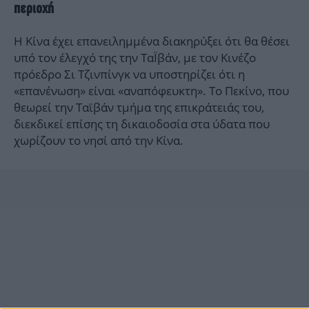
περιοχή
Η Κίνα έχει επανειλημμένα διακηρύξει ότι θα θέσει
υπό τον έλεγχό της την ΤαΪβάν, με τον Κινέζο
πρόεδρο Σι Τζινπίνγκ να υποστηρίζει ότι η
«επανένωση» είναι «αναπόφευκτη». Το Πεκίνο, που
θεωρεί την Ταϊβάν τμήμα της επικράτειάς του,
διεκδικεί επίσης τη δικαιοδοσία στα ύδατα που
χωρίζουν το νησί από την Κίνα.