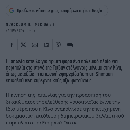
iBOOKS
ΖΩΔΙΑ
Πρόσθεσε το iefimerida.gr ως προτιμώμενη πηγή στη Google
OSCARS
THE OCEAN
MEDIA
ELAMEFORA
NEWSROOM IEFIMERIDA.GR
26/09/2024 08:07
NEWSLETTER
Η
Ιαπωνία
έστειλε για πρώτη φορά ένα πολεμικό πλοίο για
περιπολία στο στενό της Ταϊβάν στέλνοντας μήνυμα στην Κίνα,
όπως μεταδίδει η ιαπωνική εφημερίδα Yomiuri Shimbun
επικαλούμενη κυβερνητικούς αξιωματούχους.
Η κίνηση της Ιαπωνίας για την προάσπιση του
δικαιώματος της ελεύθερης ναυσιπλοϊας έγινε την
ίδια μέρα που η Κίνα ανακοίνωσε την επιτυχημένη
δοκιμαστική εκτόξευση
διηπειρωτικού βαλλιστικού
πυραύλου
στον Ειρηνικό Ωκεανό.