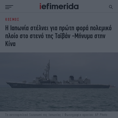
ΚΟΣΜΟΣ
ΕΙΔΗΣΕΙΣ
ΠΟΛΙΤΙΚΗ
Η Ιαπωνία στέλνει για πρώτη φορά πολεμικό
NON PAPER
ΕΛΛΑΔΑ
πλοίο στο στενό της Ταϊβάν -Μήνυμα στην
ΟΙΚΟΝΟΜΙΑ
ΚΟΣΜΟΣ
Κίνα
ΠΟΛΙΤΙΣΜΟΣ
ΠΑΝΕΛΛΗΝΙΕΣ
ΖΩΗ
ΣΠΟΡ
ΓΥΝΑΙΚΑ
ENGLISH EDITION
ΠΟΛΗ
STORIES
ΕΚΛΟΓΕΣ
TRAVEL
ΤΕΧΝΟΛΟΓΙΑ
ΥΓΕΙΑ
DESIGN
ΟΛΥΜΠΙΑΚΟΙ ΑΓΩΝΕΣ
EURO
GREEN
PODCAST
iAUTOKINITO
iOPINIONS
iGASTRONOMIE
Το αντιτορπιλικό Sazanami της Ιαπωνίας / Φωτογραφία αρχείου: AP Photo