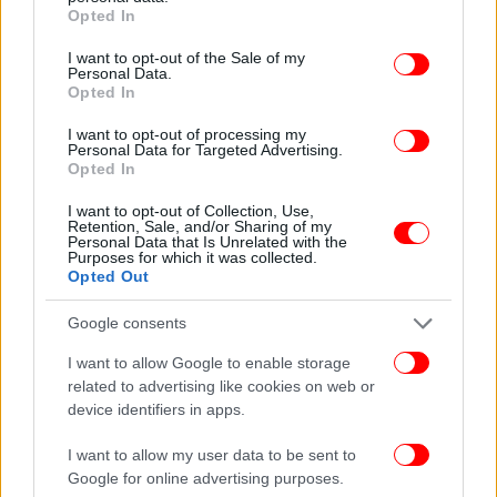
grant or deny consent to Google and its third-party tags to
Opted In
use your data for below specified purposes in below Google
consent section.
I want to opt-out of the Sale of my
Personal Data.
Opted In
Ωστόσο, σύμφωνα με τις ΗΠΑ και πολλές άλλες
χώρες, που επικαλούνται την ελευθερία
I want to opt-out of processing my
Personal Data for Targeted Advertising.
ναυσιπλοΐας, τέτοιες ασκήσεις περιπολίας στο
Opted In
στενό της Ταϊβάν είναι συνηθισμένες. Νωρίτερα
αυτό το μήνα, όταν η Γερμανία έστειλε δύο από τα
I want to opt-out of Collection, Use,
Retention, Sale, and/or Sharing of my
πολεμικά της πλοία μέσω του στενού της Ταϊβάν, το
Personal Data that Is Unrelated with the
Purposes for which it was collected.
Πεκίνο προειδοποίησε το Βερολίνο και το
Opted Out
κατηγόρησε ότι θέτει σε κίνδυνο την ασφάλεια στην
περιοχή.
Google consents
I want to allow Google to enable storage
related to advertising like cookies on web or
device identifiers in apps.
I want to allow my user data to be sent to
Google for online advertising purposes.