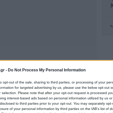
β
Τ
Σ
βά
.gr -
Do Not Process My Personal Information
Μ
το
to opt-out of the sale, sharing to third parties, or processing of your per
formation for targeted advertising by us, please use the below opt-out s
r selection. Please note that after your opt-out request is processed y
eing interest-based ads based on personal information utilized by us or
Νε
disclosed to third parties prior to your opt-out. You may separately opt-
losure of your personal information by third parties on the IAB’s list of