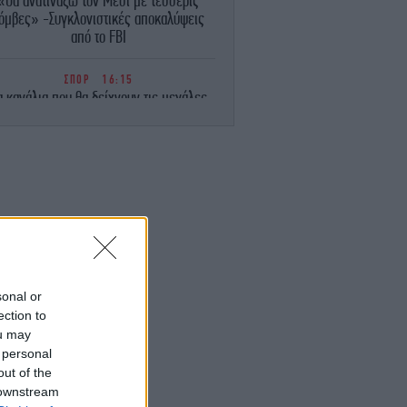
«Θα ανατινάξω τον Μέσι με τέσσερις
όμβες» -Συγκλονιστικές αποκαλύψεις
από το FBI
ΣΠΟΡ
16:15
α κανάλια που θα δείχνουν τις μεγάλες
ποδοσφαιρικές διοργανώσεις
ΓΥΝΑΙΚΑ
16:10
τα 44 της άφησε το cardio και ξεκίνησε
ρη -Οι 6 ασκήσεις που άλλαξαν το σώμα
της
ΚΟΣΜΟΣ
16:09
αραντόνα: Νέα στοιχεία για τον θάνατό
υ -«Δεν αντέχω άλλο, φτάνει» είχε πει
sonal or
στον μασέρ του μια μέρα πριν πεθάνει
ection to
ou may
ΕΛΛΑΔΑ
16:00
 personal
κρός 52χρονος οδηγός λεωφορείου στο
out of the
Αίγιο -Υπέστη καρδιακό επεισόδιο στο
 downstream