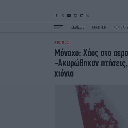
ΕΙΔΗΣΕΙΣ
ΠΟΛΙΤΙΚΗ
NON PAP
ΚΟΣΜΟΣ
ΕΙΔΗΣΕΙΣ
Π
Μόναχο: Χάος στο αερο
ΟΙΚΟΝΟΜΙΑ
Κ
-Ακυρώθηκαν πτήσεις,
ΖΩΗ
Σ
ΠΟΛΗ
S
χιόνια
ΤΕΧΝΟΛΟΓΙΑ
Υ
EURO
G
iOPINIONS
i
OSCARS
T
NEWSLETTER