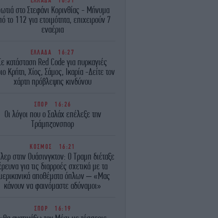
ΕΛΛΑΔΑ
16:31
ωτιά στο Στεφάνι Κορινθίας - Μήνυμα
πό το 112 για ετοιμότητα, επιχειρούν 7
εναέρια
ΕΛΛΑΔΑ
16:27
Σε κατάσταση Red Code για πυρκαγιές
ιο Κρήτη, Χίος, Σάμος, Ικαρία -Δείτε τον
χάρτη πρόβλεψης κινδύνου
ΣΠΟΡ
16:26
Οι λόγοι που ο Σαλάχ επέλεξε την
Τράμπζονσπορ
ΚΟΣΜΟΣ
16:21
ίλερ στην Ουάσινγκτον: Ο Τραμπ διέταξε
έρευνα για τις διαρροές σχετικά με τα
μερικανικά αποθέματα όπλων – «Μας
κάνουν να φαινόμαστε αδύναμοι»
ΣΠΟΡ
16:19