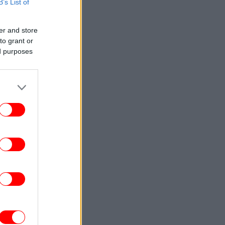
τιμόνι
B’s List of
ΕΛΛΑΔΑ
15:58
er and store
ρόστιμο 700 ευρώ σε όσους οδηγούν
to grant or
όνοι τους στο αυτοκίνητο -Τι άλλαξε με
ed purposes
τον νέο ΚΟΚ
ΠΟΛΙΤΙΚΗ
15:57
Τσουκαλάς: Η κυβέρνηση απέτυχε να
ιοποιήσει κονδύλια 800 εκατ. ευρώ για
την ενεργειακή ανθεκτικότητα
ΤΕΧΝΟΛΟΓΙΑ
15:50
χνητή Νοημοσύνη σχεδιάζει νέους ιούς
αι σοκάρει την επιστημονική κοινότητα
ΕΛΛΑΔΑ
15:47
Ζάκυνθος: Έχουν καταγραφεί τρία
περιστατικά απαντά η ΕΛ.ΑΣ. στις
αταγγελίες Γιαννάκου για 8 βιασμούς
τουριστριών