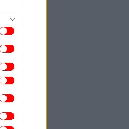
ΕΛΛΑΔΑ
15:46
Πήγαιναν για δουλειά, τα έχασα όλα»:
παράζει καρδιές ο πατέρας που έχασε
ζυγο και παιδί στο τροχαίο στις Σέρρες
ΣΠΟΡ
15:44
λυμπιακός: Ο λόγος που ακυρώθηκε ο
αγωνισμός για την αναβάθμιση του ΣΕΦ
και οι επόμενες εξελίξεις
ΖΩΗ
15:42
Η Ελένη Βουλγαράκη διαψεύδει τον
ωρισμό της με τον Φώτη Ιωαννίδη - Οι
όνες από την Αντίπαρο που ανέβασε στα
social
ΕΛΛΑΔΑ
15:21
τσοβο: Το «μικρότερο βενζινάδικο του
όσμου» κάνει τον γύρο του διαδικτύου