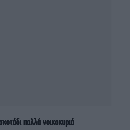
Τρ
φλ
κ
Ο 
π
 σκοτάδι πολλά νοικοκυριά