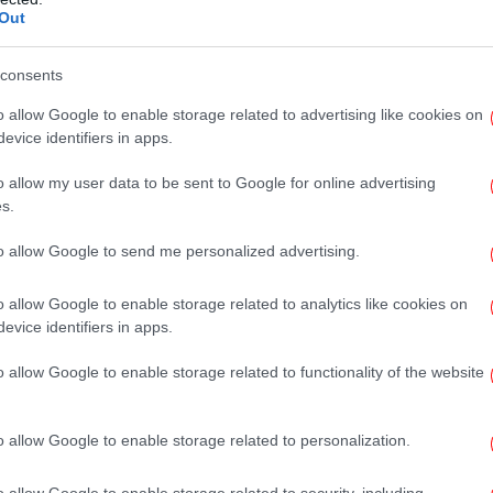
Out
«
Σ
consents
σύ
o allow Google to enable storage related to advertising like cookies on
evice identifiers in apps.
O
o allow my user data to be sent to Google for online advertising
δι
s.
to allow Google to send me personalized advertising.
 Γερμανίας λόγω του χιονιά
o allow Google to enable storage related to analytics like cookies on
χ
evice identifiers in apps.
εικ
 αναστείλει τη λειτουργία του έως
ί (Κυριακής), με αποτέλεσμα να ακυρωθούν ή
o allow Google to enable storage related to functionality of the website
0 πτήσεις. Προβλήματα προκλήθηκαν και
ύρτης, όπου προσγειώθηκαν τελικά πολλές
Μέ
o allow Google to enable storage related to personalization.
χαν αρχικό προορισμό το Μόναχο
. Ανάλογη
κ
ιδηροδρομικές συγκοινωνίες της περιοχής,
o allow Google to enable storage related to security, including