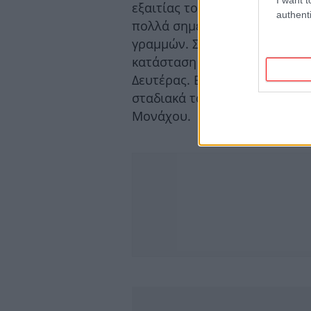
εξαιτίας του μεγάλου όγκου χ
authenti
πολλά σημεία έχουν επίσης κ
γραμμών. Σύμφωνα με τους Γε
κατάσταση δεν αναμένεται να
Δευτέρας. Εντός των επομέν
σταδιακά τα δρομολόγια των 
Μονάχου.