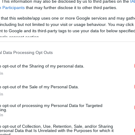
. This information may also be disclosed by us to third parties on the
IA
Participants
that may further disclose it to other third parties.
 that this website/app uses one or more Google services and may gath
Π
including but not limited to your visit or usage behaviour. You may click 
μ
ο στα 45 εκατοστά στο Μόναχο
- «αυτό είναι
 to Google and its third-party tags to use your data for below specifi
 από το 1933, οπότε και αρχίσαμε να
ogle consent section.
», εξήγησε ο μετεωρολόγος της Βαυαρικής
γούμενο ρεκόρ ήταν 44 εκατοστά στις 29
l Data Processing Opt Outs
η Βαυαρία, η χιονόπτωση είναι η
αξ
17 ετών.
o opt-out of the Sharing of my personal data.
In
Τε
o opt-out of the Sale of my Personal Data.
κ
In
to opt-out of processing my Personal Data for Targeted
ing.
In
κ
o opt-out of Collection, Use, Retention, Sale, and/or Sharing
ersonal Data that Is Unrelated with the Purposes for which it
lected.