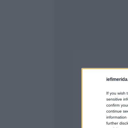
iefimerida
If you wish 
sensitive in
confirm you
continue se
information 
further disc