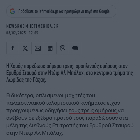
iBOOKS
ΖΩΔΙΑ
Πρόσθεσε το iefimerida.gr ως προτιμώμενη πηγή στη Google
OSCARS
THE OCEAN
MEDIA
ELAMEFORA
NEWSROOM IEFIMERIDA.GR
08/02/2025 12:05
NEWSLETTER
Η
Χαμάς
παρέδωσε σήμερα τρεις Ισραηλινούς ομήρους στον
Ερυθρό Σταυρό στην Ντέιρ Αλ Μπάλαχ, στο κεντρικό τμήμα της
Λωρίδας της Γάζας.
Ειδικότερα, οπλισμένοι μαχητές του
παλαιστινιακού ισλαμιστικού κινήματος είχαν
προηγουμένως οδηγήσει
τους τρεις ομήρους
να
ανέβουν σε εξέδρα προτού τους παραδώσουν στα
μέλη της Διεθνούς Επιτροπής του Ερυθρού Σταυρού
στην Ντέιρ Αλ Μπάλαχ.