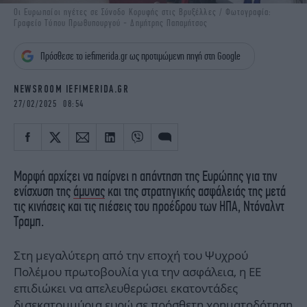
iBOOKS
ΖΩΔΙΑ
Οι Ευρωπαίοι ηγέτες σε Σύνοδο Κορυφής στις Βρυξέλλες / Φωτογραφία:
Γραφείο Τύπου Πρωθυπουργού - Δημήτρης Παπαμήτσος
OSCARS
THE OCEAN
MEDIA
ELAMEFORA
Πρόσθεσε το iefimerida.gr ως προτιμώμενη πηγή στη Google
NEWSLETTER
NEWSROOM IEFIMERIDA.GR
27/02/2025 08:54
Μορφή αρχίζει να παίρνει η απάντηση της Ευρώπης για την
ενίσχυση της
άμυνας
και της στρατηγικής ασφάλειάς της μετά
τις κινήσεις και τις πιέσεις του προέδρου των ΗΠΑ, Ντόναλντ
Τραμπ.
Στη μεγαλύτερη από την εποχή του Ψυχρού
Πολέμου πρωτοβουλία για την ασφάλεια, η ΕΕ
επιδιώκει να απελευθερώσει εκατοντάδες
δισεκατομμύρια ευρώ σε
πρόσθετη χρηματοδότηση