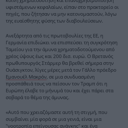
κοινή χρηματοδότηση και επαναχρησιμοποίηση
υφιστάμενων κεφαλαίων, είπαν στο πρακτορείο οι
πηγές, που ζήτησαν να μην κατονομαστούν, λόγω
της ευαίσθητης φύσης των διαβουλεύσεων.
Ανεξάρτητα από τις πρωτοβουλίες της ΕΕ, η
Γερμανία επιδιώκει να επισπεύσει τη συγκρότηση
Ταμείου για την άμυνα χρηματοδοτούμενου από
χρέος ύψους έως και 200 ​​δισ. ευρώ. Ο Βρετανός
πρωθυπουργός Στάρμερ θα βρεθεί σήμερα στην
Ουάσιγκτον, λίγες μέρες μετά τον Γάλλο πρόεδρο
Εμανουέλ Μακρόν
, σε μια συνδυασμένη
προσπάθειά τους να πείσουν τον Τραμπ ότι η
Ευρώπη έλαβε το μήνυμά του και έχει πάρει στα
σοβαρά το θέμα της άμυνας.
«Αυτό που χρειαζόμαστε αυτή τη στιγμή, που
συμβαίνει μία φορά σε μια γενιά, είναι μια
"νοοτροπία επείγουσας ανάγκης" και ένα