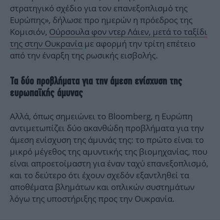
στρατηγικό σχέδιο για τον επανεξοπλισμό της
Ευρώπης», δήλωσε προ ημερών η πρόεδρος της
Κομισιόν,
Ούρσουλα φον ντερ Λάιεν, μετά το ταξίδι
της στην Ουκρανία
με αφορμή την τρίτη επέτειο
από την έναρξη της ρωσικής εισβολής.
Τα δύο προβλήματα για την άμεση ενίσχυση της
ευρωπαϊκής άμυνας
Αλλά, όπως σημειώνει το Bloomberg, η Ευρώπη
αντιμετωπίζει δύο ακανθώδη προβλήματα για την
άμεση ενίσχυση της άμυνάς της: το πρώτο είναι το
μικρό μέγεθος της αμυντικής της βιομηχανίας, που
είναι απροετοίμαστη για έναν ταχύ επανεξοπλισμό,
και το δεύτερο ότι έχουν σχεδόν εξαντληθεί τα
αποθέματα βλημάτων και οπλικών συστημάτων
λόγω της υποστήριξης προς την Ουκρανία.