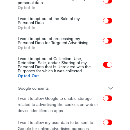
Το δεύτερο στοιχείο του σχεδίου της Φον ντερ
personal data.
grant or deny consent to Google and its third-party tags to
Opted In
Λάιεν συνίσταται στη διευκόλυνση των δαπανών σε
use your data for below specified purposes in below Google
επίπεδο ΕΕ με ένα νέο κοινό χρηματοδοτικό
consent section.
I want to opt-out of the Sale of my
εργαλείο. Αυτά τα χρήματα θα χρησιμοποιηθούν
Personal Data.
Opted In
κυρίως για επενδύσεις σε κοινά έργα σε τομείς
όπως η αεράμυνα, οι δυνατότητες πληγμάτων
I want to opt-out of processing my
Personal Data for Targeted Advertising.
μεγάλης εμβέλειας, οι πύραυλοι, τα drones και η
Opted In
στρατιωτικού βαθμού τεχνητή νοημοσύνη.
Ορισμένοι ανώτεροι αξιωματούχοι της ΕΕ και
I want to opt-out of Collection, Use,
Retention, Sale, and/or Sharing of my
κράτη-μέλη ζητούν τη δυνατότητα από κοινού
Personal Data that Is Unrelated with the
Purposes for which it was collected.
δανεισμού, αλλά η ιδέα είναι πάντα αμφιλεγόμενη
Opted Out
και διχάζει την Ένωση.
Google consents
Το τρίτο στοιχείο συνίσταται στη χαλάρωση των
I want to allow Google to enable storage
επενδυτικών περιορισμών στην Ευρωπαϊκή
related to advertising like cookies on web or
Τράπεζα Επενδύσεων. Επί του παρόντος,
device identifiers in apps.
επιτρέπεται η επένδυση μόνο σε αγαθά διπλής
χρήσης. Μια αλλαγή θα οδηγήσει σε πρόσθετη
I want to allow my user data to be sent to
χρηματοδότηση και από ιδιωτικές τράπεζες.
Google for online advertising purposes.