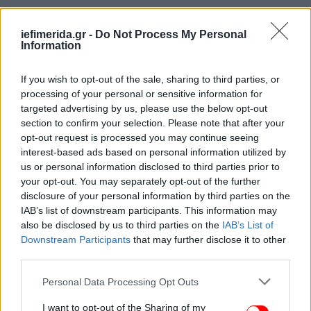
H πρώτη πρωτοβουλία είναι σχεδιασμένη να
επιτρέψει την αύξηση των αμυντικών δαπανών για
iefimerida.gr -
Do Not Process My Personal
κάθε κράτος-μέλος με αναστολή της ρήτρας
Information
διαφυγής από τους αυστηρούς δημοσιονομικούς
κανόνες, που θα βοηθήσει, σύμφωνα με ορισμένους
If you wish to opt-out of the sale, sharing to third parties, or
processing of your personal or sensitive information for
αξιωματούχους, στην κινητοποίηση τουλάχιστον
targeted advertising by us, please use the below opt-out
160 δισ. ευρώ. Οι συνομιλίες επικεντρώνονται στον
section to confirm your selection. Please note that after your
αποκλεισμό των αμυντικών δαπανών από τους
opt-out request is processed you may continue seeing
υπολογισμούς του ελλείμματος και θα μπορούσαν
interest-based ads based on personal information utilized by
να ανέλθουν μεταξύ 1% και 2% του εθνικού ΑΕΠ για
us or personal information disclosed to third parties prior to
δύο έως τέσσερα χρόνια, σύμφωνα με τις πηγές του
your opt-out. You may separately opt-out of the further
Bloomberg, αλλά μένει να διευκρινιστούν οι
disclosure of your personal information by third parties on the
IAB’s list of downstream participants. This information may
λεπτομέρειες, συμπεριλαμβανομένου του τι
also be disclosed by us to third parties on the
IAB’s List of
χαρακτηρίζεται ως αμυντική δαπάνη, για πόσο
Downstream Participants
that may further disclose it to other
διάστημα θα διαρκέσει αυτή η ρήτρα διαφυγής και
third parties.
εάν η επίτευξη του στόχου του 2% του ΝΑΤΟ θα
είναι ένας παράγοντας που θα συνυπολογιστεί.
Please note that this website/app uses one or more Google
Personal Data Processing Opt Outs
services and may gather and store information including but
not limited to your visit or usage behaviour. You may click to
I want to opt-out of the Sharing of my