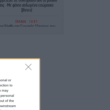
μμετείχε σε συνεδρίαση από το μπάνιο
της -Με φόντο απλωμένα εσώρουχα
[βίντεο]
ΕΛΛΑΔΑ
12:51
υνελήφθη στη Γερμανία 31χρονος που
ρεται να εμπλέκεται στη δολοφονία του
Ζαμπούνη
TRAVEL
12:50
λότος αποκαλύπτει το μεγαλύτερο λάθος
 κάνουν οι επιβάτες πριν από μια πτήση
ΟΙΚΟΝΟΜΙΑ
12:47
ΕΛΣΤΑΤ: Στο 3,4% ο πληθωρισμός τον
λιο - Έριξε ταχύτητα κατά μία μονάδα σε
sonal or
σχέση με τον Ιούνιο
ection to
ou may
ΓΥΝΑΙΚΑ
12:38
 personal
Η Μαίρη Συνατσάκη δοκιμάζει ένα νέο
out of the
είδος γυμναστικής λίγο πριν τα 42 -Η
 downstream