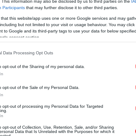
. This information may also be disclosed by us to third parties on the
IA
Participants
that may further disclose it to other third parties.
 that this website/app uses one or more Google services and may gath
including but not limited to your visit or usage behaviour. You may click 
ε
 to Google and its third-party tags to use your data for below specifi
το
κές ενδέχεται επίσης να δημιουργούν λάθος
ogle consent section.
α υποδοχής και φιλοξενίας αστέγων
εριορισμών που είχαν επιβληθεί λόγω
l Data Processing Opt Outs
Οι 
o opt-out of the Sharing of my personal data.
απ
νθρώπους που συμπεριλήφθηκαν στους
In
σι ζούσαν σε κρατικά κέντρα προσωρινής
o opt-out of the Sale of my Personal Data.
φίλους.
In
Ο
σ
ρόμους χαρακτηρίζονται η μειονότητα· από
to opt-out of processing my Personal Data for Targeted
ing.
υν τη γερμανική υπηκοότητα.
In
o opt-out of Collection, Use, Retention, Sale, and/or Sharing
Κα
ersonal Data that Is Unrelated with the Purposes for which it
lected.