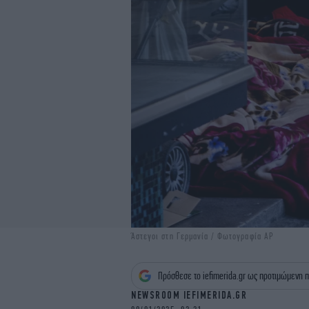
Άστεγοι στη Γερμανία / Φωτογραφία AP
Πρόσθεσε το iefimerida.gr ως προτιμώμενη π
NEWSROOM IEFIMERIDA.GR