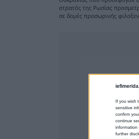
στρατός της Ρωσίας προσμετρ
σε δομές προσωρινής φιλοξεν
iefimerida
If you wish 
sensitive in
confirm you
continue se
information 
further disc