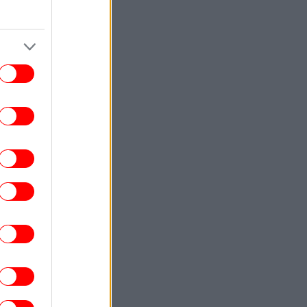
ασφάλεια
ΠΟΛΙΤΙΣΜΟΣ
12:19
Apos: Ο διεθνώς αναγνωρισμένος
λλιτέχνης ζωγραφίζει για την Πάτμο, το
νησί της Αποκάλυψης [εικόνες]
ΣΠΟΡ
12:17
αρτσελόνα μεταγραφές: Συμφώνησε με
ν Ρόδρι και ξεκινάει διαπραγματεύσεις
με τη Μάντσεστερ Σίτι
ΥΓΕΙΑ
12:10
ασιλακόπουλος για τον ιό του Δυτικού
ίλου: Στο «κόκκινο» η Αττική φέτος -Τα
πτώματα που πρέπει να μας οδηγήσουν
στον γιατρό
ΑΥΤΟΚΙΝΗΤΟ
12:03
lvo XC60 χωρίς επιτόκιο και με μηνιαία
δόση από 380 ευρώ