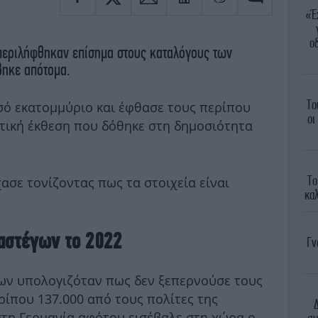
«Έ
ο
εριλήφθηκαν επίσημα στους καταλόγους των
βηκε απότομα.
Το
ισό εκατομμύριο και έφθασε τους περίπου
οι
τική έκθεση που δόθηκε στη δημοσιότητα
Το
ασε τονίζοντας πως τα στοιχεία είναι
καλ
 αστέγων το 2022
Γν
γων υπολογιζόταν πως δεν ξεπερνούσε τους
ίπου 137.000 από τους πολίτες της
τη Γερμανία αφότου εισέβαλε στη χώρα ο