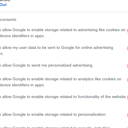
Out
ουν ανάστημα απέναντι στον Τραμπ: «Τα
α» λέει ο Σολτς
consents
βη σε πράξεις γενετήσιου χαρακτήρα σε
κα
υ -Τι κατέθεσε η ανήλικη
o allow Google to enable storage related to advertising like cookies on
evice identifiers in apps.
κρούς στο Λος Άντζελες -Καίγονται σπίτια
ές εκκενώσεις
o allow my user data to be sent to Google for online advertising
Μπ
s.
το
to allow Google to send me personalized advertising.
o allow Google to enable storage related to analytics like cookies on
Β
evice identifiers in apps.
Νε
συμ
o allow Google to enable storage related to functionality of the website
o allow Google to enable storage related to personalization.
Vo
o allow Google to enable storage related to security, including