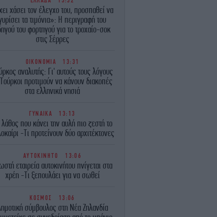
ΕΛΛΑΔΑ
13:32
χει χάσει τον έλεγχο του, προσπαθεί να
γυρίσει τα τιμόνια»: Η περιγραφή του
δηγού του φορτηγού για το τροχαίο-σοκ
στις Σέρρες
ΟΙΚΟΝΟΜΙΑ
13:31
ύρκος αναλυτής: Γι' αυτούς τους λόγους
 Τούρκοι προτιμούν να κάνουν διακοπές
στα ελληνικά νησιά
ΓΥΝΑΙΚΑ
13:13
 λάθος που κάνει την αυλή πιο ζεστή το
οκαίρι -Τι προτείνουν δύο αρχιτέκτονες
ΑΥΤΟΚΙΝΗΤΟ
13:06
ωστή εταιρεία αυτοκινήτου πνίγεται στα
χρέη -Τι ξεπουλάει για να σωθεί
ΚΟΣΜΟΣ
13:06
Δημοτική σύμβουλος στη Νέα Ζηλανδία