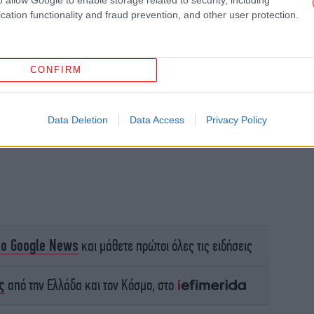
cation functionality and fraud prevention, and other user protection.
Α
πά
Βο
CONFIRM
Data Deletion
Data Access
Privacy Policy
κα
μή
το Google News
και μάθετε πρώτοι όλες τις ειδήσεις
Σκη
ς
από την Ελλάδα και τον Κόσμο, στο