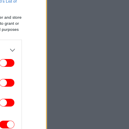
απαιτητική προπόνηση [εικόνα]
B’s List of
ΕΛΛΑΔΑ
12:38
er and store
«Φεύγω με την καρδιά γεμάτη
to grant or
υγνωμοσύνη»: Ολοκληρώθηκε η θητεία
ed purposes
υ πρέσβη του Ισραήλ στην Ελλάδα, Νόαμ
Κατζ
ΚΟΣΜΟΣ
12:35
πρώτοι Ευρωπαίοι έκρυβαν ένα σκοτεινό
μυστικό: Απολιθώματα στην Ισπανία
οκαλύπτουν ίχνη κανιβαλισμού πριν από
850.000 χρόνια
ΣΠΟΡ
12:33
 Ιβάν Τόνεϊ κατηγορείται για πρόκληση
ωματικής βλάβης μετά από περιστατικό
σε νυχτερινό μαγαζί
ΥΓΕΙΑ
12:23
ρδιοπαθείς και καλοκαίρι: Διακοπές με