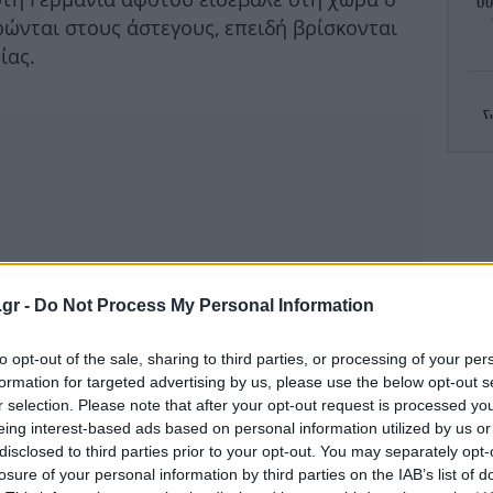
συ
ώνται στους άστεγους, επειδή βρίσκονται
ίας.
Σ
φέ
Πι
που
.gr -
Do Not Process My Personal Information
Ιού
to opt-out of the sale, sharing to third parties, or processing of your per
formation for targeted advertising by us, please use the below opt-out s
r selection. Please note that after your opt-out request is processed y
eing interest-based ads based on personal information utilized by us or
disclosed to third parties prior to your opt-out. You may separately opt-
losure of your personal information by third parties on the IAB’s list of