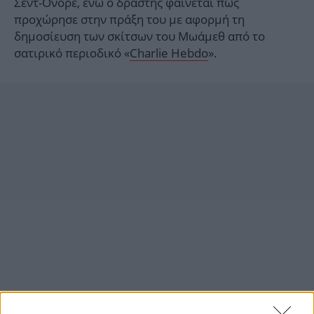
Σεντ-Ονορέ, ενώ ο δράστης φαίνεται πως
προχώρησε στην πράξη του με αφορμή τη
δημοσίευση των σκίτσων του Μωάμεθ από το
σατιρικό περιοδικό «
Charlie Hebdo
».