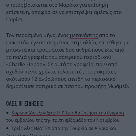
οποίος βρίσκεται στο Μαρόκο για επίσημη
επίσκεψη, αποφάσισε να επιστρέψει αμέσως στο
Παρίσι.
Τον περασμένο μήνα, ένας
μετανάστης
από το
Πακιστάν, εγκατεστημένος στη Γαλλία, επιτέθηκε με
μπαλντά και τραυμάτισε δύο ανθρώπους έξω από
τα παλιά γραφεία του σατιρικού περιοδικού
«Charlie Hebdo». Σε αυτά τα γραφεία, πριν από
σχεδόν πέντε χρόνια, ισλαμιστές τρομοκράτες
σκότωσαν 12 ανθρώπους επειδή το περιοδικό
δημοσίευσε σατιρικά σκίτσα του προφήτη Μωάμεθ.
ΟΛΕΣ ΟΙ ΕΙΔΗΣΕΙΣ
Κορωνοϊός-εξελίξεις: H Pfizer θα ζητήσει την έγκριση
του εμβολίου της την τρίτη εβδομάδα του Νοεμβρίου
Τρείς νέες NAVTEX από την Τουρκία σε Αιγαίο και
Ανατολική Μεσόγειο