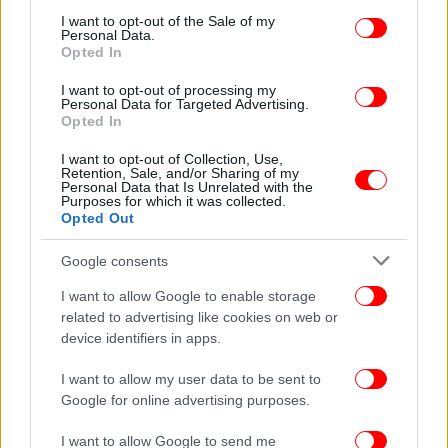
consent section.
I want to opt-out of the Sale of my
Personal Data.
Opted In
I want to opt-out of processing my
Personal Data for Targeted Advertising.
Opted In
I want to opt-out of Collection, Use,
Retention, Sale, and/or Sharing of my
Personal Data that Is Unrelated with the
Purposes for which it was collected.
Opted Out
Google consents
I want to allow Google to enable storage
Συγκεκριμένα, το θύμα ήταν καθηγητής Ιστορίας, 47
related to advertising like cookies on web or
ετών και ο θύτης ένας 18χρονος, γεννημένος στη
device identifiers in apps.
Μόσχα. Η γαλλική «Le Parisien» μεταδίδει πως ο
δράστης σκότωσε τον εκπαιδευτικό αφότου ο
I want to allow my user data to be sent to
άτυχος άνδρας παρέδωσε μάθημα στο σχολείο για
Google for online advertising purposes.
την ελευθερία της έκφρασης, στο οποίο και
I want to allow Google to send me