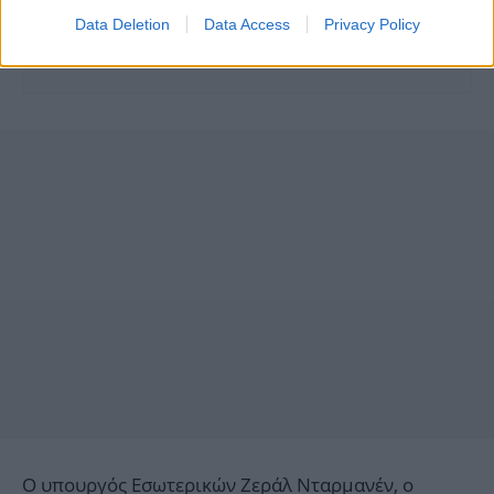
Data Deletion
Data Access
Privacy Policy
Ο υπουργός Εσωτερικών Ζεράλ Νταρμανέν, ο