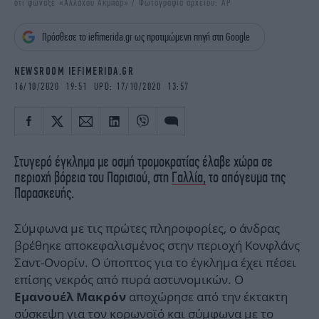
ότι φώναξε «Αλλάχου Ακμπάρ» / Φωτογραφία αρχείου: AP
iBOOKS
ΖΩΔΙΑ
OSCARS
THE OCEAN
Πρόσθεσε το iefimerida.gr ως προτιμώμενη πηγή στη Google
MEDIA
ELAMEFORA
NEWSROOM IEFIMERIDA.GR
NEWSLETTER
16/10/2020 19:51 UPD: 17/10/2020 13:57
Στυγερό έγκλημα με οσμή τρομοκρατίας έλαβε χώρα σε
περιοχή βόρεια του Παρισιού, στη
Γαλλία,
το απόγευμα της
Παρασκευής.
Σύμφωνα με τις πρώτες πληροφορίες, ο άνδρας
βρέθηκε αποκεφαλισμένος στην περιοχή Κονφλάνς
Σαντ-Ονορίν. Ο ύποπτος για το έγκλημα έχει πέσει
επίσης νεκρός από πυρά αστυνομικών. Ο
αποχώρησε από την έκτακτη
Εμανουέλ Μακρόν
σύσκεψη για τον κορωνοϊό και σύμφωνα με το