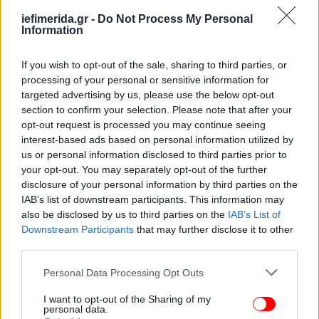
ΟΛΕΣ ΟΙ ΕΙΔΗΣΕΙΣ
iefimerida.gr -
Do Not Process My Personal
Τραμπ: Η συμφωνία με το Ιράν τελείωσε, δεν υπάρχει
Information
εκεχειρία, ο Eρντογάν θέλει F-35 -Δεν θέλω καμία σχέση
με την Ισπανία
If you wish to opt-out of the sale, sharing to third parties, or
processing of your personal or sensitive information for
O Μητσοτάκης έθεσε στην Άγκυρα και στο ΝΑΤΟ θέμα
targeted advertising by us, please use the below opt-out
casus belli: H συμμαχία πρέπει να βασίζεται στις
section to confirm your selection. Please note that after your
θεμελιώδεις αρχές καλής γειτονίας
opt-out request is processed you may continue seeing
Θρίλερ με τον ετοιμόρροπο ουρανοξύστη στη Νέα
interest-based ads based on personal information utilized by
Υόρκη: «Λύγισε» ο σκελετός, τα πρώτα σενάρια και οι
us or personal information disclosed to third parties prior to
αποκαλύψεις για παραβάσεις
your opt-out. You may separately opt-out of the further
disclosure of your personal information by third parties on the
IAB’s list of downstream participants. This information may
also be disclosed by us to third parties on the
IAB’s List of
Downstream Participants
that may further disclose it to other
third parties.
Please note that this website/app uses one or more Google
Personal Data Processing Opt Outs
services and may gather and store information including but
not limited to your visit or usage behaviour. You may click to
I want to opt-out of the Sharing of my
personal data.
grant or deny consent to Google and its third-party tags to