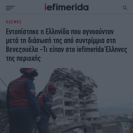
ΚΟΣΜΟΣ
ΕΙΔΗΣΕΙΣ
ΠΟΛΙΤΙΚΗ
Εντοπίστηκε η Ελληνίδα που αγνοούνταν
NON PAPER
ΕΛΛΑΔΑ
μετά τη διάσωσή της από συντρίμμια στη
ΟΙΚΟΝΟΜΙΑ
ΚΟΣΜΟΣ
Βενεζουέλα -Τι είπαν στο iefimerida Έλληνες
ΠΟΛΙΤΙΣΜΟΣ
ΠΑΝΕΛΛΗΝΙΕΣ
της περιοχής
ΖΩΗ
ΣΠΟΡ
ΓΥΝΑΙΚΑ
ENGLISH EDITION
ΠΟΛΗ
STORIES
ΕΚΛΟΓΕΣ
TRAVEL
ΤΕΧΝΟΛΟΓΙΑ
ΥΓΕΙΑ
DESIGN
ΟΛΥΜΠΙΑΚΟΙ ΑΓΩΝΕΣ
EURO
GREEN
PODCAST
iAUTOKINITO
iOPINIONS
iGASTRONOMIE