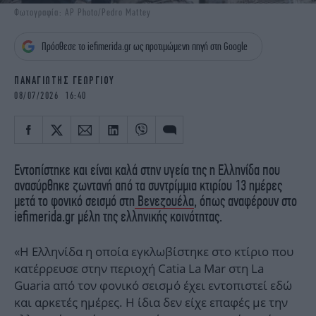
iBOOKS
ΖΩΔΙΑ
Φωτογραφία: AP Photo/Pedro Mattey
OSCARS
THE OCEAN
Πρόσθεσε το iefimerida.gr ως προτιμώμενη πηγή στη Google
MEDIA
ELAMEFORA
ΠΑΝΑΓΙΩΤΗΣ ΓΕΩΡΓΙΟΥ
NEWSLETTER
08/07/2026 16:40
Εντοπίστηκε και είναι καλά στην υγεία της η Ελληνίδα που
ανασύρθηκε ζωντανή από τα συντρίμμια κτιρίου 13 ημέρες
μετά το φονικό σεισμό στη
Βενεζουέλα
, όπως αναφέρουν στο
iefimerida.gr μέλη της ελληνικής κοινότητας.
«Η Ελληνίδα η οποία εγκλωβίστηκε στο κτίριο που
κατέρρευσε στην περιοχή Catia La Mar στη La
Guaria από τον φονικό σεισμό έχει εντοπιστεί εδώ
και αρκετές ημέρες. Η ίδια δεν είχε επαφές με την