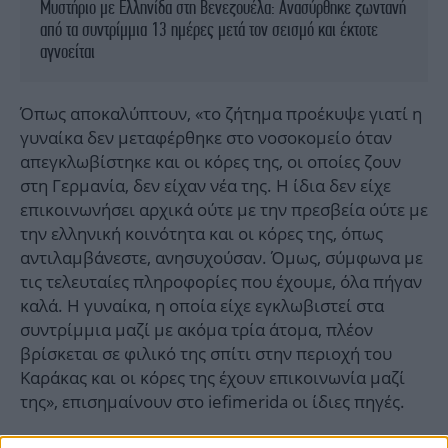
Μυστήριο με Ελληνίδα στη Βενεζουέλα: Ανασύρθηκε ζωντανή
από τα συντρίμμια 13 ημέρες μετά τον σεισμό και έκτοτε
αγνοείται
Όπως αποκαλύπτουν, «το ζήτημα προέκυψε γιατί η
γυναίκα δεν μεταφέρθηκε στο νοσοκομείο όταν
απεγκλωβίστηκε και οι κόρες της, οι οποίες ζουν
στη Γερμανία, δεν είχαν νέα της. Η ίδια δεν είχε
επικοινωνήσει αρχικά ούτε με την πρεσβεία ούτε με
την ελληνική κοινότητα και οι κόρες της, όπως
αντιλαμβάνεστε, ανησυχούσαν. Όμως, σύμφωνα με
τις τελευταίες πληροφορίες που έχουμε, όλα πήγαν
καλά. Η γυναίκα, η οποία είχε εγκλωβιστεί στα
συντρίμμια μαζί με ακόμα τρία άτομα, πλέον
βρίσκεται σε φιλικό της σπίτι στην περιοχή του
Καράκας και οι κόρες της έχουν επικοινωνία μαζί
της», επισημαίνουν στο iefimerida οι ίδιες πηγές.