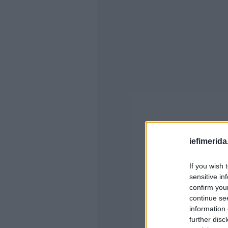
iefimerida
If you wish 
sensitive in
confirm you
continue se
information 
further disc