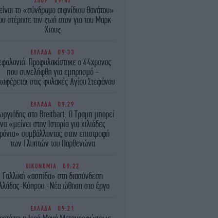
ΣΠΟΡ
09:45
 είναι το «σύνδρομο αιφνίδιου θανάτου»
ου στέρησε την ζωή στον γιο του Μαρκ
Χιουζ
ΕΛΛΑΔΑ
09:33
εφαλονιά: Προφυλακίστηκε ο 44χρονος
που συνελήφθη για εμπρησμό -
ταφέρεται στις φυλακές Αγίου Στεφάνου
ΕΛΛΑΔΑ
09:29
ωργιάδης στο Breitbart: Ο Τραμπ μπορεί
να «μείνει στην Ιστορία για χιλιάδες
ρόνια» συμβάλλοντας στην επιστροφή
των Γλυπτών του Παρθενώνα
ΟΙΚΟΝΟΜΙΑ
09:22
Γαλλική «ασπίδα» στη διασύνδεση
λλάδας-Κύπρου -Νέα ώθηση στο έργο
ΕΛΛΑΔΑ
09:21