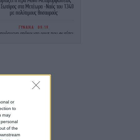
ιορτάζει η Ιερά Μονή Μεταμορφώσεως
υ Σωτήρος στα Μετέωρα -Ναός του 1340
με πολύτιμους θησαυρούς
ΓΥΝΑΙΚΑ
09:19
απρόσμενη απόχρωση ρουζ που φωτίζει
ο πρόσωπο και κολακεύει κάθε ηλικία
-Χαρίζει φρεσκάδα και λάμψη
ΣΠΟΡ
09:18
ιαλ τέλος: Ο Γιαν Ντιομαντέ παίκτης της
Ρεάλ Μαδρίτης για 125 εκατ. ευρώ
ΑΥΤΟΚΙΝΗΤΟ
09:13
ιατί εξαφανίζονται οι εξατμίσεις από τα
καινούργια αυτοκίνητα;
sonal or
ection to
ou may
ΚΟΣΜΟΣ
08:50
Συγκλονίζουν οι αποκαλύψεις για τη
 personal
ολοφονία 4 παιδιών στη Νέα Υόρκη: Το
out of the
ελευταίο μήνυμα που έστειλε η μητέρα
 downstream