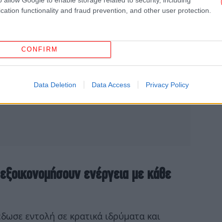
cation functionality and fraud prevention, and other user protection.
Η
Μ
ζω
CONFIRM
Data Deletion
Data Access
Privacy Policy
Α
Κά
Σή
εξοικονομήσουν ενέργεια με κάθε
Ο
έδωσε εντολή σε κρατικά ιδρύματα και