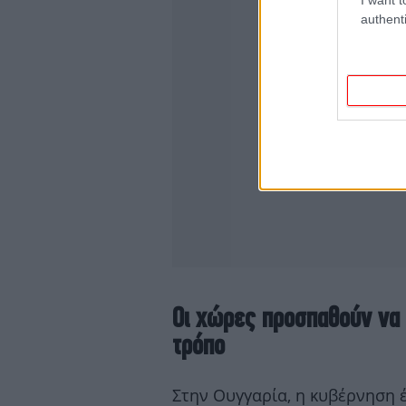
authenti
Οι χώρες προσπαθούν να 
τρόπο
Στην Ουγγαρία, η κυβέρνηση 