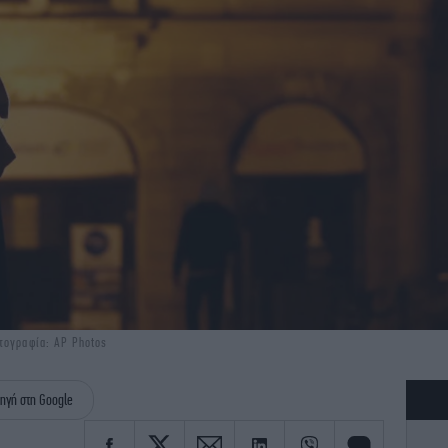
τογραφία: AP Photos
ηγή στη Google