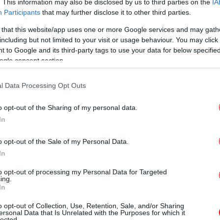
. This information may also be disclosed by us to third parties on the
IA
Participants
that may further disclose it to other third parties.
κοίνωσε σήμερα ότι αφαιρεί τους μισούς
 that this website/app uses one or more Google services and may gath
including but not limited to your visit or usage behaviour. You may click 
ραφεία και αντικαθιστά τους υπόλοιπους με
 to Google and its third-party tags to use your data for below specifi
ρη ηλεκτρική ενέργεια. Εγκαθιστά επίσης
ogle consent section.
ειώσει τον φωτισμό στους διαδρόμους.
l Data Processing Opt Outs
Pr
o opt-out of the Sharing of my personal data.
In
οειδοποιούν για ελλείψεις λόγω της ενεργειακής
Το
o opt-out of the Sale of my Personal Data.
Ομ
In
to opt-out of processing my Personal Data for Targeted
ing.
In
Grand Place -Μέτρα για την εξοικονόμηση ενέργειας
Η 
o opt-out of Collection, Use, Retention, Sale, and/or Sharing
ersonal Data that Is Unrelated with the Purposes for which it
lected.