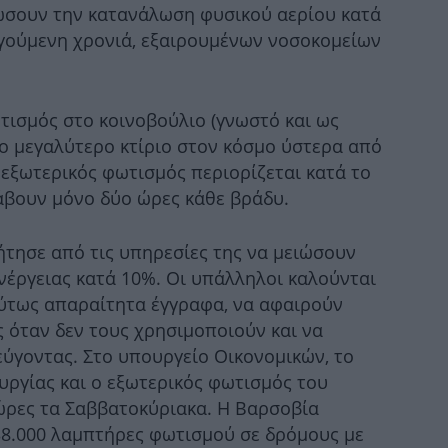
ιώσουν την κατανάλωση φυσικού αερίου κατά
γούμενη χρονιά, εξαιρουμένων νοσοκομείων
ο
τισμός στο κοινοβούλιο (γνωστό και ως
ρο μεγαλύτερο κτίριο στον κόσμο ύστερα από
Ισ
 εξωτερικός φωτισμός περιορίζεται κατά το
αν
νάβουν μόνο δύο ώρες κάθε βράδυ.
ήτησε από τις υπηρεσίες της να μειώσουν
Η 
νέργειας κατά 10%. Οι υπάλληλοι καλούνται
σ
ύτως απαραίτητα έγγραφα, να αφαιρούν
ς όταν δεν τους χρησιμοποιούν και να
εύγοντας. Στο υπουργείο Οικονομικών, το
Άσ
ουργίας και ο εξωτερικός φωτισμός του
 ώρες τα Σαββατοκύριακα. Η Βαρσοβία
κά
38.000 λαμπτήρες φωτισμού σε δρόμους με