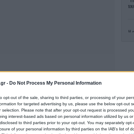
Γ
το
Η 
τ
Σίρ
.gr -
Do Not Process My Personal Information
Γ
to opt-out of the sale, sharing to third parties, or processing of your per
formation for targeted advertising by us, please use the below opt-out s
r selection. Please note that after your opt-out request is processed y
eing interest-based ads based on personal information utilized by us or
δ
disclosed to third parties prior to your opt-out. You may separately opt-
τ
losure of your personal information by third parties on the IAB’s list of