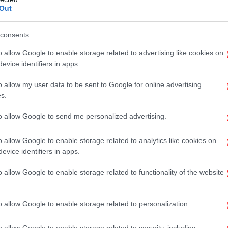
Out
συνήθως η θερμοκρασία κυμαίνεται γύρω
αι παραπάνω -- μειώθηκε στους 19-20
consents
τικά γραφεία και στους 15 βαθμούς στους
Τσέχος πρωθυπουργός Πετρ Φιάλα. «Θα
o allow Google to enable storage related to advertising like cookies on
evice identifiers in apps.
 για να δώσουν το παράδειγμα», είπε ο
βο
μειώνοντας η δέσμη μέτρων στοχεύει σε
o allow my user data to be sent to Google for online advertising
ά 17-20%».
s.
to allow Google to send me personalized advertising.
ανση και σβήνουν οι προβολείς στο
μ
ας και στον καθεδρικό ναό της τσεχικής
o allow Google to enable storage related to analytics like cookies on
τί για τα μεσάνυχτα.
evice identifiers in apps.
Ορι
o allow Google to enable storage related to functionality of the website
o allow Google to enable storage related to personalization.
Θε
Π
o allow Google to enable storage related to security, including