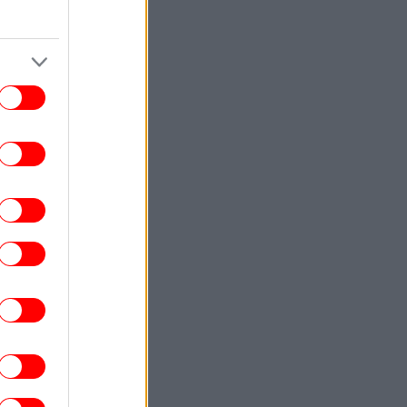
ENGLISH
08:37
Dutch Tourist Drowns Trying to Save
Struggling Friend Off Crete Coast
ΚΟΣΜΟΣ
08:34
Ουκρανία: Τρεις νεκροί από ρωσικούς
μβαρδισμούς -Διασώστες ψάχνουν στα
συντρίμμια
ΣΠΟΡ
08:30
Αθλητικές μεταδόσεις: Πού θα δείτε τη
άχη του ΠΑΟΚ με την Άντερλεχτ για τα
προκριματικά του Europa League
ΕΛΛΑΔΑ
08:28
οθετήθηκε η φωτιά στο Καρύδι Λασιθίου
- Ήχησε το 112 για ετοιμότητα
ΕΛΛΑΔΑ
08:25
σσαλονίκη: Φωτιά σε διαμέρισμα στην
ολίχνη -Απεγκλωβίστηκαν δύο ένοικοι