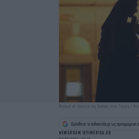
Μοναχή σε πλατεία της Πράγας στην Τσεχία / Φω
Πρόσθεσε το iefimerida.gr ως προτιμώμενη π
NEWSROOM IEFIMERIDA.GR