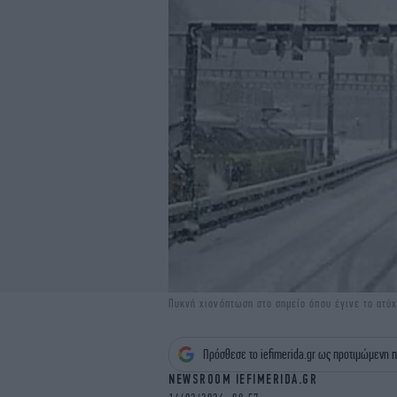
Πυκνή χιονόπτωση στο σημείο όπου έγινε το ατύ
Πρόσθεσε το iefimerida.gr ως προτιμώμενη π
NEWSROOM IEFIMERIDA.GR