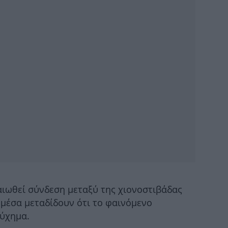
Ψάχ
ν
Αν
πό
Ο
Τ
βαιωθεί σύνδεση μεταξύ της χιονοστιβάδας
 μέσα μεταδίδουν ότι το φαινόμενο
τύχημα.