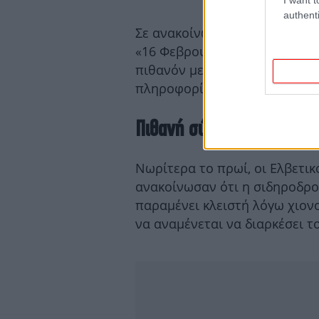
authenti
Σε ανακοίνωσή της, η αστυνομ
«16 Φεβρουαρίου 2026 – 07:00
πιθανόν με τραυματισμούς, επ
πληροφορίες θα ακολουθήσο
Πιθανή σύνδεση με χιονο
Νωρίτερα το πρωί, οι Ελβετικ
ανακοίνωσαν ότι η σιδηροδρο
παραμένει κλειστή λόγω χιον
να αναμένεται να διαρκέσει τ