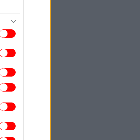
κορίτσια [βίντεο]
ΖΩΗ
19:56
Εριέττα Κούρκουλου: «Καθημερινό
σταυροκόπημα για την ομορφιά που
κυριαρχεί στη ζωή μου» -Πόσταρε
οικογενειακές στιγμές
ΠΟΛΙΤΙΣΜΟΣ
19:52
έφηβος που αλλάζει όσα ξέρουμε για το
φαίστειο της Σαντορίνης και την πτώση
του Μινωικού πολιτισμού
ENGLISH
19:45
pras Party Slams Turkey-Saudi-Pakistan
Defense Pact as "Blow" to Greek
Diplomacy
ΖΩΗ
19:38
ιακοπές με γιοτ κάνουν Κωνσταντίνος
Αργυρός και Αλεξάνδρα Νίκα -Οι