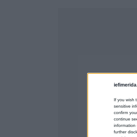
iefimerida
If you wish 
sensitive in
confirm you
continue se
information 
further disc