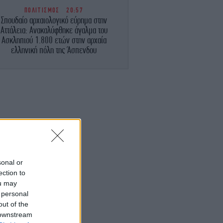
ΠΟΛΙΤΙΣΜΟΣ
20:57
Σπουδαίο αρχαιολογικό εύρημα στην
Αττάλεια: Ανακαλύφθηκε άγαλμα του
Ασκληπιού 1.800 ετών στην αρχαία
ελληνική πόλη της Άσπενδου
ΣΠΟΡ
20:46
Αντίπαλος Ολυμπιακού: Η Ναϊμέγκεν
τήθηκε από την Τελστάρ στην πρεμιέρα
του πρωταθλήματος Ολλανδίας
ΕΛΛΑΔΑ
20:43
αστοριά: Εντοπίστηκε νεκρή αρκούδα,
πιθανότατα από πυροβολισμό
sonal or
ENGLISH
20:35
ection to
ew Greek ID Cards: Which Institutions
ou may
You Still Need to Notify
 personal
out of the
ΕΛΛΑΔΑ
20:23
 downstream