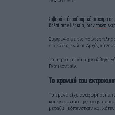
16/02/2026 09:57
Σοβαρό σιδηροδρομικό ατύχημα σημ
Βαλαί στην Ελβετία, όταν
τρένο
εκτρ
Σύμφωνα με τις πρώτες πληρο
επιβάτες, ενώ οι Αρχές κάνου
Το περιστατικό σημειώθηκε γύ
Γκόπεσνταϊν.
Το χρονικό του εκτροχια
Το τρένο είχε αναχωρήσει από
και εκτροχιάστηκε στην περι
μεταξύ Γκόπενσταϊν και Χότεν