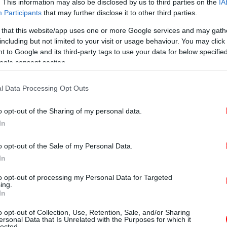
Φ
. This information may also be disclosed by us to third parties on the
IA
Participants
that may further disclose it to other third parties.
 that this website/app uses one or more Google services and may gath
including but not limited to your visit or usage behaviour. You may click 
Νά
 to Google and its third-party tags to use your data for below specifi
Επι
ogle consent section.
l Data Processing Opt Outs
Τ
φα
o opt-out of the Sharing of my personal data.
ν ότι βρίσκεται σε εξέλιξη επιχείρηση
In
ις της αστυνομίας και των σωστικών
 σημείο.
o opt-out of the Sale of my Personal Data.
Ο
In
μ
to opt-out of processing my Personal Data for Targeted
ing.
In
ΠΑΟ
o opt-out of Collection, Use, Retention, Sale, and/or Sharing
ersonal Data that Is Unrelated with the Purposes for which it
lected.