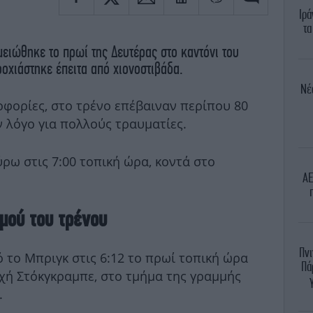
Ιρά
τα
ειώθηκε το πρωί της Δευτέρας στο καντόνι του
οχιάστηκε έπειτα από χιονοστιβάδα.
Νέ
φορίες, στο τρένο επέβαιναν περίπου 80
ν λόγο για πολλούς τραυματίες.
ρω στις 7:00 τοπική ώρα, κοντά στο
ΑΕ
σμού του τρένου
Πνι
 το Μπριγκ στις 6:12 το πρωί τοπική ώρα
Πά
οχή Στόκγκραμπε, στο τμήμα της γραμμής
.