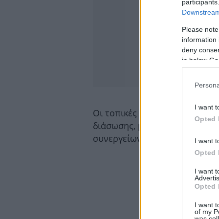
participants
Downstream 
Please note
information 
deny consent
in below Go
Persona
I want t
Οι τοπικές Αρχές επιβεβαίωσα
Opted 
διάσωσης, με ισχυρές δυνάμε
συνεργείων να επιχειρούν στο
I want t
Opted 
I want 
Advertis
Opted 
I want t
of my P
was col