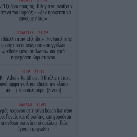
ΚΟΣΜΟΣ
21:34
ν: Έξι όροι προς τις ΗΠΑ για να ανοίξουν
 στενά του Ορμούζ - «Δεν πρόκειται να
κάνουμε πίσω»
ΠΟΛΙΤΙΚΗ
21:29
α θύελλα στην «Ελπίδα»: Συνδικαλιστής
ψαράς που αποχώρησε καταγγέλλει
«μεθοδευμένη σπίλωση» και ζητά
παρέμβαση Καρυστιανού
ΣΠΟΡ
21:10
Κ - Athens Kallithea : Ο Βιτάλις πέτυχε
πανέμορφο γκολ και έδειξε την κλάση
του... με το καλημέρα! [βίντεο]
ΕΛΛΑΔΑ
21:01
γμός 4χρονου σε πισίνα beach bar στην
ρο: Γονείς και ιδιοκτήτης κατηγορούνται
για ανθρωποκτονία από αμέλεια -Πώς
έγινε η τραγωδία