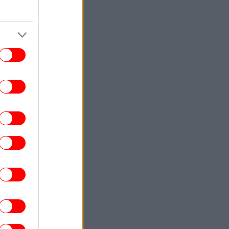
«Τον θέλει η Μπορούσια Ντόρτμουντ»
ΟΙΚΟΝΟΜΙΑ
21:05
 υψηλό τριετίας οι τιμές των τροφίμων
παγκοσμίως -«Εκρηκτικό κοκτέιλ»
παραγόντων φέρνει νέο κύμα
ανατιμήσεων, λέει ο ΟΗΕ
ΓΥΝΑΙΚΑ
21:00
Τη βλέπεις σε ένα Σαββατοκύριακο: Η
ιρά των 8 επεισοδίων με το φινάλε που
ανατρέπει τα πάντα
ΚΟΣΜΟΣ
20:55
TikTok: Από λάθος χειρισμό δεν
αφαιρέθηκε αμέσως το live του Πέρεζ
λτον με περιεχόμενο αυτοτραυματισμού
ΠΟΛΙΤΙΣΜΟΣ
20:53
arner Bros. επιβεβαιώνει: Ο Τζιμ Κάρεϊ
 πρωταγωνιστήσει σε κινηματογραφική