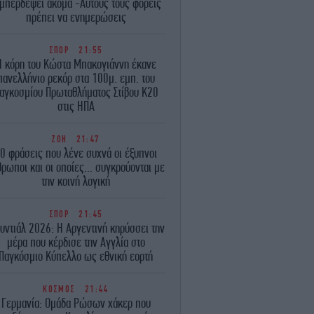
μπερδέψει ακόμα -Αυτούς τους φορείς
πρέπει να ενημερώσεις
ΣΠΟΡ
21:55
Η κόρη του Κώστα Μπακογιάννη έκανε
πανελλήνιο ρεκόρ στα 100μ. εμπ. του
αγκοσμίου Πρωταθλήματος Στίβου Κ20
στις ΗΠΑ
ΖΩΗ
21:47
0 φράσεις που λένε συχνά οι έξυπνοι
ρωποι και οι οποίες... συγκρούονται με
την κοινή λογική
ΣΠΟΡ
21:45
υντιάλ 2026: Η Αργεντινή κηρύσσει την
μέρα που κέρδισε την Αγγλία στο
Παγκόσμιο Κύπελλο ως εθνική εορτή
ΚΟΣΜΟΣ
21:44
Γερμανία: Ομάδα Ρώσων χάκερ που