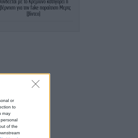
συνδέεται με το Κρεμλίνο κατηγορεί η
βέρνηση για την fake παραίτηση Μερτς
[βίντεο]
ΖΩΗ
21:43
 πορτοκαλί σαν… ηλιοβασίλεμα μαγιό
 Αλεξάνδρα Παναγιώταρου -Η πόζες σε
πισίνα στη Μύκονο
ΖΩΗ
21:43
Ο κόσμος δεν χρησιμοποιεί σωστά το
κλιματιστικό-Ρυθμίστε την ιδανική
ρμοκρασία και αφήστε το να δουλέψει»
εξηγεί ψυκτικός
ΖΩΗ
21:39
sonal or
Ο Χρήστος Δάντης κάνει λόγο για
ection to
αχαριστία: «Σχεδόν κανένας δεν με
ou may
αναφέρει στους δημιουργούς του “My
 personal
Number One”»
out of the
 downstream