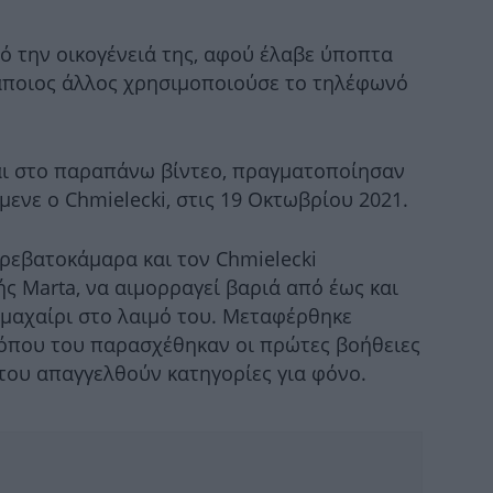
Η
τ
Λ
ό την οικογένειά της, αφού έλαβε ύποπτα
άποιος άλλος χρησιμοποιούσε το τηλέφωνό
Η
αι στο παραπάνω βίντεο, πραγματοποίησαν
μενε ο Chmielecki, στις 19 Οκτωβρίου 2021.
Υπ
Εί
κρεβατοκάμαρα και τον Chmielecki
ς Marta, να αιμορραγεί βαριά από έως και
μαχαίρι στο λαιμό του. Μεταφέρθηκε
Ιό
όπου του παρασχέθηκαν οι πρώτες βοήθειες
Φυ
 του απαγγελθούν κατηγορίες για φόνο.