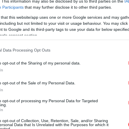
θηκε εξ ολοκλήρου από θυμό και ζήλια».
. This information may also be disclosed by us to third parties on the
IA
Participants
that may further disclose it to other third parties.
νό
ιστη ποινή 18 ετών και τεσσάρων μηνών πίσω
 that this website/app uses one or more Google services and may gath
μενος δήλωσε ένοχος για τον φόνο πέρυσι.
including but not limited to your visit or usage behaviour. You may click 
 to Google and its third-party tags to use your data for below specifi
ogle consent section.
Η 
αλιάζει» την εν διαστάσει σύζυγό του στο
- 
έρισμά του, όπου τη μαχαίρωσε 32 φορές και
l Data Processing Opt Outs
πνοδωμάτιό του, καταγράφηκε από κάμερα
o opt-out of the Sharing of my personal data.
Σφ
In
 Βρετανία
Κί
o opt-out of the Sale of my Personal Data.
In
Θλ
to opt-out of processing my Personal Data for Targeted
«Ά
ing.
In
o opt-out of Collection, Use, Retention, Sale, and/or Sharing
«
ersonal Data that Is Unrelated with the Purposes for which it
lected.