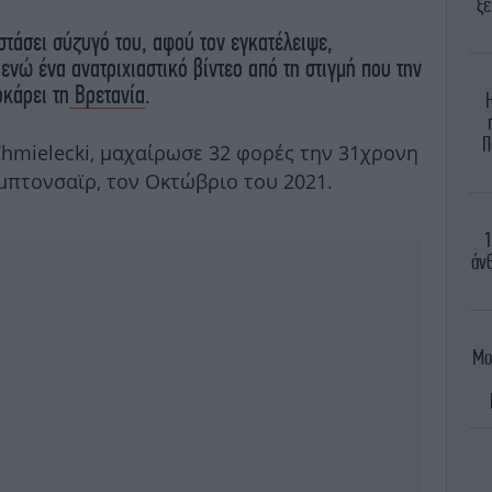
ξε
τάσει σύζυγό του, αφού τον εγκατέλειψε,
ενώ ένα ανατριχιαστικό βίντεο από τη στιγμή που την
οκάρει τη
Βρετανία
.
Π
hmielecki, μαχαίρωσε 32 φορές την 31χρονη
μπτονσαϊρ, τον Οκτώβριο του 2021.
1
άνθ
Μο