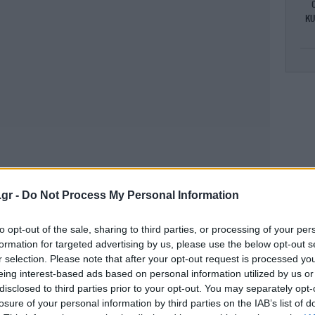
κυ
Mε
η
«
θε
.gr -
Do Not Process My Personal Information
to opt-out of the sale, sharing to third parties, or processing of your per
formation for targeted advertising by us, please use the below opt-out s
r selection. Please note that after your opt-out request is processed y
eing interest-based ads based on personal information utilized by us or
disclosed to third parties prior to your opt-out. You may separately opt-
ου Νορθάμπτον δήλωσε: «Ήταν μια συνεχής
losure of your personal information by third parties on the IAB’s list of