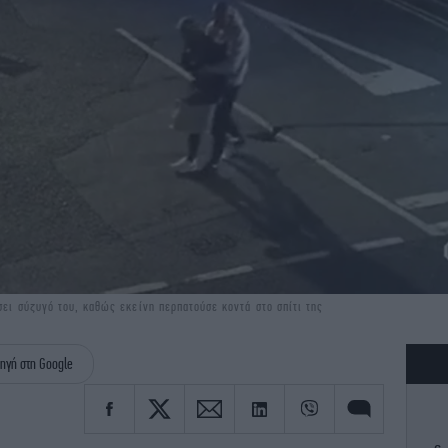
σει σύζυγό του, καθώς εκείνη περπατούσε κοντά στο σπίτι της
ηγή στη Google