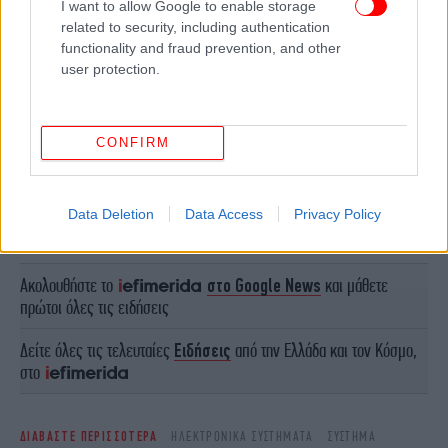
I want to allow Google to enable storage
related to security, including authentication
functionality and fraud prevention, and other
user protection.
CONFIRM
ΠΕΡΙΣΣΟΤΕΡΑ ΒΙΝΤΕΟ
Data Deletion
Data Access
Privacy Policy
Ακολουθήστε το
στο Google News
και μάθετε
πρώτοι όλες τις ειδήσεις
Δείτε όλες τις τελευταίες
Ειδήσεις
από την Ελλάδα και τον Κόσμο,
στο
ΔΙΑΒΑΣΤΕ ΠΕΡΙΣΣΟΤΕΡΑ
ΗΛΕΚΤΡΟΝΙΚΆ ΣΥΣΤΉΜΑΤΑ
ΣΎΣΤΗΜΑ