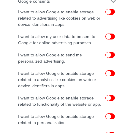
Google consents
Η ώρα της επιλογής επιτρόπου -Ποιο χαρτοφυλάκιο
διεκδικεί η Ελλάδα και ποια ονόματα παίζουν
I want to allow Google to enable storage
Ο Μπάιντεν κοντά στην απόφαση να εγκαταλείψει την
related to advertising like cookies on web or
κούρσα, λένε και οι ΝΥΤ -Πληθαίνουν τα δημοσιεύματα
device identifiers in apps.
Σαφάρι πλουσίων σε Μύκονο και Σαντορίνη για βίλες
I want to allow my user data to be sent to
με ιδιωτική πισίνα -Πόσο κοστίζει η ενοικίαση [πίνακες]
Google for online advertising purposes.
I want to allow Google to send me
personalized advertising.
I want to allow Google to enable storage
related to analytics like cookies on web or
device identifiers in apps.
I want to allow Google to enable storage
related to functionality of the website or app.
I want to allow Google to enable storage
related to personalization.