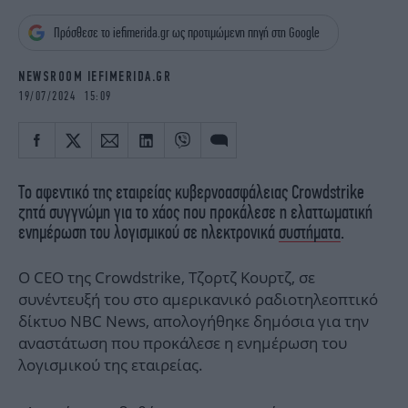
iBOOKS
ΖΩΔΙΑ
Πρόσθεσε το iefimerida.gr ως προτιμώμενη πηγή στη Google
OSCARS
THE OCEAN
MEDIA
ELAMEFORA
NEWSROOM IEFIMERIDA.GR
19/07/2024 15:09
NEWSLETTER
Το αφεντικό της εταιρείας κυβερνοασφάλειας Crowdstrike
ζητά συγγνώμη για το χάος που προκάλεσε η ελαττωματική
ενημέρωση του λογισμικού σε ηλεκτρονικά
συστήματα
.
Ο CEO της Crowdstrike, Tζορτζ Kουρτζ, σε
συνέντευξή του στο αμερικανικό ραδιοτηλεοπτικό
δίκτυο NBC News, απολογήθηκε δημόσια για την
αναστάτωση που προκάλεσε η ενημέρωση του
λογισμικού της εταιρείας.