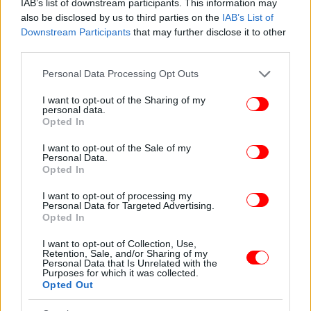
IAB’s list of downstream participants. This information may
also be disclosed by us to third parties on the
IAB’s List of
Downstream Participants
that may further disclose it to other
third parties.
Please note that this website/app uses one or more Google
Personal Data Processing Opt Outs
services and may gather and store information including but
not limited to your visit or usage behaviour. You may click to
I want to opt-out of the Sharing of my
personal data.
grant or deny consent to Google and its third-party tags to
Opted In
use your data for below specified purposes in below Google
consent section.
I want to opt-out of the Sale of my
Personal Data.
Opted In
I want to opt-out of processing my
Personal Data for Targeted Advertising.
Opted In
I want to opt-out of Collection, Use,
Retention, Sale, and/or Sharing of my
Personal Data that Is Unrelated with the
Purposes for which it was collected.
Opted Out
ΟΛΕΣ ΟΙ ΕΙΔΗΣΕΙΣ