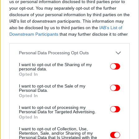
us or personal information disclosed to third parties prior to
παγκόσμια δράση» ώστε να αντιμετωπιστεί, όπως
your opt-out. You may separately opt-out of the further
ανέφερε στέλεχος του Κοπέρνικου, σύμφωνα με το
disclosure of your personal information by third parties on the
ενημερωτικό δελτίο.
IAB’s list of downstream participants. This information may
also be disclosed by us to third parties on the
IAB’s List of
Downstream Participants
that may further disclose it to other
Η Ευρώπη «γνώρισε μεγάλες αντιθέσεις ως προς τη
third parties.
θερμοκρασίες», ενώ τα «εξαιρετικά ατμοσφαιρικά
ποτάμια -στενοί διάδρομοι εξαιρετικά υγρού αέρα-
Please note that this website/app uses one or more Google
Personal Data Processing Opt Outs
services and may gather and store information including but
προκάλεσαν βροχοπτώσεις-ρεκόρ και εκτεταμένες
not limited to your visit or usage behaviour. You may click to
I want to opt-out of the Sharing of my
πλημμύρες στη δυτική και στη νότια Ευρώπη»,
personal data.
grant or deny consent to Google and its third-party tags to
πρόσθεσε.
Opted In
use your data for below specified purposes in below Google
consent section.
I want to opt-out of the Sale of my
Personal Data.
Opted In
I want to opt-out of processing my
Personal Data for Targeted Advertising.
Opted In
I want to opt-out of Collection, Use,
Retention, Sale, and/or Sharing of my
Personal Data that Is Unrelated with the