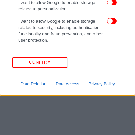
I want to allow Google to enable storage
related to personalization.
ΟΛΕΣ ΟΙ ΕΙΔΗΣΕΙΣ
Τραμπ: Ο πόλεμος με το Ιράν «έχει σχεδόν
I want to allow Google to enable storage
ολοκληρωθεί» -«Ανοιχτός» στο ενδεχόμενο εξόντωσης του
related to security, including authentication
γιου Χαμενεΐ, live οι εξελίξεις
functionality and fraud prevention, and other
user protection.
Πιερρακάκης μετά το Eurogroup: Η ΕΕ μπορεί να
απορροφήσει προσωρινά το σοκ -Να είμαστε
προετοιμασμένοι για παρατεταμένη αστάθεια
CONFIRM
Δημοσκόπηση Opinion Poll: Στο 32,7% η ΝΔ στην
εκτίμηση ψήφου -Πώς κρίνουν οι πολίτες τις εξελίξεις στη
Μέση Ανατολή
Data Deletion
Data Access
Privacy Policy