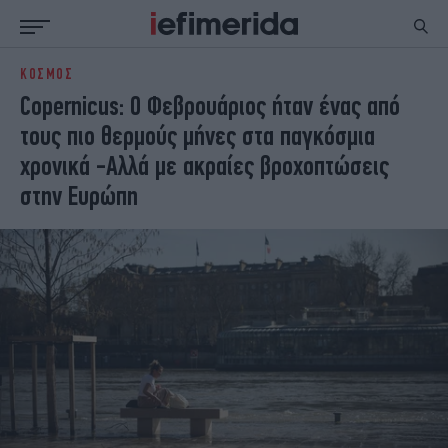
ΚΟΣΜΟΣ
ΕΙΔΗΣΕΙΣ
ΠΟΛΙΤΙΚΗ
Copernicus: Ο Φεβρουάριος ήταν ένας από
NON PAPER
ΕΛΛΑΔΑ
τους πιο θερμούς μήνες στα παγκόσμια
ΟΙΚΟΝΟΜΙΑ
ΚΟΣΜΟΣ
χρονικά -Αλλά με ακραίες βροχοπτώσεις
ΠΟΛΙΤΙΣΜΟΣ
ΠΑΝΕΛΛΗΝΙΕΣ
στην Ευρώπη
ΖΩΗ
ΣΠΟΡ
ΓΥΝΑΙΚΑ
ENGLISH EDITION
ΠΟΛΗ
STORIES
ΕΚΛΟΓΕΣ
TRAVEL
ΤΕΧΝΟΛΟΓΙΑ
ΥΓΕΙΑ
DESIGN
ΟΛΥΜΠΙΑΚΟΙ ΑΓΩΝΕΣ
EURO
GREEN
PODCAST
iAUTOKINITO
iOPINIONS
iGASTRONOMIE