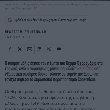
iBOOKS
ΖΩΔΙΑ
Copernicus: Ο Φεβρουάριος ήταν ένας από τους πιο θερμούς παγκοσμίως στα
χρονικά/Φωτογραφία: AP
OSCARS
THE OCEAN
MEDIA
ELAMEFORA
Πρόσθεσε το iefimerida.gr ως προτιμώμενη πηγή στη Google
NEWSLETTER
NEWSROOM IEFIMERIDA.GR
10/03/2026 07:31
Ο κόσμος μόλις έζησε τον πέμπτο πιο θερμό
Φεβρουάριο
στα
χρονικά, ενώ ο περασμένος μήνας σημαδεύτηκε επίσης από
εξαιρετικά σφοδρές βροχοπτώσεις σε τομείς της Ευρώπης,
τονίζει σήμερα το ευρωπαϊκό παρατηρητήριο Copernicus.
Οι θερμοκρασίες έφθασαν κατά μέσο όρο τους
13,26° Κελσίου στην επιφάνεια της υφηλίου, ή,
αλλιώς, ήταν 1,49° Κελσίου πάνω από την
προβιομηχανική περίοδο (1850-1900), προτού