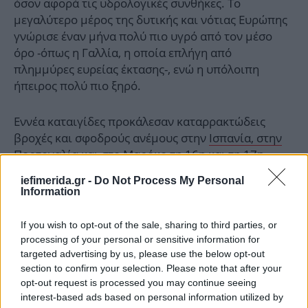
όσον αφορά τις υδρολογικές συνθήκες. Το
μεγαλύτερο μέρος της δυτικής και νότιας Ευρώπης
γνώρισε έναν μήνα πολύ πιο υγρό από τον μέσο
όρο -όπως η Γαλλία, η οποία επλήγη από
πλημμύρες ευρείας έκτασης-, ενώ η υπόλοιπη
ήπειρος πολύ πιο ξηρό.
Εννέα καταιγίδες προκάλεσαν καταρρακτώδεις
βροχές και σφοδρούς ανέμους στην
Ισπανία, στην
Πορτογαλία
και στο Μαρόκο τη 16η και τη 17η
Φεβρουαρίου, αφήνοντας πίσω τους πάνω από 50
iefimerida.gr -
Do Not Process My Personal
νεκρούς. Σε μελέτη που δημοσιεύθηκε στα τέλη
Information
Φεβρουαρίου, η ομάδα επιστημόνων World
Weather Attribution (WWA) συμπέρανε ότι η
If you wish to opt-out of the sale, sharing to third parties, or
κλιματική αλλαγή επέτεινε τις βροχοπτώσεις αυτές.
processing of your personal or sensitive information for
targeted advertising by us, please use the below opt-out
section to confirm your selection. Please note that after your
«Τα ακραία φαινόμενα του Φεβρουαρίου του 2026
opt-out request is processed you may continue seeing
υπογραμμίζουν τις εντεινόμενες συνέπειες της
interest-based ads based on personal information utilized by
κλιματικής αλλαγής και την πιεστική ανάγκη για