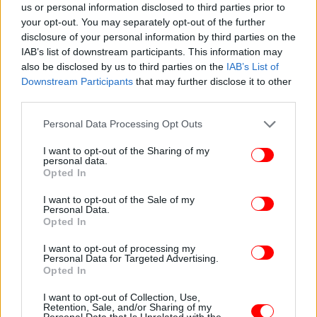
us or personal information disclosed to third parties prior to
your opt-out. You may separately opt-out of the further
disclosure of your personal information by third parties on the
IAB’s list of downstream participants. This information may
also be disclosed by us to third parties on the
IAB’s List of
Downstream Participants
that may further disclose it to other
third parties.
Please note that this website/app uses one or more Google
Personal Data Processing Opt Outs
services and may gather and store information including but
not limited to your visit or usage behaviour. You may click to
I want to opt-out of the Sharing of my
personal data.
grant or deny consent to Google and its third-party tags to
Opted In
use your data for below specified purposes in below Google
consent section.
I want to opt-out of the Sale of my
Personal Data.
Opted In
I want to opt-out of processing my
ΠΕΡΙΣΣΟΤΕΡΑ ΒΙΝΤΕΟ
Personal Data for Targeted Advertising.
Opted In
I want to opt-out of Collection, Use,
Retention, Sale, and/or Sharing of my
Ακολουθήστε το
στο Google News
και μάθετε
Personal Data that Is Unrelated with the