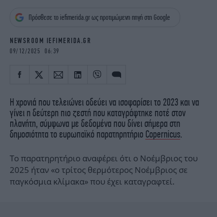
iBOOKS
ΖΩΔΙΑ
Πρόσθεσε το iefimerida.gr ως προτιμώμενη πηγή στη Google
OSCARS
THE OCEAN
MEDIA
ELAMEFORA
NEWSROOM IEFIMERIDA.GR
09/12/2025 06:39
NEWSLETTER
Η χρονιά που τελειώνει οδεύει να ισοφαρίσει το 2023 και να
γίνει η δεύτερη πιο ζεστή που καταγράφτηκε ποτέ στον
πλανήτη, σύμφωνα με δεδομένα που δίνει σήμερα στη
δημοσιότητα το ευρωπαϊκό παρατηρητήριο
Copernicus
.
Το παρατηρητήριο αναφέρει ότι ο Νοέμβριος του
2025 ήταν «ο τρίτος θερμότερος Νοέμβριος σε
παγκόσμια κλίμακα» που έχει καταγραφτεί.