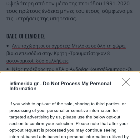
υψηλότερη από τον μέσο της περιόδου 1991-2020
τους πρώτους ένδεκα μήνες του έτους, σύμφωνα με
τις μετρήσεις της υπηρεσίας.
ΟΛΕΣ ΟΙ ΕΙΔΗΣΕΙΣ
Ανυποχώρητοι οι αγρότες: Μπλόκα σε όλη τη χώρα,
βίαια επεισόδια στην Κρήτη -Τραυματίστηκαν 8
αστυνομικοί, δύο συλλήψεις
Νέος πρόεδρος του ΔΣΑ ο Ανδρέας Κουτσόλαμπρος -Οι
νικητές σε Πειραιά και Θεσσαλονίκη
iefimerida.gr -
Do Not Process My Personal
Συνάντηση του Αλ Σίσι με τον Χαφτάρ στο Κάιρο -Στο
Information
επίκεντρο η οριοθέτηση ΑΟΖ μεταξύ Αιγύπτου και Λιβύης
If you wish to opt-out of the sale, sharing to third parties, or
processing of your personal or sensitive information for
targeted advertising by us, please use the below opt-out
section to confirm your selection. Please note that after your
opt-out request is processed you may continue seeing
interest-based ads based on personal information utilized by