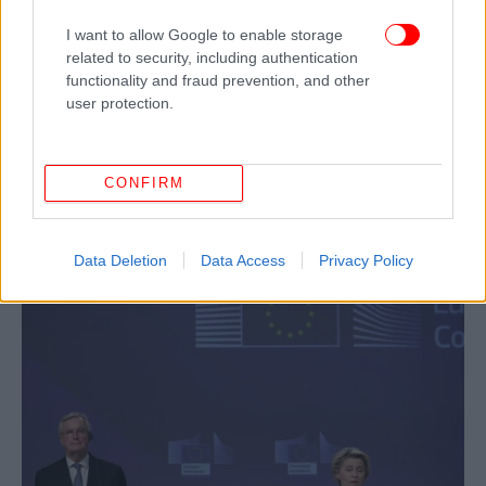
καταλήξει σε συμφωνία είναι ένα σημαντικό βήμα
προόδου για τη δημιουργία στενής σχέσης μεταξύ
I want to allow Google to enable storage
της ΕΕ και του Ηνωμένου Βασιλείου, σημείωσε ο
related to security, including authentication
πρόεδρος του Ευρωπαϊκού Συμβουλίου, και
functionality and fraud prevention, and other
συμπλήρωσε:
user protection.
«Ευχαριστούμε την πρόεδρο της Επιτροπής
CONFIRM
Ούρσουλα φον ντερ Λάιεν και τον επικεφαλής
διαπραγματευτή Μισέλ Μπαρνιέ για τις ακούραστες
προσπάθειές τους».
Data Deletion
Data Access
Privacy Policy