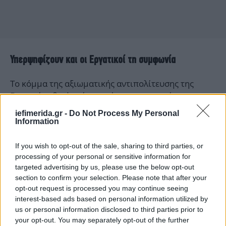
Υπερψηφίζουν και οι Εργατικοί τη συμφωνία
Το κόμμα της αξιωματικής αντιπολίτευσης της
Βρετανίας θα ψηφίσει υπέρ της συμφωνίας στην
οποία κατέληξαν σήμερα η κυβέρνηση του Μπόρις
iefimerida.gr -
Do Not Process My Personal
Τζόνσον με τις Βρυξέλλες για τις εμπορικές σχέσεις
Information
του Ηνωμένου Βασιλείου και της Ευρωπαϊκής
Ένωσης στην μετά Brexit εποχή, ανακοίνωσε ο
If you wish to opt-out of the sale, sharing to third parties, or
αρχηγός των Εργατικών, Κιρ Στάρμερ.
processing of your personal or sensitive information for
targeted advertising by us, please use the below opt-out
section to confirm your selection. Please note that after your
"Όταν αυτή η συμφωνία έρθει στο βρετανικό
opt-out request is processed you may continue seeing
Κοινοβούλιο, οι Εργατικοί θα την αποδεχθούν και
interest-based ads based on personal information utilized by
θα την υπερψηφίσουν", δήλωσε ο Στάρμερ.
us or personal information disclosed to third parties prior to
your opt-out. You may separately opt-out of the further