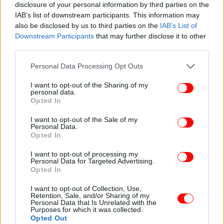
disclosure of your personal information by third parties on the
Δείτε τις δηλώσεις της Ούρσουλα φον ντερ Λάιεν και
IAB’s list of downstream participants. This information may
του Μισέλ Μπαρνιέ
also be disclosed by us to third parties on the
IAB’s List of
Downstream Participants
that may further disclose it to other
Για «δίκαιη και ισορροπημένη» συμφωνία έκανε
third parties.
λόγο η πρόεδρος της Κομισιόν. «Αξίζει να
Please note that this website/app uses one or more Google
παλέψουμε γι' αυτήν τη συμφωνία. Έχουμε τώρα
Personal Data Processing Opt Outs
services and may gather and store information including but
μια δίκαιη και ισορροπημένη συμφωνία με το
not limited to your visit or usage behaviour. You may click to
I want to opt-out of the Sharing of my
Ηνωμένο Βασίλειο. Θα προστατεύσει τα
personal data.
grant or deny consent to Google and its third-party tags to
Opted In
συμφέροντά μας στην ΕΕ, θα διασφαλίσει θεμιτό
use your data for below specified purposes in below Google
ανταγωνισμό και θα παρέχει προβλεψιμότητα για
consent section.
I want to opt-out of the Sale of my
τις αλιευτικές μας κοινότητες. Η Ευρώπη προχωρά
Personal Data.
Opted In
τώρα», σημείωσε η Ούρσουλα φον ντερ Λάιεν.
I want to opt-out of processing my
Personal Data for Targeted Advertising.
Opted In
I want to opt-out of Collection, Use,
Retention, Sale, and/or Sharing of my
Personal Data that Is Unrelated with the
Purposes for which it was collected.
Opted Out