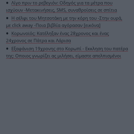
Λίγο πριν το ρεβεγιόν: Οδηγός για τα μέτρα που
ισχύουν -Μετακινήσεις, SMS, συναθροίσεις σε σπίτια
Η σέλφι του Μητσοτάκη με την κόρη του -Στην ουρά,
με click away -Ποια βιβλία αγόρασαν [εικόνα]
Κορωνοϊός: Κατέληξαν ένας 28χρονος και ένας
24χρονος σε Πάτρα και Λάρισα
Εξαφάνιση 19χρονης στο Κορωπί - Εκκληση του πατέρα
της: Οποιος γνωρίζει ας μιλήσει, είμαστε απελπισμένοι