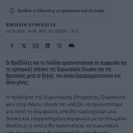
iBOOKS
ΖΩΔΙΑ
Πρόσθεσε το iefimerida.gr ως προτιμώμενη πηγή στη Google
OSCARS
THE OCEAN
MEDIA
ELAMEFORA
NEWSROOM IEFIMERIDA.GR
24/12/2020 16:50 UPD: 24/12/2020 19:51
NEWSLETTER
Οι Βρυξέλλες και το Λονδίνο οριστικοποίησαν τη συμφωνία για
τις εμπορικές σχέσεις της Ευρωπαϊκής Ενωσης και της
Βρετανίας μετά το
Brexit
, την οποία διαπραγματεύονταν επί
δέκα μήνες.
Η πρόεδρος της Ευρωπαϊκής Επιτροπής, Ούρσουλα
φον ντερ Λάιεν, τόνισε ότι «αξίζει να αγωνιστούμε
για αυτή τη συμφωνία, επειδή τώρα έχουμε μια
δίκαιη και ισορροπημένη συμφωνία με το Ηνωμένο
Βασίλειο, η οποία θα προστατεύει τα ευρωπαϊκά
μας συμφέροντα, θα διασφαλίζει τον θεμιτό