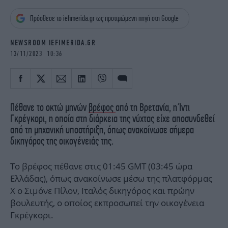
iBOOKS
ΖΩΔΙΑ
Πρόσθεσε το iefimerida.gr ως προτιμώμενη πηγή στη Google
OSCARS
THE OCEAN
MEDIA
ELAMEFORA
NEWSROOM IEFIMERIDA.GR
13/11/2023 10:36
NEWSLETTER
Πέθανε το οκτώ μηνών
βρέφος
από τη Βρετανία, η Ίντι
Γκρέγκορι, η οποία στη διάρκεια της νύχτας είχε αποσυνδεθεί
από τη μηχανική υποστήριξη, όπως ανακοίνωσε σήμερα
δικηγόρος της οικογένειάς της.
Το βρέφος πέθανε στις 01:45 GMT (03:45 ώρα
Ελλάδας), όπως ανακοίνωσε μέσω της πλατφόρμας
Χ ο Σιμόνε Πίλον, Ιταλός δικηγόρος και πρώην
βουλευτής, ο οποίος εκπροσωπεί την οικογένεια
Γκρέγκορι.