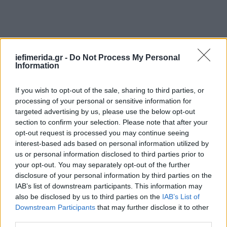
iefimerida.gr -
Do Not Process My Personal
Information
If you wish to opt-out of the sale, sharing to third parties, or
processing of your personal or sensitive information for
targeted advertising by us, please use the below opt-out
Το βρέφος μεταφέρθηκε το Σάββατο από
section to confirm your selection. Please note that after your
νοσοκομείο του Νότιγχαμ στην κεντρική Αγγλία σε
opt-out request is processed you may continue seeing
ένα κέντρο περίθαλψης όπου αποσυνδέθηκε από τα
interest-based ads based on personal information utilized by
μηχανήματα.
us or personal information disclosed to third parties prior to
your opt-out. You may separately opt-out of the further
disclosure of your personal information by third parties on the
Την περασμένη εβδομάδα η ιταλική κυβέρνηση
IAB’s list of downstream participants. This information may
χορήγησε στην μικρή την ιταλική υπηκοότητα σε
also be disclosed by us to third parties on the
IAB’s List of
μια απέλπιδα προσπάθεια να μην αποσυνδεθεί από
Downstream Participants
that may further disclose it to other
τα μηχανήματα και να της επιτραπεί να μεταφερθεί
third parties.
στην Ιταλία.