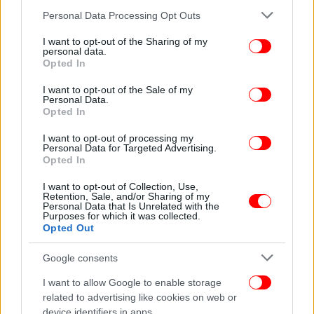
Please note that this website/app uses one or more Google
Personal Data Processing Opt Outs
services and may gather and store information including but
Το Σάββατο (12/11) αναφέρθηκε στην υπόθεση ο
not limited to your visit or usage behaviour. You may click to
I want to opt-out of the Sharing of my
πάπας Φραγκίσκος λέγοντας ότι προσεύχεται για το
personal data.
grant or deny consent to Google and its third-party tags to
Opted In
παιδί, την οικογένειά του και για όλα τα παιδιά που
use your data for below specified purposes in below Google
υποφέρουν από τον πόλεμο και τις ασθένειες.
consent section.
I want to opt-out of the Sale of my
Personal Data.
Opted In
Πηγή: ΑΠΕ-ΜΠΕ
I want to opt-out of processing my
Personal Data for Targeted Advertising.
Opted In
ΟΛΕΣ ΟΙ ΕΙΔΗΣΕΙΣ
ΣΥΡΙΖΑ: Ο Τσακαλώτος έφυγε, η Αχτσιόγλου μένει με το
I want to opt-out of Collection, Use,
Retention, Sale, and/or Sharing of my
ένα πόδι εκτός -Το παρασκήνιο
Personal Data that Is Unrelated with the
Purposes for which it was collected.
Θάνατος 17χρονου -Τον πυροβόλησε εν ψυχρώ λέει ο
Opted Out
αδελφός του θύματος, «εκπυρσοκρότησε το όπλο»
υποστηρίζει ο αστυνομικός
Google consents
Νέο έκτακτο δελτίο επιδείνωσης καιρού σήμερα με
I want to allow Google to enable storage
καταιγίδες και χαλάζι -Θα επηρεαστεί και η Αττική
related to advertising like cookies on web or
device identifiers in apps.