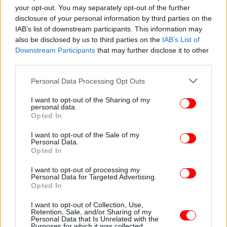
your opt-out. You may separately opt-out of the further
βαριά ήττα από τους Εργατικούς στις εκλογές του
disclosure of your personal information by third parties on the
Ιουλίου 2024.
IAB’s list of downstream participants. This information may
also be disclosed by us to third parties on the
IAB’s List of
Έκτοτε, οι Τόρηδες αντιμετωπίζουν κύμα
Downstream Participants
that may further disclose it to other
third parties.
αποχωρήσεων, με αρκετούς βουλευτές και
προβεβλημένα στελέχη να στρέφονται προς το
Please note that this website/app uses one or more Google
Personal Data Processing Opt Outs
Reform UK του Φάρατζ, εντείνοντας την εσωτερική
services and may gather and store information including but
πίεση και την αβεβαιότητα για το μέλλον της
not limited to your visit or usage behaviour. You may click to
I want to opt-out of the Sharing of my
personal data.
παράταξης.
grant or deny consent to Google and its third-party tags to
Opted In
use your data for below specified purposes in below Google
consent section.
I want to opt-out of the Sale of my
Personal Data.
Opted In
I want to opt-out of processing my
Personal Data for Targeted Advertising.
Opted In
I want to opt-out of Collection, Use,
Retention, Sale, and/or Sharing of my
Personal Data that Is Unrelated with the
Purposes for which it was collected.