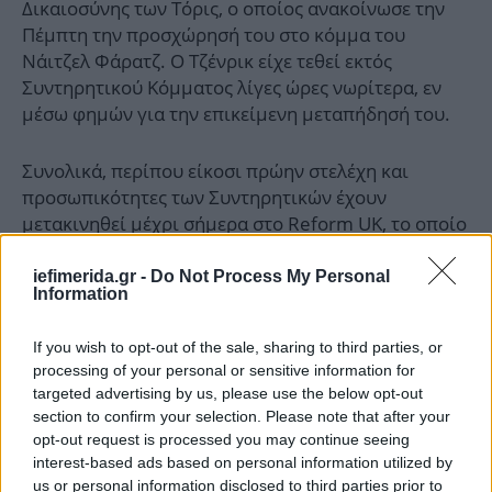
Δικαιοσύνης των Τόρις, ο οποίος ανακοίνωσε την
Πέμπτη την προσχώρησή του στο κόμμα του
Νάιτζελ Φάρατζ. Ο Τζένρικ είχε τεθεί εκτός
Συντηρητικού Κόμματος λίγες ώρες νωρίτερα, εν
μέσω φημών για την επικείμενη μεταπήδησή του.
Συνολικά, περίπου είκοσι πρώην στελέχη και
προσωπικότητες των Συντηρητικών έχουν
μετακινηθεί μέχρι σήμερα στο Reform UK, το οποίο
–σύμφωνα με δημοσκοπήσεις– εμφανίζεται να
κυριαρχεί στις προθέσεις ψήφου ενόψει των
iefimerida.gr -
Do Not Process My Personal
Information
επόμενων βουλευτικών εκλογών, που αναμένονται
το 2029.
If you wish to opt-out of the sale, sharing to third parties, or
processing of your personal or sensitive information for
Βαριά ήττα και εσωστρέφεια στους Συντηρητικούς
targeted advertising by us, please use the below opt-out
section to confirm your selection. Please note that after your
Οι εξελίξεις αυτές καταγράφονται σε μια περίοδο
opt-out request is processed you may continue seeing
βαθιάς κρίσης για τους Συντηρητικούς, οι οποίοι,
interest-based ads based on personal information utilized by
us or personal information disclosed to third parties prior to
ύστερα από 14 χρόνια στην εξουσία, υπέστησαν