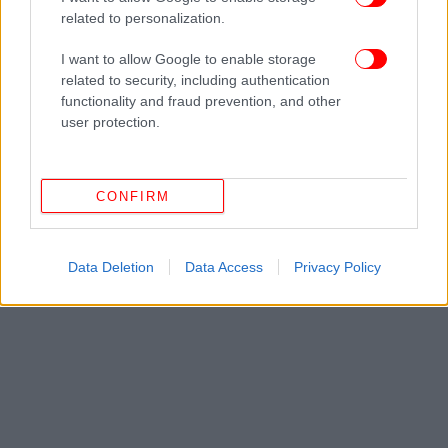
ΟΛΕΣ ΟΙ ΕΙΔΗΣΕΙΣ
related to personalization.
«Ήταν σαν σεισμός»: 39 νεκροί από τη φονική
I want to allow Google to enable storage
σύγκρουση τρένων στην Ισπανία -Συγκλονίζουν οι
related to security, including authentication
μαρτυρίες
functionality and fraud prevention, and other
Αιτωλοακαρνανία: Η μοιραία συνάντηση του 44χρονου
user protection.
με το θύμα στο καφενείο -Το τηλεφώνημα στον δράστη
πριν το φονικό
Εκτακτη σύνοδος της ΕΕ μετά τις απειλές Τραμπ -Με το
CONFIRM
εμπορικό μπαζούκα ετοιμάζεται να απαντήσει στους
δασμούς
Data Deletion
Data Access
Privacy Policy