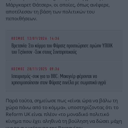
Μάργκαρετ Θάτσερ», οι οποίες, όπως ανέφερε,
αποτέλεσαν τη βάση των πολιτικών του
πεποιθήσεων.
ΚΟΣΜΟΣ
12/01/2026 14:36
Βρετανία: Στο κόμμα του Φάρατζ προσχώρησε πρώην ΥΠΟΙΚ
του Τζόνσον -Σοκ στους Συντηρητικούς
ΚΟΣΜΟΣ
28/11/2025 09:36
Ισχυρισμός-σοκ για το BBC: Μακιγιέρ φέρονται να
χρησιμοποίησαν στον Φάρατζ πινέλα με σωματικά υγρά
Παρά ταύτα, σημείωσε πως «είναι ώρα να βάλω τη
χώρα πάνω από το κόμμα», υποστηρίζοντας ότι το
Reform UK είναι πλέον «το μοναδικό πολιτικό
κίνημα που έχει αληθινά τη βούληση να δώσει μάχη
για τα συμφέροντα της Βρετανίας».