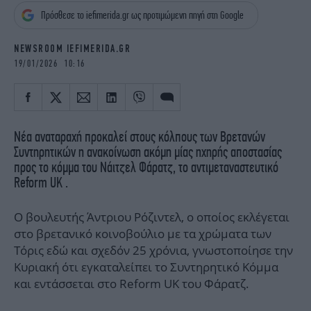
iBOOKS
ΖΩΔΙΑ
Πρόσθεσε το iefimerida.gr ως προτιμώμενη πηγή στη Google
OSCARS
THE OCEAN
MEDIA
ELAMEFORA
NEWSROOM IEFIMERIDA.GR
19/01/2026 10:16
NEWSLETTER
Νέα αναταραχή προκαλεί στους κόλπους των Βρετανών
Συντηρητικών η ανακοίνωση ακόμη μίας ηχηρής αποστασίας
προς το κόμμα του Νάιτζελ Φάρατζ, το αντιμεταναστευτικό
Reform UK .
Ο βουλευτής Άντριου Ρόζιντελ, ο οποίος εκλέγεται
στο βρετανικό κοινοβούλιο με τα χρώματα των
Τόρις εδώ και σχεδόν 25 χρόνια, γνωστοποίησε την
Κυριακή ότι εγκαταλείπει το Συντηρητικό Κόμμα
και εντάσσεται στο Reform UK του Φάρατζ.