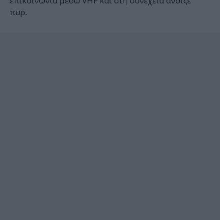
επικοινωνία μέσω VHF και στη συνέχεια άνοιξε
πυρ.