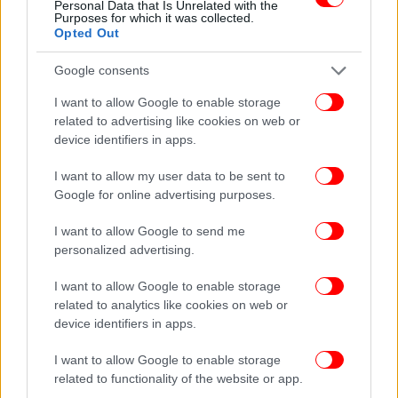
Personal Data that Is Unrelated with the
Προτεραιότητά μας παραμένει η ασφάλεια και η
Purposes for which it was collected.
ευημερία του πληρώματος, ενώ συνεργαζόμαστε με
Opted Out
όλους τους αρμόδιους φορείς για να
Google consents
διασφαλίσουμε τη συνεχιζόμενη προστασία τους
και την άμεση επίλυση της κατάστασης.
I want to allow Google to enable storage
related to advertising like cookies on web or
Το Epaminondas (IMO: 9153862) είναι πλοίο
device identifiers in apps.
μεταφοράς εμπορευματοκιβωτίων χωρητικότητας
I want to allow my user data to be sent to
94.769 dwt, κατασκευής 1998, με σημαία Λιβερίας.
Google for online advertising purposes.
Θα δοθούν περαιτέρω πληροφορίες όταν
I want to allow Google to send me
προκύψουν σημαντικές εξελίξεις».
personalized advertising.
I want to allow Google to enable storage
related to analytics like cookies on web or
device identifiers in apps.
I want to allow Google to enable storage
related to functionality of the website or app.