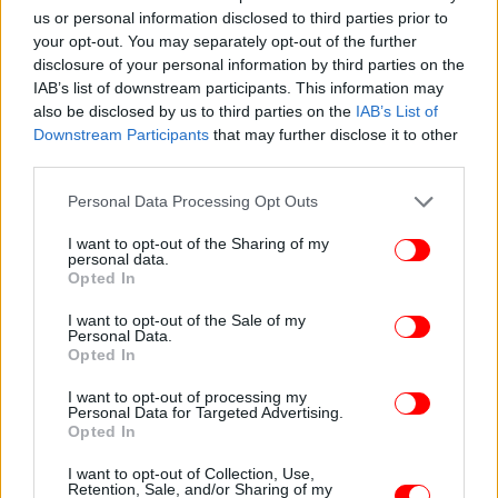
us or personal information disclosed to third parties prior to
your opt-out. You may separately opt-out of the further
disclosure of your personal information by third parties on the
IAB’s list of downstream participants. This information may
also be disclosed by us to third parties on the
IAB’s List of
Downstream Participants
that may further disclose it to other
third parties.
Please note that this website/app uses one or more Google
Personal Data Processing Opt Outs
services and may gather and store information including but
not limited to your visit or usage behaviour. You may click to
I want to opt-out of the Sharing of my
Όλα τα μέλη του πληρώματος είναι ασφαλή και
personal data.
grant or deny consent to Google and its third-party tags to
Opted In
έχουν καταμετρηθεί, ενώ δεν έχουν αναφερθεί
use your data for below specified purposes in below Google
τραυματισμοί ή περιστατικά ρύπανσης. Το
consent section.
I want to opt-out of the Sale of my
Personal Data.
Epaminondas έχει έκτοτε καταληφθεί από ιρανικές
Opted In
δυνάμεις.
I want to opt-out of processing my
Personal Data for Targeted Advertising.
Η Technomar Shipping Inc. παραμένει σε στενή
Opted In
επικοινωνία με τις αρμόδιες αρχές στην περιοχή.
I want to opt-out of Collection, Use,
Retention, Sale, and/or Sharing of my