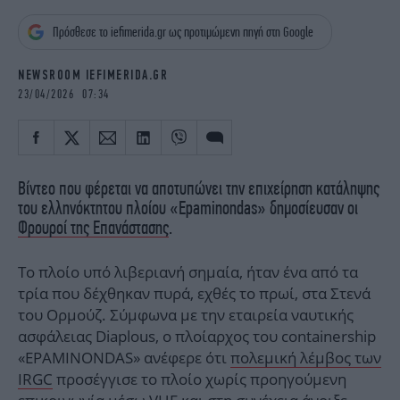
iBOOKS
ΖΩΔΙΑ
Πρόσθεσε το iefimerida.gr ως προτιμώμενη πηγή στη Google
OSCARS
THE OCEAN
MEDIA
ELAMEFORA
NEWSROOM IEFIMERIDA.GR
23/04/2026 07:34
NEWSLETTER
Βίντεο που φέρεται να αποτυπώνει την επιχείρηση κατάληψης
του ελληνόκτητου πλοίου «Epaminondas» δημοσίευσαν οι
Φρουροί της Επανάστασης
.
Το πλοίο υπό λιβεριανή σημαία, ήταν ένα από τα
τρία που δέχθηκαν πυρά, εχθές το πρωί, στα Στενά
του Ορμούζ. Σύμφωνα με την εταιρεία ναυτικής
ασφάλειας Diaplous, ο πλοίαρχος του containership
«EPAMINONDAS» ανέφερε ότι
πολεμική λέμβος των
IRGC
προσέγγισε το πλοίο χωρίς προηγούμενη