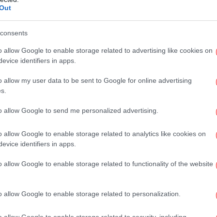
ιφερόταν σαν κλόουν και ασχολιόταν μόνο
Out
να με την ίδια, «ήξερε ακριβώς ποιες
«οι κοπέλες από τη Βραζιλία και τις χώρες
consents
Νί
νταν να είναι οι κυριότεροι στόχοι».
Σ
o allow Google to enable storage related to advertising like cookies on
evice identifiers in apps.
 τέλος του ταξιδιού ο Μπρουνέλ της
α Υόρκη «για να συμμετάσχω σε επιδείξεις»
o allow my user data to be sent to Google for online advertising
«Έπρεπε να επικοινωνήσουμε με τη μητέρα
s.
to allow Google to send me personalized advertising.
o allow Google to enable storage related to analytics like cookies on
evice identifiers in apps.
δη
o allow Google to enable storage related to functionality of the website
o allow Google to enable storage related to personalization.
Ο Τ
ικ
o allow Google to enable storage related to security, including