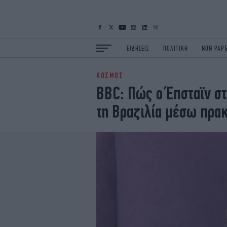
ΕΙΔΗΣΕΙΣ
ΠΟΛΙΤΙΚΗ
NON PAP
ΚΟΣΜΟΣ
ΕΙΔΗΣΕΙΣ
Π
BBC: Πώς ο Έπσταϊν σ
ΟΙΚΟΝΟΜΙΑ
Κ
τη Βραζιλία μέσω πρα
ΖΩΗ
Σ
ΠΟΛΗ
S
ΤΕΧΝΟΛΟΓΙΑ
Υ
EURO
G
iOPINIONS
i
OSCARS
T
NEWSLETTER