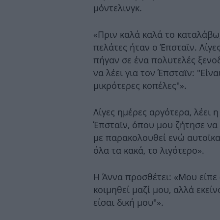
μόντελινγκ.
«Πριν καλά καλά το καταλάβω,
πελάτες ήταν ο Έπσταϊν. Λίγε
πήγαν σε ένα πολυτελές ξενοδ
να λέει για τον Έπσταϊν: "Είν
μικρότερες κοπέλες"».
Λίγες ημέρες αργότερα, λέει η
Έπσταϊν, όπου μου ζήτησε να
με παρακολουθεί ενώ αυτοϊκα
όλα τα κακά, το λιγότερο».
Η Άννα προσθέτει: «Μου είπε 
κοιμηθεί μαζί μου, αλλά εκεί
είσαι δική μου"».