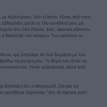
-Σ
 με πωλούσαν», λέει η Άννα. «Ένας από τους
ς εβδομάδες μετά τα 18α γενέθλιά μου, με
πι
οχείο στο Σάο Πάολο. Εκεί, άκουσα κάποιον
αι ο βασιλιάς του κόσμου. Του αρέσουν οι
Στα
 Άννα, «με έστειλαν σε ένα δωμάτιο με τον
 βγάλω τα ρούχα μου. Το θέμα του ήταν να
νοποιούνταν. Ήταν αηδιαστικό, αλλά από
«
απ
(ο Έπσταϊν) ότι ο Μπρουνέλ ζήτησε να
νος αρνήθηκε λέγοντας: "Δεν σε άφησα γιατί