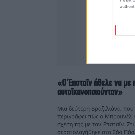
authenti
«Ο Έπσταϊν ήθελε να με
αυτοϊκανοποιούνταν»
Μια δεύτερη Βραζιλιάνα, που
περιγράφει πώς ο Μπρουνέλ κ
σχέση της με τον Έπσταϊν. Στι
στρατολογήθηκε στο Σάο Πάολ