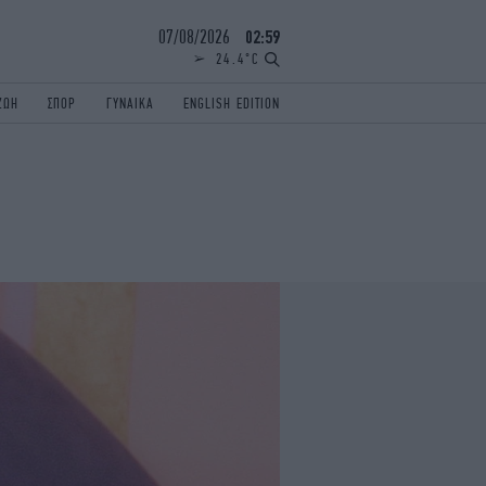
07/08/2026
03:00
24.4°C
ΖΩΗ
ΣΠΟΡ
ΓΥΝΑΙΚΑ
ENGLISH EDITION
ΕΛΛΑΔΑ
ΠΑΝΕΛΛΗΝΙΕΣ
ENGLISH EDITION
TRAVEL
ΟΛΥΜΠΙΑΚΟΙ ΑΓΩΝΕΣ
iAUTOKINITO
ΖΩΔΙΑ
ELAMEFORA