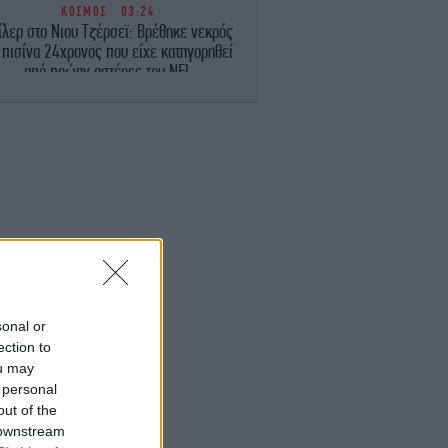
ΚΟΣΜΟΣ
03:24
ίλερ στο Νιου Τζέρσεϊ: Βρέθηκε νεκρός
 πισίνα 24χρονος που είχε κατηγορηθεί
από πρώην αστέρες του NFL
ΚΟΣΜΟΣ
02:49
ουδική Αραβία, Τουρκία και Πακιστάν θα
πογράψουν σήμερα αμυντική συμφωνία
ΚΟΣΜΟΣ
02:25
πίθεση Χούθι στη Σαουδική Αραβία: 11
αχοι τραυματίες, ανάμεσά τους παιδί 4
ετών
ΚΟΣΜΟΣ
02:01
sonal or
υναγερμός στη Σαουδική Αραβία: Φόβοι
ection to
για επιθέσεις από φιλοϊρανικές
ou may
οργανώσεις
 personal
out of the
ΕΛΛΑΔΑ
01:50
 downstream
βαρό τροχαίο στο Καρπενήσι: 30χρονος