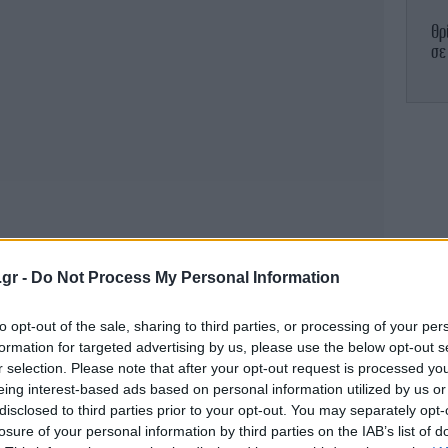
Θρ
σε
Σα
υ
Ε
άμ
.gr -
Do Not Process My Personal Information
to opt-out of the sale, sharing to third parties, or processing of your per
Σ
formation for targeted advertising by us, please use the below opt-out s
r selection. Please note that after your opt-out request is processed y
eing interest-based ads based on personal information utilized by us or
disclosed to third parties prior to your opt-out. You may separately opt-
losure of your personal information by third parties on the IAB’s list of
Σο