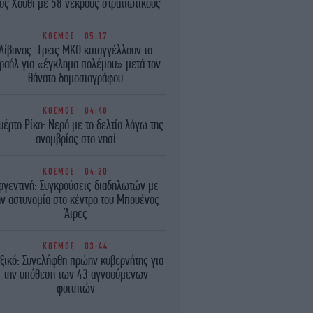
υς Χούθι με 58 νεκρούς στρατιωτικούς
ΚΟΣΜΟΣ
05:17
Λίβανος: Τρεις ΜΚΟ καταγγέλλουν το
ραήλ για «έγκλημα πολέμου» μετά τον
θάνατο δημοσιογράφου
ΚΟΣΜΟΣ
04:48
υέρτο Ρίκο: Νερό με το δελτίο λόγω της
ανομβρίας στο νησί
ΚΟΣΜΟΣ
04:20
ργεντινή: Συγκρούσεις διαδηλωτών με
ην αστυνομία στο κέντρο του Μπουένος
Άιρες
ΚΟΣΜΟΣ
03:44
ξικό: Συνελήφθη πρώην κυβερνήτης για
την υπόθεση των 43 αγνοούμενων
φοιτητών