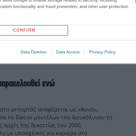
cation functionality and fraud prevention, and other user protection.
τ
CONFIRM
Data Deletion
Data Access
Privacy Policy
Η Τ
έδ
 παρακολουθεί ενώ
 στο ρεπορτάζ αναφέρεται ως «Άννα»,
αι το δίκτυο μοντέλων του διευκόλυναν τη
ς αρχές της δεκαετίας του 2000,
ο με υποσχέσεις για καριέρα στο