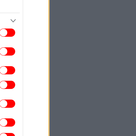
του
ΣΠΟΡ
00:20
κησε και ετοιμάζεται για... ΟΦΗ η ΤΣΣΚΑ
όφιας - Προβάδισμα για την Μπεσίκτας
απέναντι στην Χράντετς Κράλοβε
ΣΠΟΡ
00:03
Λίσι: «Μας άξιζε κάτι καλύτερο, θα
παλέψουμε για την πρόκριση μέσα στο
Βέλγιο» [βίντεο]
ΚΟΣΜΟΣ
23:58
Οργή της Μόσχας για την απόφαση της
Γαλλίας να απελάσει τη Ρωσίδα
μοσιογράφο Ξένια Φεντόροβα -Μπαρό:
Είναι πράκτορας επιρροής
ΚΟΣΜΟΣ
23:56
ραμπ επαίνεσε τον Χέγσκεθ: Είμαι πολύ
ανοποιημένος με τη δουλειά του -Έβαλε