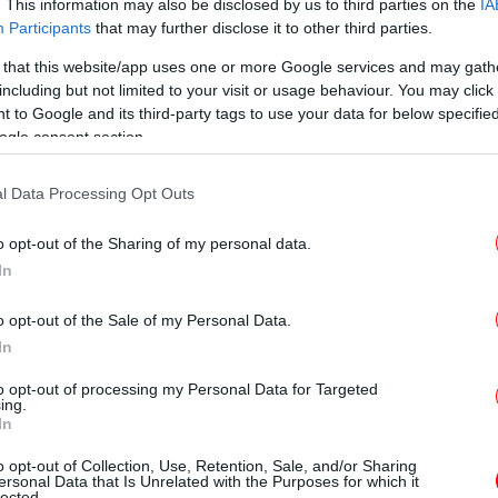
. This information may also be disclosed by us to third parties on the
IA
Participants
that may further disclose it to other third parties.
 στο BBC θυμάται χαρακτηριστικά: «Αν είχα
 that this website/app uses one or more Google services and may gath
 είχα πάει στη Νέα Υόρκη, τι θα μπορούσε
including but not limited to your visit or usage behaviour. You may click 
Ρό
 to Google and its third-party tags to use your data for below specifi
, σε ηλικία 16 ετών, έκανε τα πρώτα της
-Έσ
ogle consent section.
ινγκ στη βραζιλιάνικη επαρχία.
l Data Processing Opt Outs
ικογένειά της για να πείσει τη μητέρα της
Χω
ι σε διαγωνισμό στο Εκουαδόρ. «Φαινόταν
o opt-out of the Sharing of my personal data.
τέρα της, Μπάρμπαρα, «αλλά τους είπα: "Όχι.
In
νο παιδιά, ανήλικα. Δυστυχώς βρήκαν την
o opt-out of the Sale of my Personal Data.
ίδεψε, αλλά η μητέρα της απαγόρευσε κάθε
In
τυο του Μπρουνέλ. «Ήταν πραγματικά μια
to opt-out of processing my Personal Data for Targeted
ing.
In
οία αναφέρεται ως «Λόρα», ανέφερε: «Ήταν
Τρο
o opt-out of Collection, Use, Retention, Sale, and/or Sharing
ν και πάντα κυκλοφορούσε γύρω από τις
ersonal Data that Is Unrelated with the Purposes for which it
χ
lected.