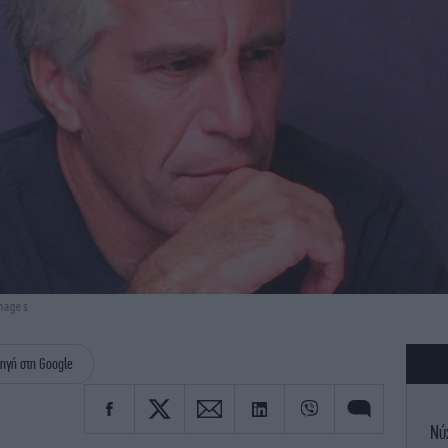
Images
ηγή στη Google
Νύ