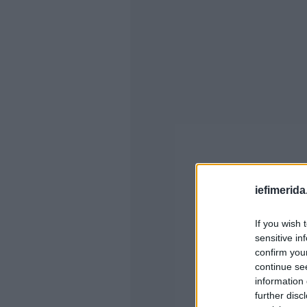
iefimerida
If you wish 
sensitive in
confirm you
continue se
information 
further disc