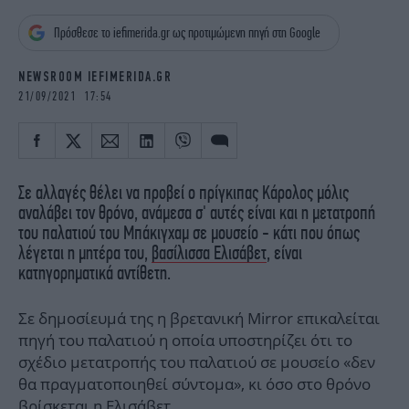
iBOOKS
ΖΩΔΙΑ
Πρόσθεσε το iefimerida.gr ως προτιμώμενη πηγή στη Google
OSCARS
THE OCEAN
MEDIA
ELAMEFORA
NEWSROOM IEFIMERIDA.GR
21/09/2021 17:54
NEWSLETTER
Σε αλλαγές θέλει να προβεί ο πρίγκιπας Κάρολος μόλις
αναλάβει τον θρόνο, ανάμεσα σ' αυτές είναι και η μετατροπή
του παλατιού του Μπάκιγχαμ σε μουσείο - κάτι που όπως
λέγεται η μητέρα του,
βασίλισσα Ελισάβετ
, είναι
κατηγορηματικά αντίθετη.
Σε δημοσίευμά της η βρετανική Mirror επικαλείται
πηγή του παλατιού η οποία υποστηρίζει ότι το
σχέδιο μετατροπής του παλατιού σε μουσείο «δεν
θα πραγματοποιηθεί σύντομα», κι όσο στο θρόνο
βρίσκεται η Ελισάβετ.