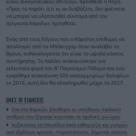
είδος οικογενειακού σπιτιού», πρόσθεσε η πηγή.
«Προς το παρόν, ό,τι κι αν διαβάζετε, δεν φαίνεται
να μπορεί να υλοποιηθεί σύντομα από τον
πρίγκιπα Κάρολο», πρόσθεσε.
Ένας από τους λόγους που ο Κάρολος επιθυμεί να
απαλλαγεί από το Μπάκιγχαμ όταν αναλάβει το
θρόνο, πιθανολογείται ότι είναι το υψηλό κόστος
συντήρησης. Το παλάτι ανακαινίστηκε για
τελευταία φορά τον Β' Παγκόσμιο Πόλεμο και ενώ
εγκρίθηκε ανακαίνιση 500 εκατομμυρίων δολαρίων
το 2016, αυτή δεν θα ολοκληρωθεί μέχρι το 2027.
ΟΛΕΣ ΟΙ ΕΙΔΗΣΕΙΣ
Σοκ στη Βάρκιζα: Ελεύθεροι οι υπεύθυνοι παιδικού
σταθμού που ξέχασαν κοριτσάκι σε σχολικό, για ώρες
Αυξάνονται τα επεισόδια κατά καθηγητών και γιατρών
από έξαλλους αρνητές -Απροστάτευτοι, δέχονται απειλές