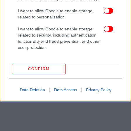
Ακολουθήστε το
στο Google News
και μάθετε
I want to allow Google to enable storage
πρώτοι όλες τις ειδήσεις
related to personalization.
Δείτε όλες τις τελευταίες
Ειδήσεις
από την Ελλάδα και τον Κόσμο,
I want to allow Google to enable storage
στο
related to security, including authentication
functionality and fraud prevention, and other
user protection.
ΔΙΑΒΑΣΤΕ ΠΕΡΙΣΣΟΤΕΡΑ
ΕΜΦΎΛΙΟΣ
ΠΡΊΓΚΙΠΑΣ ΚΆΡΟΛΟΣ
ΒΑΣΙΛΙΚΉ
ΟΙΚΟΓΈΝΕΙΑ
ΒΑΣΊΛΙΣΣΑ ΕΛΙΣΆΒΕΤ
CONFIRM
Data Deletion
Data Access
Privacy Policy