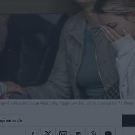
τερινό κέντρο στη Βόρεια Μακεδονία, περιμένουν έξω από το νοσοκομείο / AP Photo
ηγή στη Google