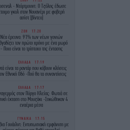
ΣΠΟΡ
17:22
ρσεναλ - Ντόρτμουντ: Ο Τζόλης έδωσε
έτοιμο γκολ στον Νουανέρι με φοβερή
ασίστ [βίντεο]
ΖΩΗ
17:20
Νέα έρευνα: 91% των νέων γονιών
βγαδίζει τον πρώτο χρόνο με ένα μωρό
- Ποιο είναι το τρίπτυχο της έντασης
ΕΛΛΑΔΑ
17:19
τά είναι τα ραντάρ που κόβουν κλήσεις
την Εθνική Οδό -Πού θα τα συναντήσεις
ΕΛΛΑΔΑ
17:17
ναγερμός στον Πύργο Ηλείας: Φωτιά σε
σική έκταση στο Μουζάκι -Σηκώθηκαν 4
εναέρια μέσα
ΓΥΝΑΙΚΑ
17:15
βια Γουάιλντ: Εντυπωσιακή εμφάνιση με