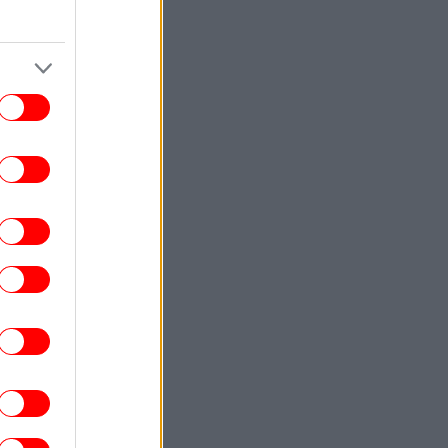
ωτιά στο Κορωπί -Στην μάχη ισχυρές
ροσβεστικές δυνάμεις, σηκώθηκαν έξι
εναέρια μέσα, ήχησε το 112
ΕΛΛΑΔΑ
16:02
ρος: Πυρκαγιά στη Γιαννούλη Σουφλίου -
Κινητοποιήθηκαν εναέρια μέσα
ΚΟΣΜΟΣ
16:00
λβανία: Μαίνεται η μεγάλη φωτιά στα
Τίρανα -Έφτασε κοντά σε σπίτια,
εκκενώθηκαν χωριά, βίντεο
ΣΠΟΡ
15:54
σεναλ-Μπορούσια Ντόρτμουντ: Βασικοί
ο Χρήστος Τζόλης και ο Κωνσταντίνος
Καρέτσας
ΓΥΝΑΙΚΑ
15:44
Η Αντιγόνη Κουλουκάκου φόρεσε το
κομμάτι που αντικαθιστά τη ζακέτα το