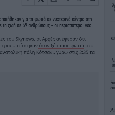
Ά
ποιήθηκαν για τη φωτιά σε νυχτερινό κέντρο στη
ε τη ζωή σε 59 ανθρώπους - οι περισσότεροι νέοι.
κα
 του Skynews, οι Αρχές ανέφεραν ότι
α τραυματίστηκαν
όταν ξέσπασε φωτιά
στο
 ανατολική πόλη Κότσανι, γύρω στις 2:35 τα
Αυ
σ
Συ
δα
Ολί