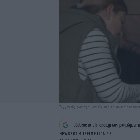
Συγγενείς των τραυματιών από τη φωτιά στο νυχ
Πρόσθεσε το iefimerida.gr ως προτιμώμενη π
NEWSROOM IEFIMERIDA.GR