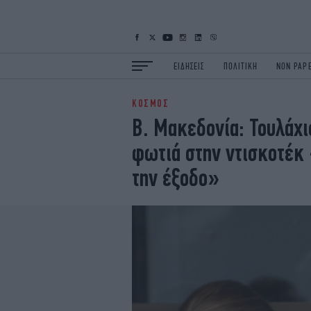
ΕΙΔΗΣΕΙΣ
ΠΟΛΙΤΙΚΗ
NON PAP
ΚΟΣΜΟΣ
ΕΙΔΗΣΕΙΣ
Π
Β. Μακεδονία: Τουλάχι
ΟΙΚΟΝΟΜΙΑ
Κ
φωτιά στην ντισκοτέκ 
ΖΩΗ
Σ
ΠΟΛΗ
S
την έξοδο»
ΤΕΧΝΟΛΟΓΙΑ
Υ
EURO
G
iOPINIONS
i
OSCARS
T
NEWSLETTER