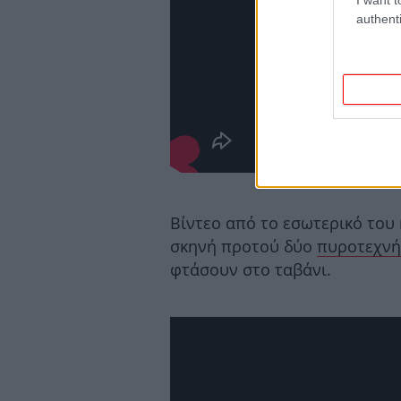
authenti
Βίντεο από το εσωτερικό του 
σκηνή προτού δύο
πυροτεχνή
φτάσουν στο ταβάνι.