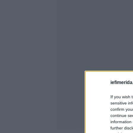
iefimerida
If you wish 
sensitive in
confirm you
continue se
information 
further disc