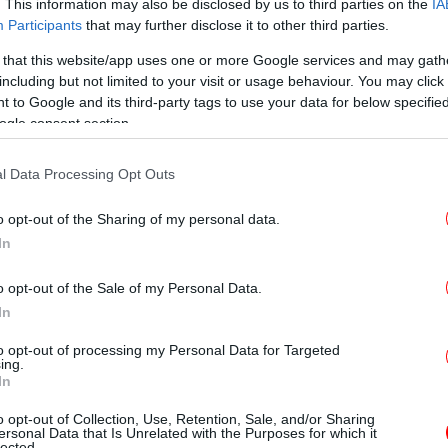
. This information may also be disclosed by us to third parties on the
IA
Participants
that may further disclose it to other third parties.
α προκάλεσαν τη φωτιά στο
 that this website/app uses one or more Google services and may gath
κ
including but not limited to your visit or usage behaviour. You may click 
 to Google and its third-party tags to use your data for below specifi
ogle consent section.
οπ συγκρότημα DNK έπαιζε ζωντανά, σπίθες
ς οροφής, οδηγώντας εκατοντάδες
πλ
l Data Processing Opt Outs
 τη μοναδική έξοδο του μικρού χώρου.
o opt-out of the Sharing of my personal data.
In
Τ
αφ
o opt-out of the Sale of my Personal Data.
In
to opt-out of processing my Personal Data for Targeted
ing.
In
o opt-out of Collection, Use, Retention, Sale, and/or Sharing
ersonal Data that Is Unrelated with the Purposes for which it
lected.