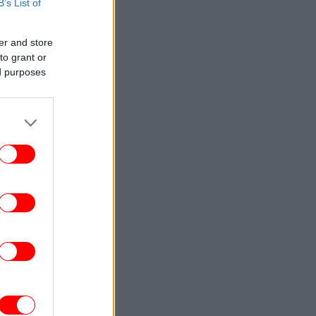
B’s List of
ΚΟΣΜΟΣ
16:39
Συρία και Ρωσία υπέγραψαν μνημόνιο
er and store
ατανόησης για το μέλλον των ρωσικών
to grant or
βάσεων
ed purposes
ΣΠΟΡ
16:39
Άρσεναλ - Ντόρτμουντ: Ο Καρέτσας
ήγωσε τον Τζόλη με γκολάρα για το 0-2
[βίντεο]
ΓΥΝΑΙΚΑ
16:29
ο παράξενο αντικείμενο που πρέπει να
ήσετε στην κατάψυξη πριν τις διακοπές
-Και ο λόγος είναι σημαντικός
ΑΥΤΟΚΙΝΗΤΟ
16:24
Ένα MINI diesel ξεπέρασε τα 1 εκατ.
xιλιόμετρα
ΕΛΛΑΔΑ
16:16