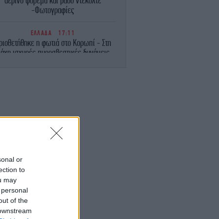
αέρινο φόρεμα και βαθύ ντεκολτέ
-Φωτογραφίες
ΕΛΛΑΔΑ
17:11
ριοθετήθηκε η φωτιά στο Κορωπί - Στη
άχη ισχυρές πυροσβεστικές δυνάμεις
ΚΟΣΜΟΣ
17:09
Ο Ζελένσκι προειδοποιεί: Μέχρι και
0.000 Βορειοκορεάτες θα πολεμήσουν
στο πλευρό του Πούτιν
ΕΛΛΑΔΑ
16:58
Έρευνα διέταξε εισαγγελέας για το
κόπτερο που «πάρκαρε» στο Σαρακήνικο
για να κάνουν μπάνιο οι επιβάτες του
sonal or
ection to
ou may
ΖΩΗ
16:50
υ χρωστάς έναν Αύγουστο»: Η τεχνητή
 personal
ημοσύνη πίσω από το viral τραγούδι του
out of the
καλοκαιριού
 downstream