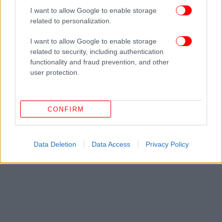
ήταν η ίδια και, φυσικά, ότι το ένα οδήγησε στο
I want to allow Google to enable storage
άλλο», κατέληξε ο Φίνκελ.
related to personalization.
ΟΛΕΣ ΟΙ ΕΙΔΗΣΕΙΣ
I want to allow Google to enable storage
related to security, including authentication
Μητσοτάκης για μεταναστευτικό και Γερμανία: Οχι σε
functionality and fraud prevention, and other
μονομερή κατάργηση της Σένγκεν -Δεν θα πετάξουν το
user protection.
μπαλάκι στις χώρες εισόδου
Ερχεται η «Boris»: Κακοκαιρία τύπου «Π» από την
Παρασκευή με βροχές και καταιγίδες -Σε ποιες περιοχές
CONFIRM
Σε μπελάδες ο Τραμπ λέει το Time με ένα τρομερό
εξώφυλλο -«Πώς η Κάμαλα τον έβγαλε εκτός κούρσας»
Data Deletion
Data Access
Privacy Policy