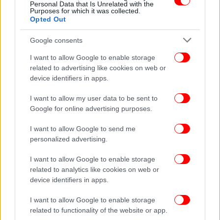
Personal Data that Is Unrelated with the
πρόσθεσε ο Φίνκελ. Ο Βαβυλώνιος γραφέας
Purposes for which it was collected.
χαρτογράφησε, επίσης, αυτό που πίστευε πως
Opted Out
υπήρχε έξω από τον κόσμο του,
Google consents
συμπεριλαμβανομένων μυθικών πλασμάτων και
εδαφών, καθώς και μια αναφορά σε μια γνωστή
I want to allow Google to enable storage
σήμερα ιστορία - ουσιαστικά τη βαβυλωνιακή
related to advertising like cookies on web or
εκδοχή της βιβλικής ιστορίας της Κιβωτού του
device identifiers in apps.
Νώε.
I want to allow my user data to be sent to
Google for online advertising purposes.
Οι αρχαίοι Βαβυλώνιοι πίστευαν ότι τα
απομεινάρια της γιγάντιας κιβωτού που
I want to allow Google to send me
κατασκεύασε το 1800 π.Χ. η δική τους εκδοχή του
personalized advertising.
Νώε, ονόματι Ουτναπιστίμ, κατόπιν εντολής του
I want to allow Google to enable storage
Θεού, βρίσκονταν πέρα από τον πικρό ποταμό στην
related to analytics like cookies on web or
πίσω πλευρά ενός βουνού - το ίδιο βουνό στο
device identifiers in apps.
οποίο συνετρίβη η Κιβωτός του Νώε, σύμφωνα με
τη Βίβλο. «Αυτό είναι κάτι αρκετά ενδιαφέρον για
I want to allow Google to enable storage
να το σκεφτεί κανείς, επειδή δείχνει ότι η ιστορία
related to functionality of the website or app.