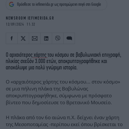
iBOOKS
ΖΩΔΙΑ
Πρόσθεσε το iefimerida.gr ως προτιμώμενη πηγή στη Google
OSCARS
THE OCEAN
NEWSROOM IEFIMERIDA.GR
MEDIA
ELAMEFORA
12/09/2024 11:32
NEWSLETTER
Ο αρχαιότερος
χάρτης
του κόσμου σε βαβυλωνιακή επιγραφή,
ηλικίας σχεδόν 3.000 ετών, αποκρυπτογραφήθηκε και
αποκάλυψε μια πολύ γνώριμη ιστορία.
Ο «αρχαιότερος χάρτης του κόσμου... στον κόσμο»
σε μια πήλινη πλάκα της Βαβυλώνας
αποκρυπτογραφήθηκε, σύμφωνα με πρόσφατο
βίντεο που δημοσίευσε το Βρετανικό Μουσείο.
Η πλάκα από τον 6ο αιώνα π.Χ. δείχνει έναν χάρτη
της Μεσοποταμίας -περίπου εκεί όπου βρίσκεται το