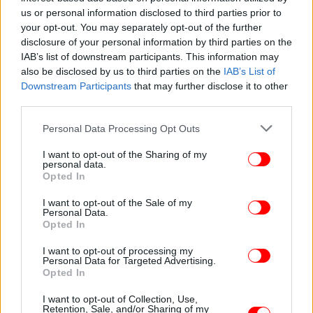
us or personal information disclosed to third parties prior to
your opt-out. You may separately opt-out of the further
disclosure of your personal information by third parties on the
IAB’s list of downstream participants. This information may
also be disclosed by us to third parties on the
IAB’s List of
Downstream Participants
that may further disclose it to other
third parties.
Please note that this website/app uses one or more Google
Personal Data Processing Opt Outs
services and may gather and store information including but
not limited to your visit or usage behaviour. You may click to
I want to opt-out of the Sharing of my
personal data.
grant or deny consent to Google and its third-party tags to
Opted In
use your data for below specified purposes in below Google
consent section.
I want to opt-out of the Sale of my
Personal Data.
Opted In
Η ιστορία της Κιβωτού του Νώε
I want to opt-out of processing my
Personal Data for Targeted Advertising.
«Όταν πρόκειται να λειτουργήσουμε πέρα από τα
Opted In
όρια του γνωστού κόσμου στον κόσμο της
I want to opt-out of Collection, Use,
φαντασίας, η επιγραφή αυτή είναι απαραίτητη»,
Retention, Sale, and/or Sharing of my