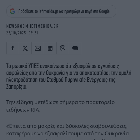
iBOOKS
ΖΩΔΙΑ
Πρόσθεσε το iefimerida.gr ως προτιμώμενη πηγή στη Google
OSCARS
THE OCEAN
MEDIA
ELAMEFORA
NEWSROOM IEFIMERIDA.GR
22/10/2025 09:21
NEWSLETTER
Το ρωσικό ΥΠΕΞ ανακοίνωσε ότι εξασφάλισε εγγυήσεις
ασφαλείας από την Ουκρανία για να αποκαταστήσει την ομαλή
ηλεκτροδότηση του Σταθμού Πυρηνικής Ενέργειας της
Ζαπορίζια.
Την είδηση μετέδωσε σήμερα το πρακτορείο
ειδήσεων RIA.
«Έπειτα από μακρές και δύσκολες διαβουλεύσεις,
καταφέραμε να εξασφαλίσουμε από την Ουκρανία