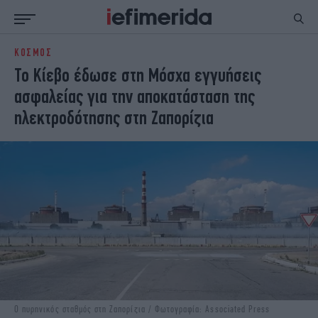
ΚΟΣΜΟΣ
ΕΙΔΗΣΕΙΣ
ΠΟΛΙΤΙΚΗ
Το Κίεβο έδωσε στη Μόσχα εγγυήσεις
NON PAPER
ΕΛΛΑΔΑ
ασφαλείας για την αποκατάσταση της
ΟΙΚΟΝΟΜΙΑ
ΚΟΣΜΟΣ
ηλεκτροδότησης στη Ζαπορίζια
ΠΟΛΙΤΙΣΜΟΣ
ΠΑΝΕΛΛΗΝΙΕΣ
ΖΩΗ
ΣΠΟΡ
ΓΥΝΑΙΚΑ
ENGLISH EDITION
ΠΟΛΗ
STORIES
ΕΚΛΟΓΕΣ
TRAVEL
ΤΕΧΝΟΛΟΓΙΑ
ΥΓΕΙΑ
DESIGN
ΟΛΥΜΠΙΑΚΟΙ ΑΓΩΝΕΣ
EURO
GREEN
PODCAST
iAUTOKINITO
iOPINIONS
iGASTRONOMIE
Ο πυρηνικός σταθμός στη Ζαπορίζια / Φωτογραφία: Associated Press