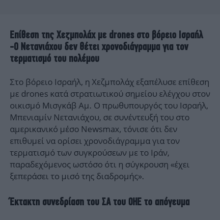
Επίθεση της Χεζμπολάχ με drones στο βόρειο Ισραήλ
-Ο Νετανιάχου δεν θέτει χρονοδιάγραμμα για τον
τερματισμό του πολέμου
Στο βόρειο Ισραήλ, η Χεζμπολάχ εξαπέλυσε επίθεση
με drones κατά στρατιωτικού σημείου ελέγχου στον
οικισμό Μισγκάβ Αμ. Ο πρωθυπουργός του Ισραήλ,
Μπενιαμίν Νετανιάχου, σε συνέντευξή του στο
αμερικανικό μέσο Newsmax, τόνισε ότι δεν
επιθυμεί να ορίσει χρονοδιάγραμμα για τον
τερματισμό των συγκρούσεων με το Ιράν,
παραδεχόμενος ωστόσο ότι η σύγκρουση «έχει
ξεπεράσει το μισό της διαδρομής».
Έκτακτη συνεδρίαση του ΣΑ του ΟΗΕ το απόγευμα