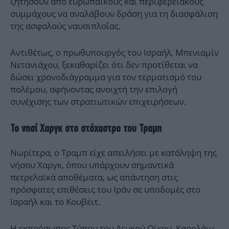
ζητήσουν από ευρωπαϊκούς και περιφερειακούς
συμμάχους να αναλάβουν δράση για τη διασφάλιση
της ασφαλούς ναυσιπλοΐας.
Αντιθέτως, ο πρωθυπουργός του Ισραήλ, Μπενιαμίν
Νετανιάχου, ξεκαθαρίζει ότι δεν προτίθεται να
δώσει χρονοδιάγραμμα για τον τερματισμό του
πολέμου, αφήνοντας ανοιχτή την επιλογή
συνέχισης των στρατιωτικών επιχειρήσεων.
Το νησί Χαργκ στο στόχαστρο του Τραμπ
Νωρίτερα, ο Τραμπ είχε απειλήσει με κατάληψη της
νήσου Χαργκ, όπου υπάρχουν σημαντικά
πετρελαϊκά αποθέματα, ως απάντηση στις
πρόσφατες επιθέσεις του Ιράν σε υποδομές στο
Ισραήλ και το Κουβέιτ.
Η εκπρόσωπος Τύπου του Λευκού Οίκου, Καρολάιν