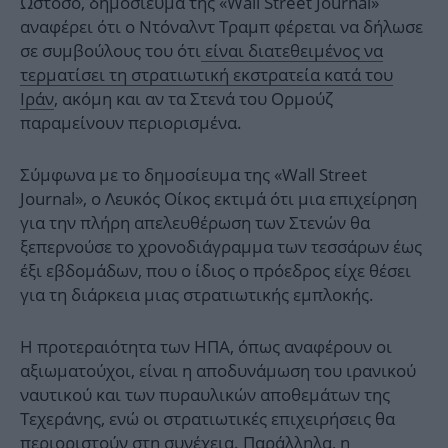
Ωστόσο, δημοσίευμα της «Wall Street Journal»
αναφέρει ότι ο Ντόναλντ Τραμπ φέρεται να δήλωσε
σε συμβούλους του ότι
είναι διατεθειμένος να
τερματίσει τη στρατιωτική εκστρατεία κατά του
Ιράν
, ακόμη και αν τα Στενά του Ορμούζ
παραμείνουν περιορισμένα.
Σύμφωνα με το δημοσίευμα της «Wall Street
Journal», ο Λευκός Οίκος εκτιμά ότι μια επιχείρηση
για την πλήρη απελευθέρωση των Στενών θα
ξεπερνούσε το χρονοδιάγραμμα των τεσσάρων έως
έξι εβδομάδων, που ο ίδιος ο πρόεδρος είχε θέσει
για τη διάρκεια μιας στρατιωτικής εμπλοκής.
Η προτεραιότητα των ΗΠΑ, όπως αναφέρουν οι
αξιωματούχοι, είναι η αποδυνάμωση του ιρανικού
ναυτικού και των πυραυλικών αποθεμάτων της
Τεχεράνης, ενώ οι στρατιωτικές επιχειρήσεις θα
περιοριστούν στη συνέχεια. Παράλληλα, η