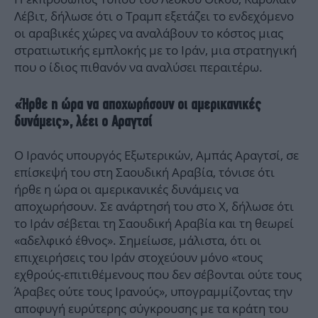
Λέβιτ, δήλωσε ότι ο Τραμπ εξετάζει το ενδεχόμενο
οι αραβικές χώρες να αναλάβουν το κόστος μιας
στρατιωτικής εμπλοκής με το Ιράν, μια στρατηγική
που ο ίδιος πιθανόν να αναλύσει περαιτέρω.
«Ήρθε η ώρα να αποχωρήσουν οι αμερικανικές
δυνάμεις», λέει ο Αραγτσί
Ο Ιρανός υπουργός Εξωτερικών, Αμπάς Αραγτσί, σε
επίσκεψή του στη Σαουδική Αραβία, τόνισε ότι
ήρθε η ώρα οι αμερικανικές δυνάμεις να
αποχωρήσουν. Σε ανάρτησή του στο X, δήλωσε ότι
το Ιράν σέβεται τη Σαουδική Αραβία και τη θεωρεί
«αδελφικό έθνος». Σημείωσε, μάλιστα, ότι οι
επιχειρήσεις του Ιράν στοχεύουν μόνο «τους
εχθρούς-επιτιθέμενους που δεν σέβονται ούτε τους
Άραβες ούτε τους Ιρανούς», υπογραμμίζοντας την
αποφυγή ευρύτερης σύγκρουσης με τα κράτη του