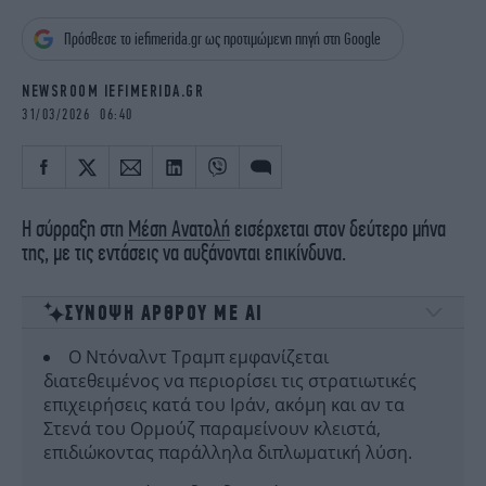
iBOOKS
ΖΩΔΙΑ
Πρόσθεσε το iefimerida.gr ως προτιμώμενη πηγή στη Google
OSCARS
THE OCEAN
MEDIA
ELAMEFORA
NEWSROOM IEFIMERIDA.GR
31/03/2026 06:40
NEWSLETTER
Η σύρραξη στη
Μέση Ανατολή
εισέρχεται στον δεύτερο μήνα
της, με τις εντάσεις να αυξάνονται επικίνδυνα.
ΣΥΝΟΨΗ ΑΡΘΡΟΥ ΜΕ ΑΙ
Ο Ντόναλντ Τραμπ εμφανίζεται
διατεθειμένος να περιορίσει τις στρατιωτικές
επιχειρήσεις κατά του Ιράν, ακόμη και αν τα
Στενά του Ορμούζ παραμείνουν κλειστά,
επιδιώκοντας παράλληλα διπλωματική λύση.