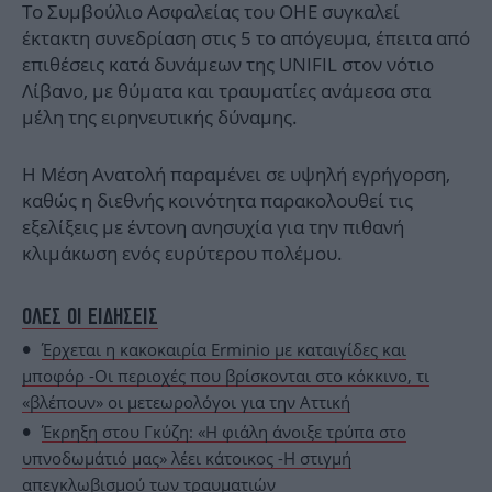
Το Συμβούλιο Ασφαλείας του ΟΗΕ συγκαλεί
έκτακτη συνεδρίαση στις 5 το απόγευμα, έπειτα από
επιθέσεις κατά δυνάμεων της UNIFIL στον νότιο
Λίβανο, με θύματα και τραυματίες ανάμεσα στα
μέλη της ειρηνευτικής δύναμης.
Η Μέση Ανατολή παραμένει σε υψηλή εγρήγορση,
καθώς η διεθνής κοινότητα παρακολουθεί τις
εξελίξεις με έντονη ανησυχία για την πιθανή
κλιμάκωση ενός ευρύτερου πολέμου.
ΟΛΕΣ ΟΙ ΕΙΔΗΣΕΙΣ
Έρχεται η κακοκαιρία Erminio με καταιγίδες και
μποφόρ -Οι περιοχές που βρίσκονται στο κόκκινο, τι
«βλέπουν» οι μετεωρολόγοι για την Αττική
Έκρηξη στου Γκύζη: «Η φιάλη άνοιξε τρύπα στο
υπνοδωμάτιό μας» λέει κάτοικος -Η στιγμή
απεγκλωβισμού των τραυματιών