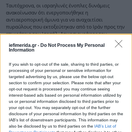
Ταυτόχρονα, οι ισραηλινές ένοπλες δυνάμεις
ανακοίνωσαν ότι ενεργοποιήθηκε η
αντιαεροπορική άμυνα για να αναχαιτίσει
πυραύλους που εκτοξεύτηκαν από το Ιράν προς την
επικράτεια του Ισραήλ. Δημοσιογράφος του
Γαλλικού Πρακτορείου κατέγραψε τουλάχιστον
iefimerida.gr -
Do Not Process My Personal
δέκα εκρήξεις στους ουρανούς της Ιερουσαλήμ
Information
νωρίς το πρωί.
If you wish to opt-out of the sale, sharing to third parties, or
Σε ανακοίνωσή τους μέσω Telegram, οι ισραηλινές
processing of your personal or sensitive information for
ένοπλες δυνάμεις ανέφεραν: «Εντοπίστηκαν
targeted advertising by us, please use the below opt-out
section to confirm your selection. Please note that after your
πύραυλοι που εκτοξεύτηκαν από το Ιράν προς την
opt-out request is processed you may continue seeing
επικράτεια του κράτους του Ισραήλ. Τα συστήματα
interest-based ads based on personal information utilized by
αντιαεροπορικής άμυνας επιχειρούν για την
us or personal information disclosed to third parties prior to
αναχαίτιση της απειλής». Ο συναγερμός, σύμφωνα
your opt-out. You may separately opt-out of the further
με την ίδια ανακοίνωση, αρθεί περίπου 15 λεπτά
disclosure of your personal information by third parties on the
αργότερα.
IAB’s list of downstream participants. This information may
also be disclosed by us to third parties on the
IAB’s List of