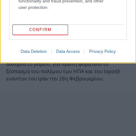
functionality and fraud prevention, and other
user protection.
Η τιμή του βαρελιού του Μπρεντ Βόρειας
Θάλασσας αυξανόταν κατά 2,05% στα 109,59
δολάρια περί τις 03:40 (ώρα Ελλάδας), ενώ αυτή του
CONFIRM
West Texas Intermediate, αμερικανικής ποικιλίας
αναφοράς, κατά 2,96%, στα 105,93 δολάρια.
Data Deletion
Data Access
Privacy Policy
Η τιμή του WTI έκλεισε χθες πάνω από τα 100
δολάρια το βαρέλι, για πρώτη φορά από το
ξέσπασμα του πολέμου των ΗΠΑ και του Ισραήλ
εναντίον του Ιράν την 28η Φεβρουαρίου.