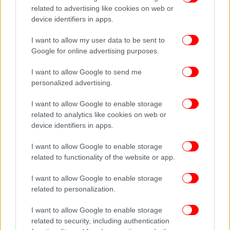
related to advertising like cookies on web or
του πετρελαίου
device identifiers in apps.
Η ένταση στην περιοχή έχει ήδη προκαλέσει
I want to allow my user data to be sent to
σημαντικές επιπτώσεις στις διεθνείς αγορές
Google for online advertising purposes.
ενέργειας, ενώ οι διαρκείς επιθέσεις αυξάνουν τον
κίνδυνο ατυχήματος ή απρόβλεπτης κλιμάκωσης.
I want to allow Google to send me
personalized advertising.
Οι διεθνείς παρατηρητές προειδοποιούν ότι η
κατάσταση παραμένει πολύ ρευστή, με στρατηγικές
I want to allow Google to enable storage
επιλογές που μπορούν να αλλάξουν την ισορροπία
related to analytics like cookies on web or
σε λίγες ώρες.
device identifiers in apps.
I want to allow Google to enable storage
Οι τιμές του πετρελαίου ανέβαιναν τις πρώτες
related to functionality of the website or app.
πρωινές ώρες, μετά την αποδοθείσα στο Ιράν
επίθεση εναντίον δεξαμενόπλοιου υπό σημαία
I want to allow Google to enable storage
Κουβέιτ σε λιμάνι στο Ντουμπάι, που προκάλεσε
related to personalization.
πυρκαγιά, χωρίς να αναφερθούν τραυματισμοί,
σύμφωνα με το επίσημο πρακτορείο ειδήσεων του
I want to allow Google to enable storage
related to security, including authentication
εμιράτου KUNA.