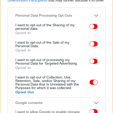
Downstream Participants
that may further disclose it to other
Από την πλευρά της, η ιρανική κρατική τηλεόραση
third parties.
και ραδιοφωνία IRIB επιβεβαίωσε την εκτόξευση
πυραύλων εναντίον του Ισραήλ. Δεν έχουν μέχρι
Please note that this website/app uses one or more Google
Personal Data Processing Opt Outs
services and may gather and store information including but
στιγμής αναφερθεί θύματα ή ζημιές.
not limited to your visit or usage behaviour. You may click to
I want to opt-out of the Sharing of my
personal data.
grant or deny consent to Google and its third-party tags to
Opted In
use your data for below specified purposes in below Google
consent section.
I want to opt-out of the Sale of my
Personal Data.
Opted In
I want to opt-out of processing my
Personal Data for Targeted Advertising.
Opted In
I want to opt-out of Collection, Use,
Retention, Sale, and/or Sharing of my
Personal Data that Is Unrelated with the
Purposes for which it was collected.
Opted Out
Google consents
Επιπτώσεις στις διεθνείς αγορές -Ανεβαίνουν οι τιμές
I want to allow Google to enable storage