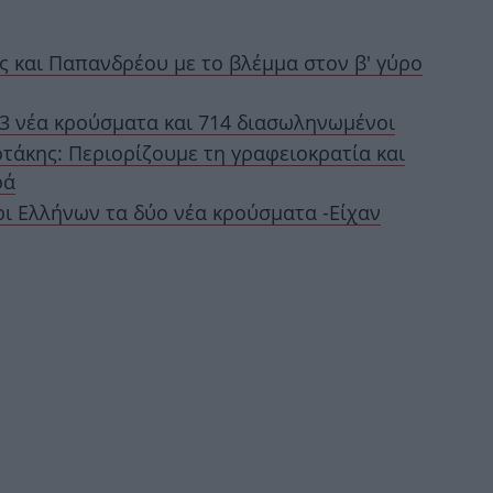
Φω
ς και Παπανδρέου με το βλέμμα στον β' γύρο
43 νέα κρούσματα και 714 διασωληνωμένοι
άκης: Περιορίζουμε τη γραφειοκρατία και
χ
ρά
ι Ελλήνων τα δύο νέα κρούσματα -Είχαν
Θ
Eι
π