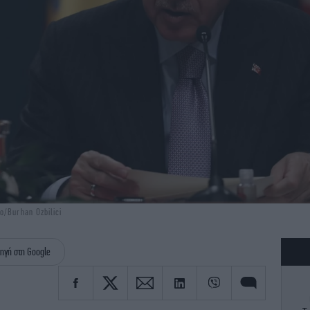
/Burhan Ozbilici
ηγή στη Google