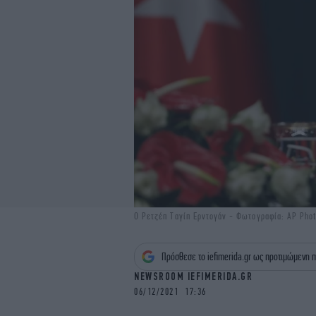
Ο Ρετζέπ Ταγίπ Ερντογάν - Φωτογραφία: AP Photo
Πρόσθεσε το iefimerida.gr ως προτιμώμενη π
NEWSROOM IEFIMERIDA.GR
06/12/2021 17:36