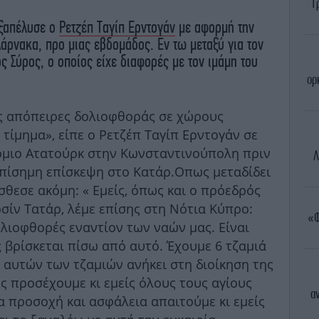
Τ
εξαπέλυσε ο
Ρετζέπ Ταγίπ Ερντογάν
με αφορμή την
άρνακα, προ μιας εβδομάδος. Εν τω μεταξύ για τον
 Σύρος, ο οποίος είχε διαφορές με τον ιμάμη του
ορ
ς απόπειρες δολιοφθοράς σε χώρους
τίμημα», είπε ο Ρετζέπ Ταγίπ Ερντογάν σε
μιο Ατατούρκ στην Κωνσταντινούπολη πριν
Λ
επίσημη επίσκεψη στο Κατάρ.Οπως μεταδίδει
όσθεσε ακόμη: « Εμείς, όπως και ο πρόεδρός
ρσίν Τατάρ, λέμε επίσης στη Νότια Κύπρο:
«Φ
λιοφθορές εναντίον των ναών μας. Είναι
 βρίσκεται πίσω από αυτό. Έχουμε 6 τζαμιά
 αυτών των τζαμιών ανήκει στη διοίκηση της
 προσέχουμε κι εμείς όλους τους αγίους
α
δια προσοχή και ασφάλεια απαιτούμε κι εμείς