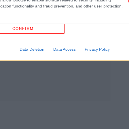
cation functionality and fraud prevention, and other user protection.
ισχ
CONFIRM
Data Deletion
Data Access
Privacy Policy
«Κ
Ρού
Ντι
Τρα
πν