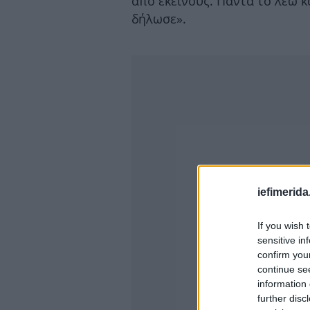
από εκείνους. Πάντα το λέω κ
δήλωσε».
iefimerida
If you wish 
sensitive in
confirm you
continue se
information 
further disc