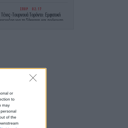
ΣΠΟΡ
02:17
Τένις-Τουρνουά Τορόντο: Εμφατική
πρεμιέρα για τη Σάκκαρη και πρόκριση
στους «32»
ΚΟΣΜΟΣ
01:38
λίζει το κόστος των «θωρηκτών Τραμπ»
-275 δισ. δολάρια για 15 πολεμικά
«τέρατα»
ΟΙΚΟΝΟΜΙΑ
01:14
ll Street: Κλείσιμο χωρίς κατεύθυνση,
ναμένοντας μια συμφωνία μεταξύ ΗΠΑ
και Ιράν
sonal or
ection to
ΣΠΟΡ
00:44
ou may
τρουπ: «Όταν ισοφαριστήκαμε αρχίσαμε
 personal
α αγχωνόμαστε και να κάνουμε λάθη»
[βίντεο]
out of the
 downstream