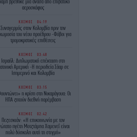
ραμπ βρέθηκε μια ανάσα από επιβατικό
αεροσκάφος
ΚΟΣΜΟΣ
04:19
Συναγερμός στην Κολομβία πριν την
κωμοσία του νέου προέδρου -Φόβοι για
τρομοκρατικές επιθέσεις
ΚΟΣΜΟΣ
03:48
Ισραήλ: Διπλωματική επέκταση στη
ατινική Αμερική -Η περιοδεία Σάαρ σε
Ισημερινό και Κολομβία
ΚΟΣΜΟΣ
03:15
ουντώνει» η κρίση στη Νικαράγουα: Οι
ΗΠΑ ζητούν διεθνή παρέμβαση
ΚΟΣΜΟΣ
02:42
Πεζεσκιάν: «Η επικοινωνία με τον
νώτατο ηγέτη Μοτζτάμπα Χαμενεΐ είναι
πολύ δύσκολη αυτή τη στιγμή»