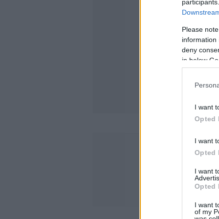
participants
Downstream 
Please note
information 
deny consent
in below Go
Persona
I want t
Opted 
I want t
Opted 
I want 
Advertis
Opted 
I want t
of my P
was col