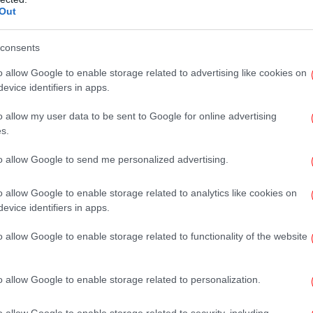
Out
χθες βράδυ το περιστατικό που έγινε στις 2
«Γ
νε
 στη Λάρνακα. Καταδικαστική απόφαση
consents
ης Ερσίν Τατάρ αλλά και ο αντιπρόεδρος του
o allow Google to enable storage related to advertising like cookies on
evice identifiers in apps.
Σά
ρόεδρος Θρησκευμάτων της Τουρκίας Αλί
o allow my user data to be sent to Google for online advertising
η απέναντι στους ναούς και τις ιερές αξίες
s.
ε.
to allow Google to send me personalized advertising.
α συνέλαβε έναν 27χρονο Σύρο, ο οποίος
o allow Google to enable storage related to analytics like cookies on
α
ε φωτιά στο τζαμί γιατί είχε διαφορές με
evice identifiers in apps.
ε, ο Σύρος έχει ψυχολογικά προβλήματα και
o allow Google to enable storage related to functionality of the website
Κ
o allow Google to enable storage related to personalization.
o allow Google to enable storage related to security, including