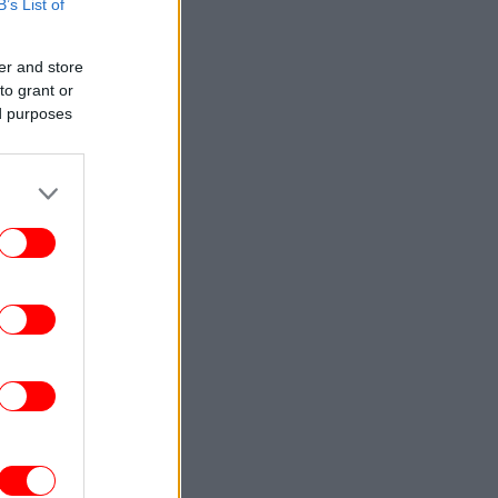
B’s List of
ΣΠΟΡ
00:23
αθμολογία UEFA: Μείωσε την απόσταση
ό Πολωνία και Τσεχία η Ελλάδα μετά την
er and store
ισοπαλία του Παναθηναϊκού
to grant or
ed purposes
ΚΟΣΜΟΣ
23:59
Το Νέο Μεξικό προσέφυγε κατά του
υπουργείου Δικαιοσύνης ζητώντας
πρόσβαση στα αρχεία Έπσταϊν
ΚΟΣΜΟΣ
23:54
 ΗΠΑ σταματούν τις εισαγωγές από τον
μεγαλύτερο παραγωγό αβοκάντο του
Μεξικού
ΚΟΣΜΟΣ
23:53
πουργός Εσωτερικών Γερμανίας: «Νέα
ίμακα απειλής το drone με τα εκρηκτικά
στη Λειψία -Πιθανό σενάριο υβριδικής
επίθεσης»