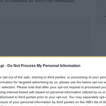
αι το ξαναλέω με αυτή την ευκαιρία»,
Ζα
Wa
.gr -
Do Not Process My Personal Information
α
to opt-out of the sale, sharing to third parties, or processing of your per
formation for targeted advertising by us, please use the below opt-out s
r selection. Please note that after your opt-out request is processed y
Νίσ
eing interest-based ads based on personal information utilized by us or
ν
disclosed to third parties prior to your opt-out. You may separately opt-
losure of your personal information by third parties on the IAB’s list of