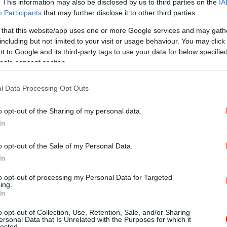
. This information may also be disclosed by us to third parties on the
IA
Participants
that may further disclose it to other third parties.
Β
απ
 that this website/app uses one or more Google services and may gath
including but not limited to your visit or usage behaviour. You may click 
 to Google and its third-party tags to use your data for below specifi
ogle consent section.
l Data Processing Opt Outs
o opt-out of the Sharing of my personal data.
Οι
In
o opt-out of the Sale of my Personal Data.
In
Υ
to opt-out of processing my Personal Data for Targeted
ing.
κλ
In
o opt-out of Collection, Use, Retention, Sale, and/or Sharing
ersonal Data that Is Unrelated with the Purposes for which it
lected.