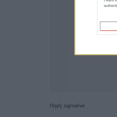
authenti
Πηγή: sigmalive