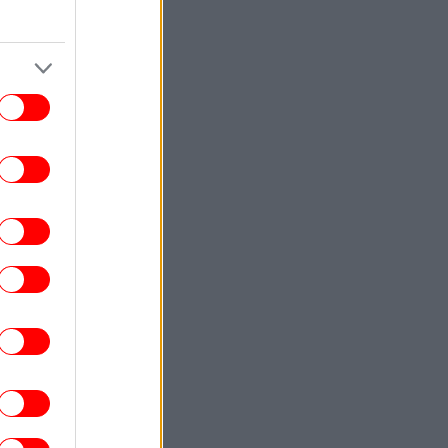
ΕΛΛΑΔΑ
23:42
ια ψυχολογικούς λόγους» κρατούσε τον
κρό πατέρα του στον καταψύκτη, λέει ο
δικηγόρος του 55χρονου στον Μυστρά
ΖΩΗ
23:42
κης Ρουβάς και Κάτια Ζυγούλη εκεί όπου
ξεκίνησαν όλα -Στιγμιότυπα από τις
διακοπές τους στην αγαπημένη τους
Ελούντα
ΚΟΣΜΟΣ
23:31
Κολομβία: Διασώθηκε ιπποποταμάκι,
πόγονος της αποικίας που άφησε πίσω
του ο Πάμπλο Εσκομπάρ
ΖΩΗ
23:30
ώστας Σόμμερ: Με βίντεο σε τρυφερές
στιγμές απάντησε η σύζυγός του στο
ερώτημα «ανησυχείς ποτέ μήπως σε
απατήσει;»