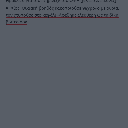
Ηράκλειο για τους «ήρωες» του ΟΦΗ [βίντεο & εικόνες]
Χίος: Οικιακή βοηθός κακοποιούσε 98χρονο με άνοια,
τον χτυπούσε στο κεφάλι -Αφέθηκε ελεύθερη ως τη δίκη,
βίντεο σοκ