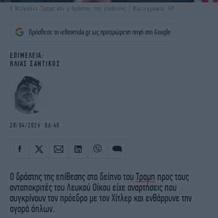
iBOOKS
ΖΩΔΙΑ
Ο Ντόναλντ Τραμπ και ο δράστης της επίθεσης / Φωτογραφία: ΑΡ
OSCARS
THE OCEAN
Πρόσθεσε το iefimerida.gr ως προτιμώμενη πηγή στη Google
MEDIA
ELAMEFORA
EΠΙΜΕΛΕΙΑ:
NEWSLETTER
ΗΛΙΑΣ ΣΑΝΤΙΚΟΣ
28/04/2026 06:40
Ο δράστης της επίθεσης στο δείπνο του
Τραμπ
προς τους
ανταποκριτές του Λευκού Οίκου είχε αναρτήσεις που
συγκρίνουν τον πρόεδρο με τον Χίτλερ και ενθάρρυνε την
αγορά όπλων.