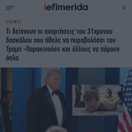
ΚΟΣΜΟΣ
ΕΙΔΗΣΕΙΣ
ΠΟΛΙΤΙΚΗ
Τι δείχνουν οι αναρτήσεις του 31χρονου
NON PAPER
ΕΛΛΑΔΑ
δασκάλου που ήθελε να πυροβολήσει τον
ΟΙΚΟΝΟΜΙΑ
ΚΟΣΜΟΣ
Τραμπ -Παρακινούσε και άλλους να πάρουν
ΠΟΛΙΤΙΣΜΟΣ
ΠΑΝΕΛΛΗΝΙΕΣ
όπλα
ΖΩΗ
ΣΠΟΡ
ΓΥΝΑΙΚΑ
ENGLISH EDITION
ΠΟΛΗ
STORIES
ΕΚΛΟΓΕΣ
TRAVEL
ΤΕΧΝΟΛΟΓΙΑ
ΥΓΕΙΑ
DESIGN
ΟΛΥΜΠΙΑΚΟΙ ΑΓΩΝΕΣ
EURO
GREEN
PODCAST
iAUTOKINITO
iOPINIONS
iGASTRONOMIE