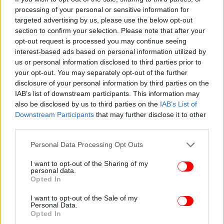
εικόνα: Ο Άλεν περιγραφόταν ως ευφυής και η
processing of your personal or sensitive information for
παρουσία του καθησυχαστική, με τους μαθητές να
targeted advertising by us, please use the below opt-out
section to confirm your selection. Please note that after your
δηλώνουν σοκαρισμένοι από τη σύλληψή του.
opt-out request is processed you may continue seeing
interest-based ads based on personal information utilized by
Κρατά το στόμα του κλειστό ο Άλεν
us or personal information disclosed to third parties prior to
your opt-out. You may separately opt-out of the further
Σύμφωνα με τα έγγραφα κατηγορίας, ο
31χρονος
disclosure of your personal information by third parties on the
επικαλέστηκε το δικαίωμά του στη σιωπή
μετά τη
IAB’s list of downstream participants. This information may
also be disclosed by us to third parties on the
IAB’s List of
σύλληψη και θα επιστρέψει στο δικαστήριο την
Downstream Participants
that may further disclose it to other
Πέμπτη για ακρόαση κράτησης.
third parties.
Please note that this website/app uses one or more Google
Personal Data Processing Opt Outs
services and may gather and store information including but
not limited to your visit or usage behaviour. You may click to
I want to opt-out of the Sharing of my
personal data.
grant or deny consent to Google and its third-party tags to
Opted In
use your data for below specified purposes in below Google
consent section.
I want to opt-out of the Sale of my
Personal Data.
Opted In