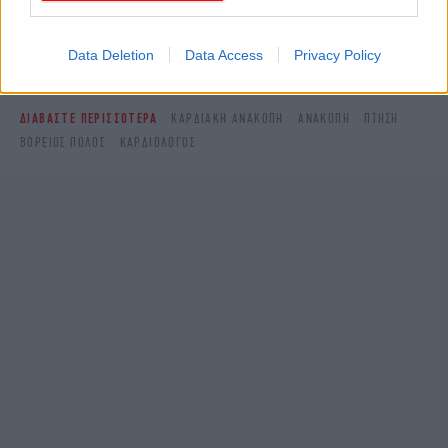
Δείτε όλες τις τελευταίες
Ειδήσεις
από την Ελλάδα και τον Κόσμο,
στο
Data Deletion
Data Access
Privacy Policy
ΔΙΑΒΑΣΤΕ ΠΕΡΙΣΣΟΤΕΡΑ
ΚΑΡΔΙΑΚΉ ΑΝΑΚΟΠΉ
ΑΝΑΚΟΠΉ
ΠΤΉΣΗ
ΒΌΡΕΙΟΣ ΠΌΛΟΣ
ΚΑΡΔΙΟΛΌΓΟΣ