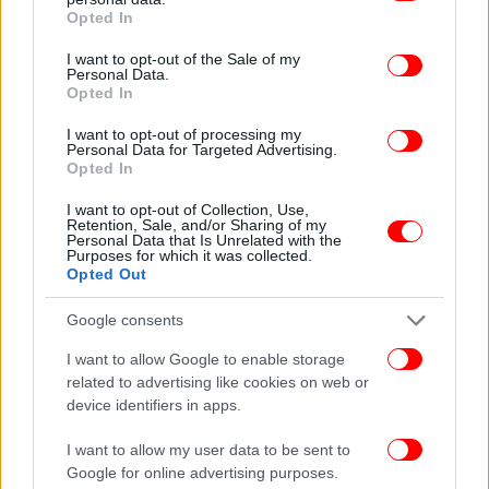
grant or deny consent to Google and its third-party tags to
Opted In
use your data for below specified purposes in below Google
consent section.
I want to opt-out of the Sale of my
ΟΛΕΣ ΟΙ ΕΙΔΗΣΕΙΣ
Personal Data.
Opted In
ΗΠΑ: Με αυτούς τους πυραύλους, αξίας 439.000
δολαρίων, καταρρίπτουν τα μυστηριώδη ιπτάμενα
I want to opt-out of processing my
αντικείμενα
Personal Data for Targeted Advertising.
Opted In
Αύριο η εξειδίκευση των μέτρων που ανακοίνωσε ο
πρωθυπουργός -Εφάπαξ μπόνους σε συνταξιούχους,
I want to opt-out of Collection, Use,
Retention, Sale, and/or Sharing of my
ρυθμίσεις δόσεων
Personal Data that Is Unrelated with the
Purposes for which it was collected.
ΗΠΑ: Στρατηγός εξηγεί γιατί τα μυστηριώδη ιπτάμενα
Opted Out
αντικείμενα ξεφυτρώνουν ξαφνικά παντού
Google consents
I want to allow Google to enable storage
related to advertising like cookies on web or
device identifiers in apps.
I want to allow my user data to be sent to
Google for online advertising purposes.