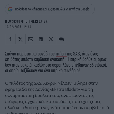
iBOOKS
ΖΩΔΙΑ
Πρόσθεσε το iefimerida.gr ως προτιμώμενη πηγή στη Google
OSCARS
THE OCEAN
MEDIA
ELAMEFORA
NEWSROOM IEFIMERIDA.GR
14/02/2023 19:46
NEWSLETTER
Σπάνιο περιστατικό συνέβη σε
πτήση
της SAS, όταν ένας
επιβάτης υπέστη καρδιακή ανακοπή. Η ιατρική βοήθεια, όμως,
δεν ήταν μακριά, καθώς στο αεροπλάνο επέβαιναν 56 ειδικοί,
οι οποίοι ταξίδευαν για ένα ιατρικό συνέδριο!
Ο πιλότος της SAS, Χένρικ Νίλσεν, μίλησε στην
εφημερίδα της Δανίας «Ekstra Bladet» για τη
συναρπαστική δουλειά του, αναφέροντας τις
διάφορες
αγχωτικές καταστάσεις
που έχει ζήσει,
αλλά και ιδιαίτερα γεγονότα που έχουν συμβεί κατά
τη διάρκεια των πτήσεων.