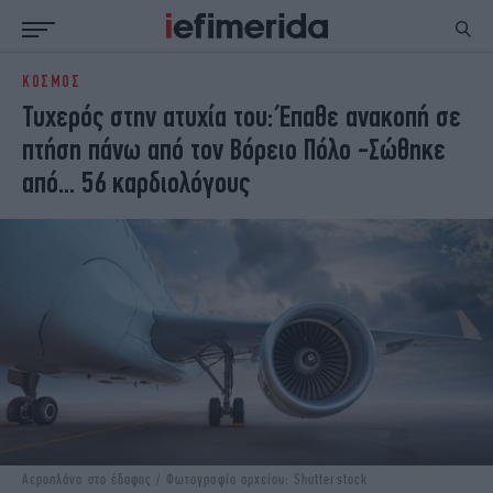
ΚΟΣΜΟΣ
ΕΙΔΗΣΕΙΣ
ΠΟΛΙΤΙΚΗ
Τυχερός στην ατυχία του: Έπαθε ανακοπή σε
NON PAPER
ΕΛΛΑΔΑ
πτήση πάνω από τον Βόρειο Πόλο -Σώθηκε
ΟΙΚΟΝΟΜΙΑ
ΚΟΣΜΟΣ
από... 56 καρδιολόγους
ΠΟΛΙΤΙΣΜΟΣ
ΠΑΝΕΛΛΗΝΙΕΣ
ΖΩΗ
ΣΠΟΡ
ΓΥΝΑΙΚΑ
ENGLISH EDITION
ΠΟΛΗ
STORIES
ΕΚΛΟΓΕΣ
TRAVEL
ΤΕΧΝΟΛΟΓΙΑ
ΥΓΕΙΑ
DESIGN
ΟΛΥΜΠΙΑΚΟΙ ΑΓΩΝΕΣ
EURO
GREEN
PODCAST
iAUTOKINITO
iOPINIONS
iGASTRONOMIE
Αεροπλάνο στο έδαφος / Φωτογραφία αρχείου: Shutterstock