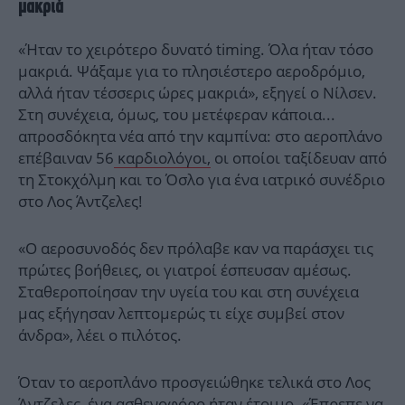
μακριά
«Ήταν το χειρότερο δυνατό timing. Όλα ήταν τόσο
μακριά. Ψάξαμε για το πλησιέστερο αεροδρόμιο,
αλλά ήταν τέσσερις ώρες μακριά», εξηγεί ο Νίλσεν.
Στη συνέχεια, όμως, του μετέφεραν κάποια...
απροσδόκητα νέα από την καμπίνα: στο αεροπλάνο
επέβαιναν 56
καρδιολόγοι,
οι οποίοι ταξίδευαν από
τη Στοκχόλμη και το Όσλο για ένα ιατρικό συνέδριο
στο Λος Άντζελες!
«Ο αεροσυνοδός δεν πρόλαβε καν να παράσχει τις
πρώτες βοήθειες, οι γιατροί έσπευσαν αμέσως.
Σταθεροποίησαν την υγεία του και στη συνέχεια
μας εξήγησαν λεπτομερώς τι είχε συμβεί στον
άνδρα», λέει ο πιλότος.
Όταν το αεροπλάνο προσγειώθηκε τελικά στο Λος
Άντζελες, ένα ασθενοφόρο ήταν έτοιμο. «Έπρεπε να