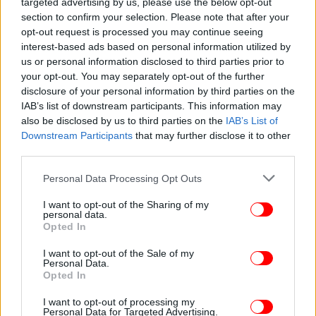
targeted advertising by us, please use the below opt-out
section to confirm your selection. Please note that after your
opt-out request is processed you may continue seeing
interest-based ads based on personal information utilized by
us or personal information disclosed to third parties prior to
your opt-out. You may separately opt-out of the further
disclosure of your personal information by third parties on the
IAB’s list of downstream participants. This information may
also be disclosed by us to third parties on the
IAB’s List of
Με καταμετρημένο το 83%, συγκεντρώνει ποσοστό
Downstream Participants
that may further disclose it to other
64,7% έναντι 35,3% της Δημοκρατικής Αντρεα
third parties.
Μόρσι, σε μια Πολιτεία όπου οι Δημοκρατικοί και η
Καμάλα Χάρις, δείχνουν πως θα επικρατήσουν με
Please note that this website/app uses one or more Google
Personal Data Processing Opt Outs
μεγάλη διαφορά.
services and may gather and store information including but
not limited to your visit or usage behaviour. You may click to
I want to opt-out of the Sharing of my
personal data.
grant or deny consent to Google and its third-party tags to
Opted In
use your data for below specified purposes in below Google
consent section.
I want to opt-out of the Sale of my
Personal Data.
Opted In
I want to opt-out of processing my
Personal Data for Targeted Advertising.