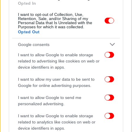
Opted In
I want to opt-out of Collection, Use,
Retention, Sale, and/or Sharing of my
Personal Data that Is Unrelated with the
Purposes for which it was collected.
Opted Out
Google consents
I want to allow Google to enable storage
related to advertising like cookies on web or
ΟΛΕΣ ΟΙ ΕΙΔΗΣΕΙΣ
device identifiers in apps.
Χάρις ή Τραμπ; Σε τεταμένο κλίμα η ιστορικής σημασίας
I want to allow my user data to be sent to
αναμέτρηση στις αμερικανικές εκλογές -Δείτε Live
Google for online advertising purposes.
Κυψέλη: Βίντεο-ντοκουμέντο από την εκτέλεση του
Τούρκου, σκληρές εικόνες -Το ελληνικό FBI ανέλαβε την
I want to allow Google to send me
υπόθεση
personalized advertising.
Ισραήλ: Ο Νετανιάχου καρατόμησε τον υπουργό
I want to allow Google to enable storage
Άμυνας Γκάλαντ -«Χάθηκε η εμπιστοσύνη» είπε, ποιον
related to analytics like cookies on web or
έβαλε στη θέση του
device identifiers in apps.