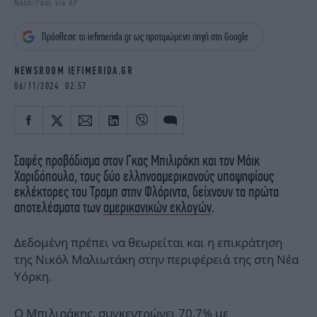
Nash/Pool via AP
iBOOKS
ΖΩΔΙΑ
OSCARS
THE OCEAN
Πρόσθεσε το iefimerida.gr ως προτιμώμενη πηγή στη Google
MEDIA
ELAMEFORA
NEWSROOM IEFIMERIDA.GR
NEWSLETTER
06/11/2024 02:57
Σαφές προβάδισμα στον Γκας Μπιλιράκη και τον Μάικ
Χαριδόπουλο, τους δύο ελληνοαμερικανούς υποψηφίους
εκλέκτορες του Τραμπ στην Φλόριντα, δείχνουν τα πρώτα
αποτελέσματα των
αμερικανικών εκλογών
.
Δεδομένη πρέπει να θεωρείται και η επικράτηση
της Νικόλ Μαλιωτάκη στην περιφέρειά της στη Νέα
Υόρκη.
Ο Μπιλιράκης, συγκεντρώνει 70,7% με