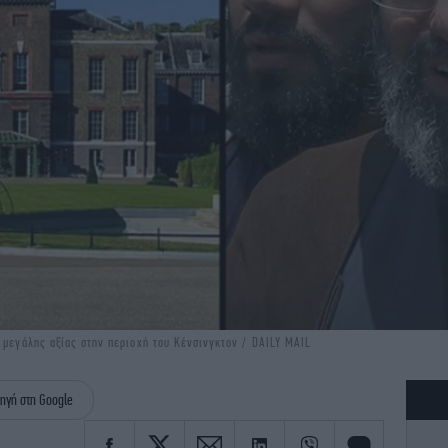
 μεγάλης αξίας στην περιοχή του Κένσινγκτον / DAILY MAIL
ηγή στη Google