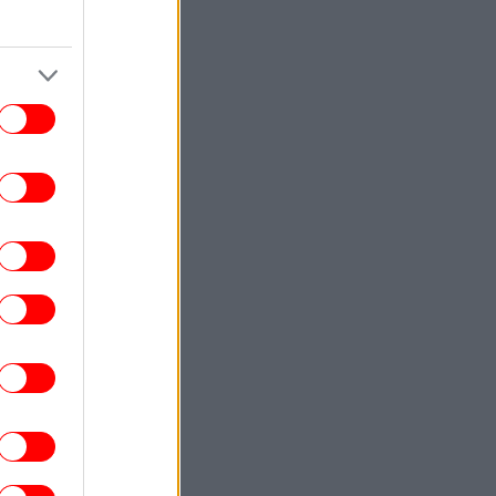
βάρος της Ρωσίας
ΚΟΣΜΟΣ
22:40
ωματούχος ΗΠΑ: Με τη συμφωνία για το
Στενό του Ορμούζ θα αρθεί ο ναυτικός
αποκλεισμός του Ιράν
ΕΛΛΑΔΑ
22:32
ρχονται ισχυρά μελτέμια και 39άρια το
ββατοκύριακο -Συναγερμός για φωτιές,
ποιες περιοχές μπαίνουν σε Red Code
ΚΟΣΜΟΣ
22:27
ρετανία: Καταδικάστηκε serial killer για
τον φόνο δύο γυναικών -Η αστυνομία
απολογήθηκε γιατί τον είχε αφήσει
ελεύθερο
ΕΛΛΑΔΑ
22:19
τιά σε ισόγειο κατάστημα στη Λεωφόρο
Αμφιθέας, στον Άλιμο -Εκκενώθηκε