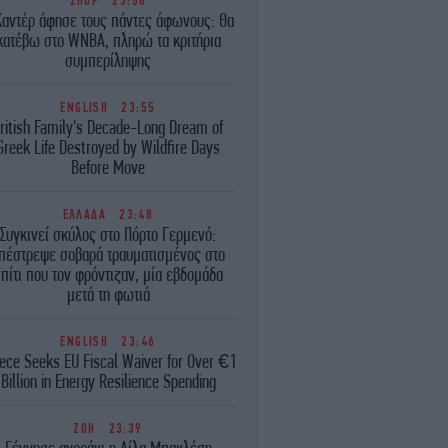
ΣΠΟΡ
23:58
Καντέρ άφησε τους πάντες άφωνους: Θα
κατέβω στο WNBA, πληρώ τα κριτήρια
συμπερίληψης
ENGLISH
23:55
ritish Family's Decade-Long Dream of
Greek Life Destroyed by Wildfire Days
Before Move
ΕΛΛΑΔΑ
23:48
Συγκινεί σκύλος στο Πόρτο Γερμενό:
πέστρεψε σοβαρά τραυματισμένος στο
πίτι που τον φρόντιζαν, μία εβδομάδα
μετά τη φωτιά
ENGLISH
23:46
ece Seeks EU Fiscal Waiver for Over €1
Billion in Energy Resilience Spending
ΖΩΗ
23:39