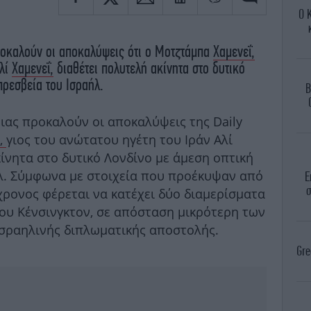
Ο 
ροκαλούν οι αποκαλύψεις ότι ο Μοτζτάμπα
Χαμενεΐ,
Αλί
Χαμενεΐ,
διαθέτει πολυτελή ακίνητα στο δυτικό
πρεσβεία του Ισραήλ.
B
ας προκαλούν οι αποκαλύψεις της Daily
,
γιος του ανώτατου ηγέτη του Ιράν Αλί
κίνητα στο δυτικό Λονδίνο με άμεση οπτική
λ. Σύμφωνα με στοιχεία που προέκυψαν από
Ε
σ
χρονος φέρεται να κατέχει δύο διαμερίσματα
του Κένσινγκτον, σε απόσταση μικρότερη των
 ισραηλινής διπλωματικής αποστολής.
Gre