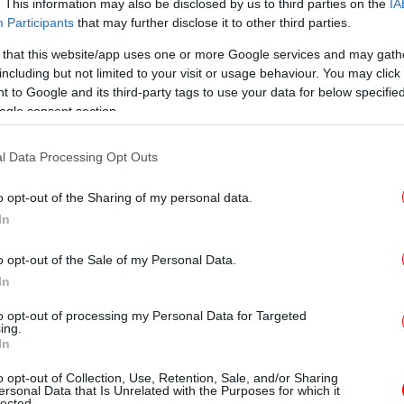
τ
. This information may also be disclosed by us to third parties on the
IA
Participants
that may further disclose it to other third parties.
 that this website/app uses one or more Google services and may gath
including but not limited to your visit or usage behaviour. You may click 
 to Google and its third-party tags to use your data for below specifi
T
ogle consent section.
στον έκτο και στον έβδομο όροφο
αι συνοδεύονται από χώρους υπηρετικού
l Data Processing Opt Outs
νολική αξία τους εκτιμάται σε περισσότερα
Ο
νώ βρίσκονται σε μικρή απόσταση από το
o opt-out of the Sharing of my personal data.
ημη κατοικία του πρίγκιπα και της
In
o opt-out of the Sale of my Personal Data.
Φρ
In
ούς ανθρώπους στο Ιράν
E
to opt-out of processing my Personal Data for Targeted
ing.
αι επί χρόνια ένας από τους πιο ισχυρούς
In
ικό σύστημα και συγκαταλέγεται στους
Φο
o opt-out of Collection, Use, Retention, Sale, and/or Sharing
χα
διαδεχθεί τον πατέρα του στην ηγεσία της
ersonal Data that Is Unrelated with the Purposes for which it
lected.