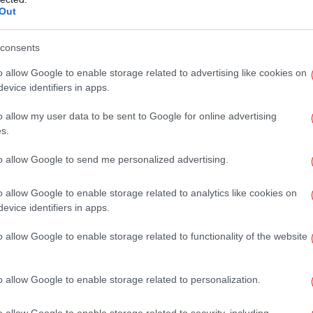
α της έρευνας, τα συγκεκριμένα ακίνητα
Out
016 έναντι 16,7 και 19 εκατομμυρίων λιρών
Αξι
consents
o allow Google to enable storage related to advertising like cookies on
ντονη ανησυχία στους κύκλους της
evice identifiers in apps.
α των διαμερισμάτων επιτρέπει άμεση θέα
o allow my user data to be sent to Google for online advertising
λινής πρεσβείας. Ειδικοί στον τομέα της
Έ
s.
Σα
ούν ότι τέτοια ακίνητα θα μπορούσαν
ύν για παρακολούθηση διπλωματικών
to allow Google to send me personalized advertising.
o allow Google to enable storage related to analytics like cookies on
Β
evice identifiers in apps.
o allow Google to enable storage related to functionality of the website
οψηφική συναίνεση για τον διάδοχο του Χαμενεΐ
o allow Google to enable storage related to personalization.
Φω
o allow Google to enable storage related to security, including