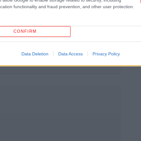
cation functionality and fraud prevention, and other user protection.
το υπόγειο καταφύγιο του Χαμενεΐ -«Τον εξοντώσαμε
ι» [βίντεο]
CONFIRM
ίναι «παράνομος», υποστηρίζει ο γιος του τελευταίου
Data Deletion
Data Access
Privacy Policy
ΗΠ
Αφο
«Α
κά
ξε