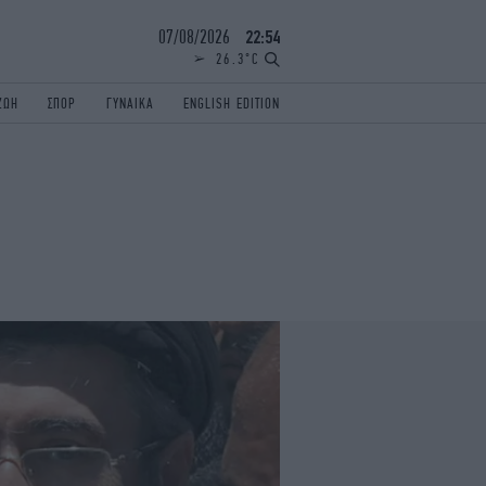
07/08/2026
22:54
26.3°C
ΖΩΗ
ΣΠΟΡ
ΓΥΝΑΙΚΑ
ENGLISH EDITION
ΕΛΛΑΔΑ
ΠΑΝΕΛΛΗΝΙΕΣ
ENGLISH EDITION
TRAVEL
ΟΛΥΜΠΙΑΚΟΙ ΑΓΩΝΕΣ
iAUTOKINITO
ΖΩΔΙΑ
ELAMEFORA