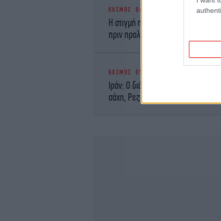
ΚΟΣΜΟΣ
06/03/2026 13:45
authenti
Η στιγμή που οι IDF κατέστρεψαν 
πριν προλάβει να το χρησιμοποιήσε
ΚΟΣΜΟΣ
05/03/2026 16:51
Ιράν: Ο διάδοχος του Χαμενεΐ θα ε
σάχη, Ρεζά Παχλαβί