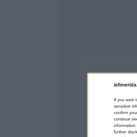
iefimerida
If you wish 
sensitive in
confirm you
continue se
information 
further disc