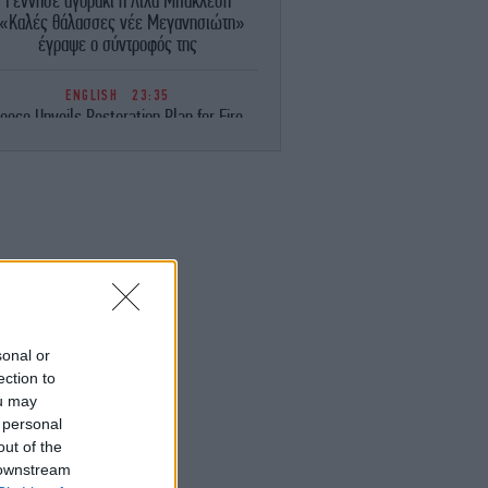
Γέννησε αγοράκι η Λίλα Μπακλέση
«Καλές θάλασσες νέε Μεγανησιώτη»
έγραψε ο σύντροφός της
ENGLISH
23:35
eece Unveils Restoration Plan for Fire-
avaged Western Attica, Vows Erosion
Works by September 15
ΕΛΛΑΔΑ
23:28
Φωτιά στη Σητεία -Επιχειρούν 40
οσβέστες, ισχυροί άνεμοι στην περιοχή
ΚΟΣΜΟΣ
23:16
ιμακώνεται η κόντρα Μαδρίτης-Ρώμης:
Η κυβέρνηση Σάντσεθ ανακοίνωσε
sonal or
έγχους στα σύνορα για ταξιδιώτες από
ection to
την Ιταλία
ou may
 personal
ΚΟΣΜΟΣ
23:14
out of the
υρκία: «Η συμφωνία με το Πακιστάν και
 downstream