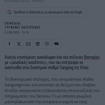
Φωτογραφία αρχείου: Wikimedia
iBOOKS
ΖΩΔΙΑ
OSCARS
THE OCEAN
Πρόσθεσε το iefimerida.gr ως προτιμώμενη πηγή στη Google
MEDIA
ELAMEFORA
ΕΠΙΜΕΛΕΙΑ:
ΤΡΥΦΩΝΑΣ ΚΑΪΣΕΡΛΙΔΗΣ
NEWSLETTER
21/05/2025 13:14
Κινέζοι επιστήμονες ανακάλυψαν ένα νέο στέλεχος
βακτηρίου
με «μοναδικές ικανότητες», που του επέτρεψαν να
αναπτυχθεί στον διαστημικό σταθμό Tiangong της Κίνας.
To βακτηριακό στέλεχος, που ονομάστηκε Niallia
tiangongensis, εντοπίστηκε σε δείγμα που έλαβαν
Κινέζοι αστροναύτες (ταϊκοναύτες στα κινεζικά) του
πληρώματος του Senzou-15 με αποστειρωμένα
μαντηλάκια από την επιφάνεια καμπίνα τους