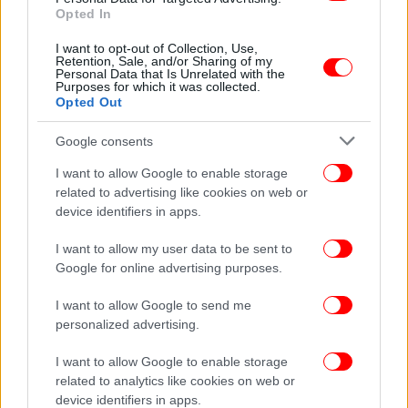
Opted In
I want to opt-out of Collection, Use,
Retention, Sale, and/or Sharing of my
Μια παρόμοια ανακάλυψη έγινε πέρυσι στον Διεθνή
Personal Data that Is Unrelated with the
Purposes for which it was collected.
Διαστημικό Σταθμό όταν Αμερικανοί αστροναύτες
Opted Out
εντόπισαν μια μεταλλαγμένη και ανθεκτική στα
φάρμακα εκδοχή ενός κοινού βακτηρίου που
Google consents
βρίσκεται επίσης συχνά στον ανθρώπινο
I want to allow Google to enable storage
γαστρεντερικό σωλήνα, σύμφωνα με μια μελέτη.
related to advertising like cookies on web or
device identifiers in apps.
ΟΛΕΣ ΟΙ ΕΙΔΗΣΕΙΣ
I want to allow my user data to be sent to
Γλυκά Νερά: Συνελήφθη 17χρονος για τον άγριο
Google for online advertising purposes.
ξυλοδαρμό του 48χρονου με πατίνι -Στη ΜΕΘ με βαριές
κακώσεις το θύμα
I want to allow Google to send me
personalized advertising.
Στα «μανταλάκια» οι μεγαλοοφειλέτες -Πάνω από 90
δισ. ευρώ τα χρέη τους
I want to allow Google to enable storage
Ο Diddy ζήτησε 20.000 δολάρια για να μη διαρρεύσει
related to analytics like cookies on web or
sex tapes της Κάσι -Χορευτής αποκάλυψε ένα «σκοτεινό»
device identifiers in apps.