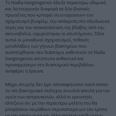
Το Niallia tiangongensis έδειξε περαιτέρω «δομική
και λειτουργική» διαφορά σε δύο βασικές
πρωτεΐνες που «μπορεί να ενισχύσουν» τον
σχηματισμό βιοφίλμ, την απόκριση στο οξειδωτικό
στρες και την αποκατάσταση της βλάβης από την
ακτινοβολία, ισχυρίστηκαν οι επιστήμονες. Όλοι
αυτοί οι μοναδικοί σχηματισμοί, πιθανές
μεταλλάξεις των γήινων βακτηρίων που
αναπτύχθηκαν στο διάστημα, καθιστούν το Nialla
tiangongensis απίστευτα ανθεκτικό και
προσαρμόσιμο στο διαστημικό περιβάλλον,
αναφέρει η έρευνα.
Μέχρι στιγμής δεν έχει αποσαφηνιστεί κατά πόσον
το νέο βακτηριακό στέλεχος συνιστά απειλή για την
υγεία των αστροναυτών, αλλά οι ερευνητές
ελπίζουν ότι με την περαιτέρω μελέτη του θα
μπορέσουν να μάθουν περισσότερα για τον τρόπο
με τον οποίο αυτό και άλλα στελέχη επιβιώνουν,