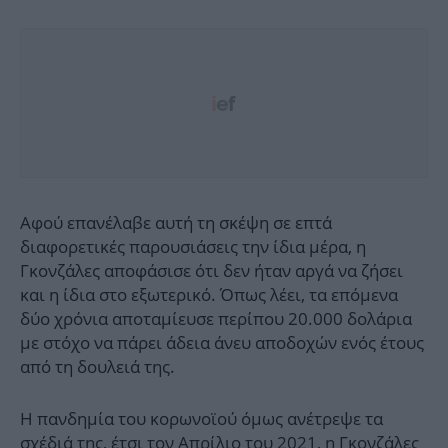
Αφού επανέλαβε αυτή τη σκέψη σε επτά
διαφορετικές παρουσιάσεις την ίδια μέρα, η
Γκονζάλες αποφάσισε ότι δεν ήταν αργά να ζήσει
και η ίδια στο εξωτερικό. Όπως λέει, τα επόμενα
δύο χρόνια αποταμίευσε περίπου 20.000 δολάρια
με στόχο να πάρει άδεια άνευ αποδοχών ενός έτους
από τη δουλειά της.
Η πανδημία του κορωνοϊού όμως ανέτρεψε τα
σχέδιά της, έτσι τον Απρίλιο του 2021, η Γκονζάλες