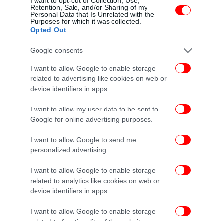
I want to opt-out of Collection, Use,
Retention, Sale, and/or Sharing of my
Personal Data that Is Unrelated with the
Purposes for which it was collected.
Opted Out
Google consents
I want to allow Google to enable storage
related to advertising like cookies on web or
device identifiers in apps.
I want to allow my user data to be sent to
Google for online advertising purposes.
I want to allow Google to send me
personalized advertising.
I want to allow Google to enable storage
«Αυτό σημαίνει ότι έχω πλέον αρκετά χρήματα στις
related to analytics like cookies on web or
επενδύσεις μου ώστε να μην χρειάζεται να
device identifiers in apps.
προσθέσω άλλα», λέει η Γκονζάλες, «και μπορώ να
συνταξιοδοτηθώ στην παραδοσιακή ηλικία των 65
I want to allow Google to enable storage
χωρίς να βάλω ούτε ένα επιπλέον δολάριο, απλώς