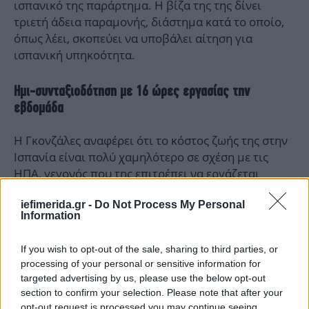
ισπανικό της παράρτημα. Η βίζα της της δίνει
τριετή άδεια παραμονής, διάστημα κατά το οποίο,
όπως λέει, σκοπεύει να υποβάλει αίτηση για
ισπανική υπηκοότητα.
Ημι-συνταξιοδότηση με 16 ώρες εργασίας την
εβδομάδα
Η Γκονζάλες αναφέρει ότι το κόστος ζωής της στην
Ισπανία είναι πολύ χαμηλότερο σε σχέση με τις
ΗΠΑ, γεγονός που της επιτρέπει να εργάζεται
λιγότερο — συνήθως 16, αλλά μερικές φορές έως
iefimerida.gr -
Do Not Process My Personal
και 20 ώρες την εβδομάδα — και παρ’ όλα αυτά να
Information
ζει άνετα.
If you wish to opt-out of the sale, sharing to third parties, or
Ως αποτέλεσμα, όπως λέει, η ισορροπία μεταξύ
processing of your personal or sensitive information for
επαγγελματικής και προσωπικής ζωής της έχει
targeted advertising by us, please use the below opt-out
«μεταμορφωθεί πλήρως». Μπορεί πλέον να
section to confirm your selection. Please note that after your
απολαμβάνει την πολυτέλεια ενός αργού πρωινού,
opt-out request is processed you may continue seeing