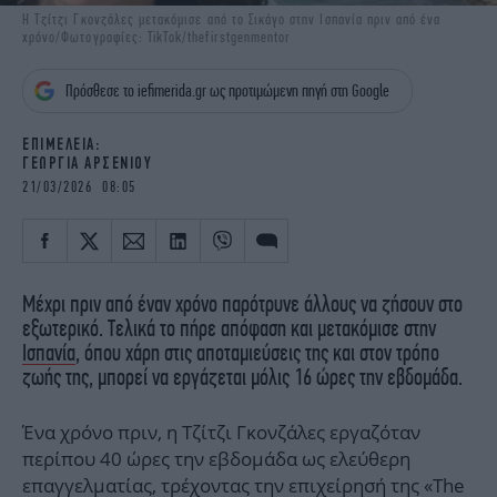
iBOOKS
ΖΩΔΙΑ
Η Τζίτζι Γκονζάλες μετακόμισε από το Σικάγο στην Ισπανία πριν από ένα
χρόνο/Φωτογραφίες: TikTok/thefirstgenmentor
OSCARS
THE OCEAN
MEDIA
ELAMEFORA
Πρόσθεσε το iefimerida.gr ως προτιμώμενη πηγή στη Google
NEWSLETTER
EΠΙΜΕΛΕΙΑ:
ΓΕΩΡΓΙΑ ΑΡΣΕΝΙΟΥ
21/03/2026 08:05
Μέχρι πριν από έναν χρόνο παρότρυνε άλλους να ζήσουν στο
εξωτερικό. Τελικά το πήρε απόφαση και μετακόμισε στην
Ισπανία
, όπου χάρη στις αποταμιεύσεις της και στον τρόπο
ζωής της, μπορεί να εργάζεται μόλις 16 ώρες την εβδομάδα.
Ένα χρόνο πριν, η Τζίτζι Γκονζάλες εργαζόταν
περίπου 40 ώρες την εβδομάδα ως ελεύθερη
επαγγελματίας, τρέχοντας την επιχείρησή της «The