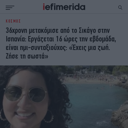
ΚΟΣΜΟΣ
ΕΙΔΗΣΕΙΣ
ΠΟΛΙΤΙΚΗ
36χρονη μετακόμισε από το Σικάγο στην
NON PAPER
ΕΛΛΑΔΑ
Ισπανία: Εργάζεται 16 ώρες την εβδομάδα,
ΟΙΚΟΝΟΜΙΑ
ΚΟΣΜΟΣ
είναι ημι-συνταξιούχος: «Έχεις μια ζωή.
ΠΟΛΙΤΙΣΜΟΣ
ΠΑΝΕΛΛΗΝΙΕΣ
Ζήσε τη σωστά»
ΖΩΗ
ΣΠΟΡ
ΓΥΝΑΙΚΑ
ENGLISH EDITION
ΠΟΛΗ
STORIES
ΕΚΛΟΓΕΣ
TRAVEL
ΤΕΧΝΟΛΟΓΙΑ
ΥΓΕΙΑ
DESIGN
ΟΛΥΜΠΙΑΚΟΙ ΑΓΩΝΕΣ
EURO
GREEN
PODCAST
iAUTOKINITO
iOPINIONS
iGASTRONOMIE