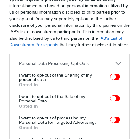
interest-based ads based on personal information utilized by
ξεκινώντας με πρωινό, άσκηση, φροντίδα του
us or personal information disclosed to third parties prior to
εαυτού της και μεσημεριανό, πριν συνδεθεί για
your opt-out. You may separately opt-out of the further
δουλειά στις 2 μ.μ., όταν οι πελάτες της στις ΗΠΑ
disclosure of your personal information by third parties on the
ξεκινούν τη δική τους ημέρα.
IAB’s list of downstream participants. This information may
also be disclosed by us to third parties on the
IAB’s List of
Η προνοητικότητα για το συνταξιοδοτικό της
Downstream Participants
that may further disclose it to other
third parties.
πρόγραμμα
Please note that this website/app uses one or more Google
Personal Data Processing Opt Outs
Η Γκονζάλες σημειώνει επίσης ότι κάποιες πρώιμες
services and may gather and store information including but
και επιθετικές επενδύσεις αποδίδουν πλέον
not limited to your visit or usage behaviour. You may click to
I want to opt-out of the Sharing of my
personal data.
grant or deny consent to Google and its third-party tags to
καρπούς. Κατά τη διάρκεια της πανδημίας, επένδυε
Opted In
use your data for below specified purposes in below Google
έως και το 35% του εισοδήματός της σε
consent section.
I want to opt-out of the Sale of my
συνταξιοδοτικούς λογαριασμούς. Αυτό ήταν αρκετό
Personal Data.
ώστε να φτάσει σε ένα επίπεδο όπου θα μπορεί να
Opted In
σταματήσει να εργάζεται και να ζει από τα έσοδα
I want to opt-out of processing my
των επενδύσεών της κατά τη συνταξιοδότηση. Αυτή
Personal Data for Targeted Advertising.
τη στιγμή διαθέτει πάνω από 220.000 δολάρια
Opted In
αποταμιευμένα για τη σύνταξή της.