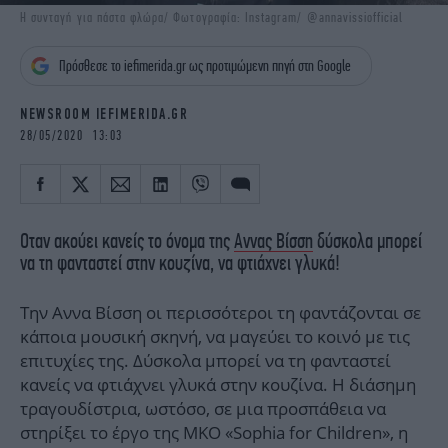
iBOOKS
ΖΩΔΙΑ
Η συνταγή για πάστα φλώρα/ Φωτογραφία: Instagram/ @annavissiofficial
OSCARS
THE OCEAN
Πρόσθεσε το iefimerida.gr ως προτιμώμενη πηγή στη Google
MEDIA
ELAMEFORA
NEWSROOM IEFIMERIDA.GR
NEWSLETTER
28/05/2020 13:03
Οταν ακούει κανείς το όνομα της
Αννας Βίσση
δύσκολα μπορεί
να τη φανταστεί στην κουζίνα, να φτιάχνει γλυκά!
Την Αννα Βίσση οι περισσότεροι τη φαντάζονται σε
κάποια μουσική σκηνή, να μαγεύει το κοινό με τις
επιτυχίες της. Δύσκολα μπορεί να τη φανταστεί
κανείς να φτιάχνει γλυκά στην κουζίνα. Η διάσημη
τραγουδίστρια, ωστόσο, σε μια προσπάθεια να
στηρίξει το έργο της ΜΚΟ «Sophia for Children», η