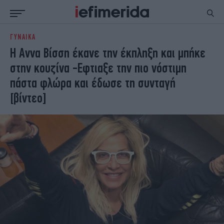
ΓΥΝΑΙΚΑ
ΕΙΔΗΣΕΙΣ
ΠΟΛΙΤΙΚΗ
Η Αννα Βίσση έκανε την έκπληξη και μπήκε
NON PAPER
ΕΛΛΑΔΑ
στην κουζίνα -Εφτιαξε την πιο νόστιμη
ΟΙΚΟΝΟΜΙΑ
ΚΟΣΜΟΣ
πάστα φλώρα και έδωσε τη συνταγή
ΠΟΛΙΤΙΣΜΟΣ
ΠΑΝΕΛΛΗΝΙΕΣ
[βίντεο]
ΖΩΗ
ΣΠΟΡ
ΓΥΝΑΙΚΑ
ENGLISH EDITION
ΠΟΛΗ
STORIES
ΕΚΛΟΓΕΣ
TRAVEL
ΤΕΧΝΟΛΟΓΙΑ
ΥΓΕΙΑ
DESIGN
ΟΛΥΜΠΙΑΚΟΙ ΑΓΩΝΕΣ
EURO
GREEN
PODCAST
iAUTOKINITO
iOPINIONS
iGASTRONOMIE