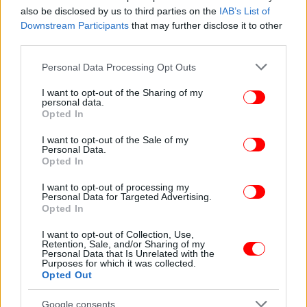
also be disclosed by us to third parties on the
IAB’s List of
Downstream Participants
that may further disclose it to other
third parties.
Please note that this website/app uses one or more Google
Personal Data Processing Opt Outs
services and may gather and store information including but
not limited to your visit or usage behaviour. You may click to
I want to opt-out of the Sharing of my
personal data.
grant or deny consent to Google and its third-party tags to
Opted In
use your data for below specified purposes in below Google
consent section.
I want to opt-out of the Sale of my
ΠΕΡΙΣΣΟΤΕΡΑ ΒΙΝΤΕΟ
Personal Data.
Opted In
I want to opt-out of processing my
Personal Data for Targeted Advertising.
Ακολουθήστε το
στο Google News
και μάθετε
Opted In
πρώτοι όλες τις ειδήσεις
I want to opt-out of Collection, Use,
Δείτε όλες τις τελευταίες
Ειδήσεις
από την Ελλάδα και τον Κόσμο,
Retention, Sale, and/or Sharing of my
Personal Data that Is Unrelated with the
στο
Purposes for which it was collected.
Opted Out
ΔΙΑΒΑΣΤΕ ΠΕΡΙΣΣΟΤΕΡΑ
Google consents
ΆΝΝΑ ΒΊΣΣΗ
ΠΆΣΤΑ ΦΛΏΡΑ