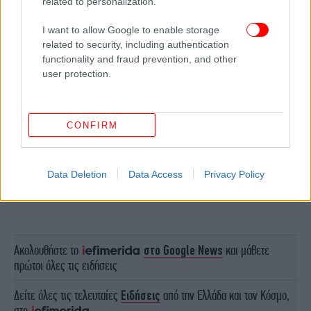
related to personalization.
I want to allow Google to enable storage
related to security, including authentication
functionality and fraud prevention, and other
user protection.
CONFIRM
Data Deletion
Data Access
Privacy Policy
ΠΕΡΙΣΣΟΤΕΡΑ ΒΙΝΤΕΟ
Ακολουθήστε το
στο Google News
και μάθετε
πρώτοι όλες τις ειδήσεις
Δείτε όλες τις τελευταίες
Ειδήσεις
από την Ελλάδα και τον Κόσμο,
στο