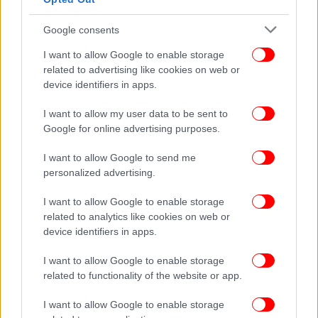
το περιβάλλον και την ανθρώπινη υγεία.
Google consents
Ενώ επίσης οι αναλυτές προτείνουν να
I want to allow Google to enable storage
συμπεριληφθεί το ηλεκτρικό ρεύμα προερχόμενο
related to advertising like cookies on web or
από μονάδες παραγωγής που στηρίζονται στον
device identifiers in apps.
άνθρακα, στο Μηχανισμό Συνοριακής Προσαρμογής
Άνθρακα, ώστε να εμποδίζονται οι εισαγωγές από
I want to allow my user data to be sent to
Google for online advertising purposes.
τρίτες χώρες και έμμεσα η στήριξη της ενέργειας
που βασίζεται στον άνθρακα.
I want to allow Google to send me
personalized advertising.
I want to allow Google to enable storage
related to analytics like cookies on web or
device identifiers in apps.
I want to allow Google to enable storage
related to functionality of the website or app.
I want to allow Google to enable storage