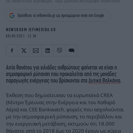
της αποπνικτικής ατμόσφαιρας, λόγω ρύπανσης/Φωτογραφία Shutterstock
iBOOKS
ΖΩΔΙΑ
OSCARS
THE OCEAN
Πρόσθεσε το iefimerida.gr ως προτιμώμενη πηγή στη Google
MEDIA
ELAMEFORA
NEWSROOM IEFIMERIDA.GR
NEWSLETTER
08/09/2021 12:30
Aιτία θανάτου για χιλιάδες ανθρώπους φαίνεται να είναι η
ατμοσφαιρική ρύπανση που προκαλείται από της μονάδες
παραγωγής ενέργειας που βρίσκονται στα
Δυτικά Βαλκάνια
.
Έκθεση που δημοσίευσαν τα ευρωπαϊκά CREA
(Κέντρο Έρευνας στην Ενέργεια και τον Καθαρό
Αέρα) και CEE Bankwatch, φορείς που ασχολούνται
με την ατμοσφαιρική ρύπανση, το περιβάλλον και
την ενεργειακή μετάβαση, εκτιμούν ότι 18.000
θάνατοι από το 2018 έως το 2020 έχουν ως κύρια