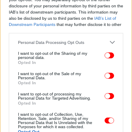
disclosure of your personal information by third parties on the
IAB’s list of downstream participants. This information may
also be disclosed by us to third parties on the
IAB’s List of
Downstream Participants
that may further disclose it to other
Τι πρέπει να γίνει άμεσα
third parties.
Please note that this website/app uses one or more Google
Γι' αυτόν το λόγο οι φορείς προτείνουν οι μονάδες
Personal Data Processing Opt Outs
services and may gather and store information including but
που δεν μπορούν να κλείσουν αμέσως λόγω των
not limited to your visit or usage behaviour. You may click to
I want to opt-out of the Sharing of my
ενεργειακών αναγκών των κρατών, τουλάχιστον να
personal data.
grant or deny consent to Google and its third-party tags to
Opted In
προσαρμοστούν έγκαιρα στα ευρωπαϊκά όρια. Να
use your data for below specified purposes in below Google
ακολουθηθούν τα μέτρα της Κομισιόν που θα
consent section.
I want to opt-out of the Sale of my
προωθήσουν την κλιματικά ουδέτερη οικονομία και
Personal Data.
Opted In
ενέργεια.
I want to opt-out of processing my
Personal Data for Targeted Advertising.
Η ΕΕ πρέπει να ενδυναμώσει τη συνθήκη της
Opted In
Ενεργειακής Κοινότητας, συνθήκη που
περιλαμβάνει τα βαλκανικά κράτη, καθώς και την
I want to opt-out of Collection, Use,
Retention, Sale, and/or Sharing of my
Ουκρανία, τη Μολδαβία και τη Γεωργία, και
Personal Data that Is Unrelated with the
Purposes for which it was collected.
προβλέπει αυστηρά πρόστιμα για όποιον βλάπτει
Opted Out