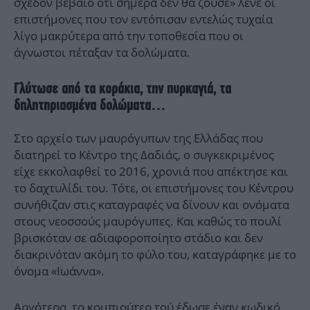
σχεδόν βέβαιο ότι σήμερα δεν θα ζούσε» λένε οι
επιστήμονες που τον εντόπισαν εντελώς τυχαία
λίγο μακρύτερα από την τοποθεσία που οι
άγνωστοι πέταξαν τα δολώματα.
Γλύτωσε από τα κοράκια, την πυρκαγιά, τα
δηλητηριασμένα δολώματα…
Στο αρχείο των μαυρόγυπων της Ελλάδας που
διατηρεί το Κέντρο της Δαδιάς, ο συγκεκριμένος
είχε εκκολαφθεί το 2016, χρονιά που απέκτησε και
το δαχτυλίδι του. Τότε, οι επιστήμονες του Κέντρου
συνήθιζαν στις καταγραφές να δίνουν και ονόματα
στους νεοσσούς μαυρόγυπες. Και καθώς το πουλί
βρισκόταν σε αδιαφοροποίητο στάδιο και δεν
διακρινόταν ακόμη το φύλο του, καταγράφηκε με το
όνομα «Ιωάννα».
Αργότερα, το κομπιούτερ τού έδωσε έναν κωδικό