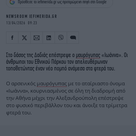
Πρόσθεσε το iefimerida.gr ως προτιμώμενη πηγή στη Google
iBOOKS
ΖΩΔΙΑ
OSCARS
THE OCEAN
NEWSROOM IEFIMERIDA.GR
MEDIA
ELAMEFORA
13/04/2026 09:23
NEWSLETTER
Στο δάσος της Δαδιάς επέστρεψε ο
μαυρόγυπας
«Ιωάννα». Οι
άνθρωποι του Εθνικού Πάρκου τον απελευθέρωναν
τοποθετώντας έναν νέο πομπό ανάμεσα στα φτερά του.
Ο αρσενικός
μαυρόγυπας
με το αταίριαστο όνομα
«Ιωάννα», κουρνιασμένος σε όλη τη διαδρομή από
την Αθήνα μέχρι την Αλεξανδρούπολη επέστρεψε
στο φυσικό περιβάλλον του και άνοιξε τα τρίμετρα
φτερά του.