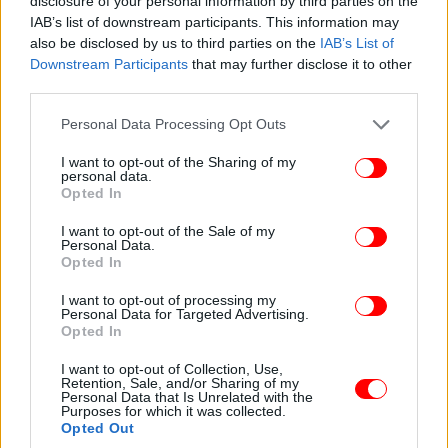
disclosure of your personal information by third parties on the
IAB’s list of downstream participants. This information may
also be disclosed by us to third parties on the
IAB’s List of
Downstream Participants
that may further disclose it to other
third parties.
Please note that this website/app uses one or more Google
Personal Data Processing Opt Outs
services and may gather and store information including but
not limited to your visit or usage behaviour. You may click to
I want to opt-out of the Sharing of my
personal data.
grant or deny consent to Google and its third-party tags to
Opted In
use your data for below specified purposes in below Google
Σύμφωνα με τους εκπροσώπους του Εθνικού
consent section.
I want to opt-out of the Sale of my
Πάρκου δύο από τους 12 μαυρόγυπες εντοπίστηκαν
Personal Data.
λίγα λεπτά από την στιγμή που είχαν καταναλώσει
Opted In
(μικρή) ποσότητα και μετά από φροντίδα που
I want to opt-out of processing my
έλαβαν σε τοπικό κτηνιατρείο απελευθερώθηκαν
Personal Data for Targeted Advertising.
μέσα στις δύο πρώτες ημέρες και επέστρεψαν στο
Opted In
δάσος.
I want to opt-out of Collection, Use,
Retention, Sale, and/or Sharing of my
Personal Data that Is Unrelated with the
Ο «Ιωάννα» στάθηκε τυχερός μέσα στην ατυχία του
Purposes for which it was collected.
Opted Out
κι αυτό είναι που προκάλεσε μεγαλύτερη αίσθηση