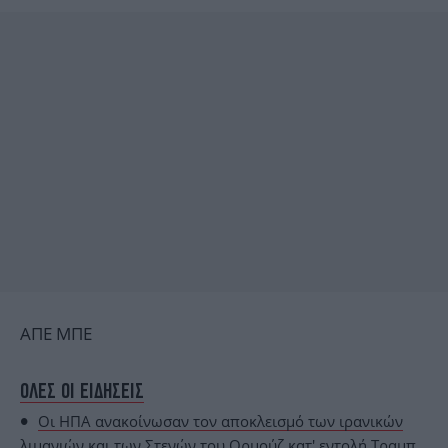
ΑΠΕ ΜΠΕ
ΟΛΕΣ ΟΙ ΕΙΔΗΣΕΙΣ
Οι ΗΠΑ ανακοίνωσαν τον αποκλεισμό των ιρανικών
λιμανιών και των Στενών του Ορμούζ κατ' εντολή Τραμπ