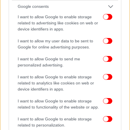
στους ανθρώπους του ΟΦΥΠΕΚΑ. «Βρέθηκε», όπως
Google consents
είπε στο ΑΠΕ-ΜΠΕ η προϊσταμένη της Μονάδας
Διαχείρισης Εθνικών Πάρκων Δέλτα Έβρου και
I want to allow Google to enable storage
Δαδιάς, Σύλβια Ζακάκ «περίπου 3 χιλιόμετρα από
related to advertising like cookies on web or
device identifiers in apps.
το σημείο που κατανάλωσε το δηλητηριασμένο
δόλωμα». Μια τέτοια απόσταση σημαίνει ότι είχε
I want to allow my user data to be sent to
περάσει αρκετή ώρα από τη στιγμή που είχε
Google for online advertising purposes.
καταναλώσει τη θανατηφόρα τροφή και γι’ αυτόν ο
χρόνος μετρούσε πλέον αντίστροφα.
I want to allow Google to send me
personalized advertising.
Σε μια μάχη με τον χρόνο και τις αποστάσεις, το
I want to allow Google to enable storage
πουλί, σε κρίσιμη κατάσταση, μεταφέρθηκε
related to analytics like cookies on web or
αεροπορικώς στην Αθήνα και κατόπιν στον Σταθμό
device identifiers in apps.
Α’ Βοηθειών της ΑΝΙΜΑ, που διαθέτει μέσα,
προσωπικό και μεγαλύτερη εμπειρία για τέτοιες
I want to allow Google to enable storage
related to functionality of the website or app.
περιπτώσεις. Εκεί, ο μαυρόγυπας υποβλήθηκε σε
οροθεραπεία, προκειμένου να αποβάλει τις τοξίνες
I want to allow Google to enable storage
και ανταποκρίθηκε εντυπωσιακά γρήγορα στη
related to personalization.
θεραπεία.