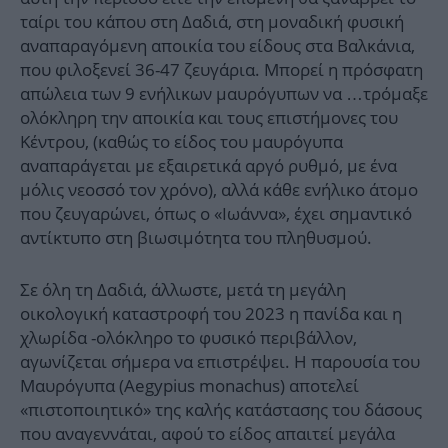
ταίρι του κάπου στη Δαδιά, στη μοναδική φυσική
αναπαραγόμενη αποικία του είδους στα Βαλκάνια,
που φιλοξενεί 36-47 ζευγάρια. Μπορεί η πρόσφατη
απώλεια των 9 ενήλικων μαυρόγυπων να …τρόμαξε
ολόκληρη την αποικία και τους επιστήμονες του
Κέντρου, (καθώς το είδος του μαυρόγυπα
αναπαράγεται με εξαιρετικά αργό ρυθμό, με ένα
μόλις νεοσσό τον χρόνο), αλλά κάθε ενήλικο άτομο
που ζευγαρώνει, όπως ο «Ιωάννα», έχει σημαντικό
αντίκτυπο στη βιωσιμότητα του πληθυσμού.
Σε όλη τη Δαδιά, άλλωστε, μετά τη μεγάλη
οικολογική καταστροφή του 2023 η πανίδα και η
χλωρίδα -ολόκληρο το φυσικό περιβάλλον,
αγωνίζεται σήμερα να επιστρέψει. Η παρουσία του
Μαυρόγυπα (Aegypius monachus) αποτελεί
«πιστοποιητικό» της καλής κατάστασης του δάσους
που αναγεννάται, αφού το είδος απαιτεί μεγάλα