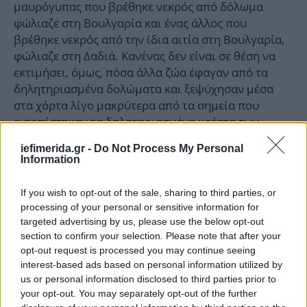
μαυρόγυπας που βρέθηκε νεκρός από δόλωμα
φώλιαζε στη Βουλγαρία και ένας άλλος που
βρέθηκε νεκρός από την ίδια αιτία στη Βουλγαρία,
φώλιαζε στη Δαδιά. Κανένας δεν είναι σε θέση να
εκτιμήσει, όμως, πόσα άλλα ζώα έφαγαν από τα
δηλητηριασμένα δολώματα και ξεψύχησαν μέσα
στα χόρτα λίγο μακρύτερα από τα σημεία που
εντοπίστηκαν τα δηλητηριασμένα κρέατα των
άγνωστων δραστών. Γι’ αυτό τον λόγο, οι
iefimerida.gr -
Do Not Process My Personal
περιβαλλοντικές οργανώσεις χαρακτήρισαν αυτή τη
Information
μαζική δηλητηρίαση «ως ένα από τα σοβαρότερα
περιστατικά μαζικής θανάτωσης άγριας πανίδας
If you wish to opt-out of the sale, sharing to third parties, or
των τελευταίων ετών».
processing of your personal or sensitive information for
targeted advertising by us, please use the below opt-out
section to confirm your selection. Please note that after your
opt-out request is processed you may continue seeing
interest-based ads based on personal information utilized by
us or personal information disclosed to third parties prior to
your opt-out. You may separately opt-out of the further