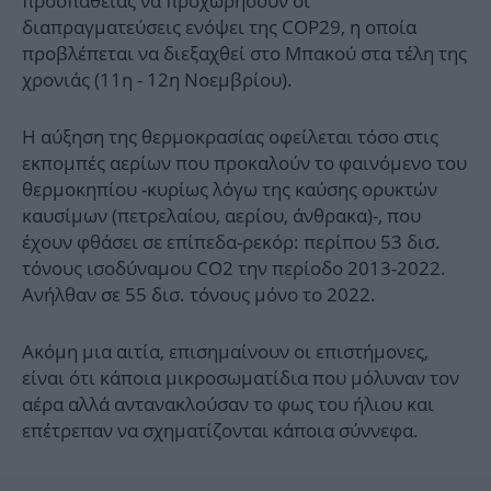
προσπάθειας να προχωρήσουν οι
διαπραγματεύσεις ενόψει της COP29, η οποία
προβλέπεται να διεξαχθεί στο Μπακού στα τέλη της
χρονιάς (11η - 12η Νοεμβρίου).
Η αύξηση της θερμοκρασίας οφείλεται τόσο στις
εκπομπές αερίων που προκαλούν το φαινόμενο του
θερμοκηπίου -κυρίως λόγω της καύσης ορυκτών
καυσίμων (πετρελαίου, αερίου, άνθρακα)-, που
έχουν φθάσει σε επίπεδα-ρεκόρ: περίπου 53 δισ.
τόνους ισοδύναμου CO2 την περίοδο 2013-2022.
Ανήλθαν σε 55 δισ. τόνους μόνο το 2022.
Ακόμη μια αιτία, επισημαίνουν οι επιστήμονες,
είναι ότι κάποια μικροσωματίδια που μόλυναν τον
αέρα αλλά αντανακλούσαν το φως του ήλιου και
επέτρεπαν να σχηματίζονται κάποια σύννεφα.