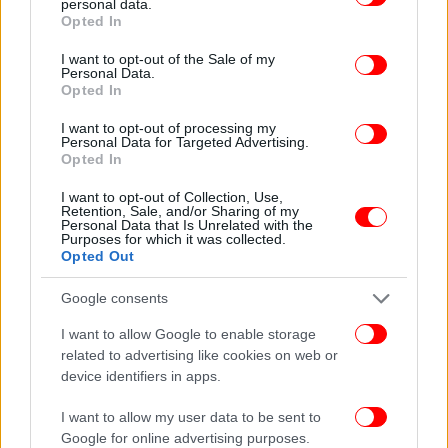
διοξειδίου του θείου, ειδικά στον τομέα του
personal data.
grant or deny consent to Google and its third-party tags to
Opted In
άνθρακα, άρχισε τα χρόνια του 1980, κατά τον
use your data for below specified purposes in below Google
Γκλεν Πίτερς.
consent section.
I want to opt-out of the Sale of my
Personal Data.
Opted In
«Λίγη αισιοδοξία»
I want to opt-out of processing my
Personal Data for Targeted Advertising.
Οι στόχοι για τις εκπομπές διοξειδίου του άνθρακα
Opted In
-το περιθώριο ελιγμών, που εκφράζεται στη
συνολική ποσότητα CO2 που μπορεί να εκλυθεί
I want to opt-out of Collection, Use,
Retention, Sale, and/or Sharing of my
διατηρώντας πιθανότητα 50% να περιοριστεί η
Personal Data that Is Unrelated with the
Purposes for which it was collected.
αύξηση της θερμοκρασίας στον 1,5° Κελσίου-
Opted Out
συρρικνώνονται.
Google consents
Ο λεγόμενος «προϋπολογισμός» αυτός δεν είναι
I want to allow Google to enable storage
πλέον παρά 200 δισ. τόνοι, δηλαδή ποσότητα ίση
related to advertising like cookies on web or
με τις εκπομπές πέντε ετών στον τρέχοντα ρυθμό,
device identifiers in apps.
έναντι περίπου 250 δισ. που ήταν, κατά τους
αριθμούς της Διακυβερνητικής Επιτροπής, πριν
I want to allow my user data to be sent to
από έναν χρόνο.
Google for online advertising purposes.