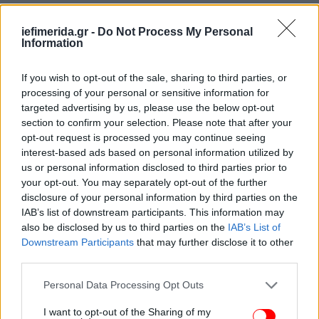
iefimerida.gr -
Do Not Process My Personal
Information
If you wish to opt-out of the sale, sharing to third parties, or
processing of your personal or sensitive information for
targeted advertising by us, please use the below opt-out
section to confirm your selection. Please note that after your
«Ο βασικός λόγος είναι ο καθαρισμός της ρύπανσης
opt-out request is processed you may continue seeing
του αέρα, αρχικά στην Ευρώπη και στις ΗΠΑ, και
interest-based ads based on personal information utilized by
πιο πρόσφατα στην Ασία, ιδιαίτερα στην Κίνα»,
us or personal information disclosed to third parties prior to
δήλωσε ο Γκλεν Πίτερς, του Κέντρου Διεθνούς
your opt-out. You may separately opt-out of the further
Έρευνας για το Κλίμα του Όσλο, στο Γαλλικό
disclosure of your personal information by third parties on the
Πρακτορείο.
IAB’s list of downstream participants. This information may
also be disclosed by us to third parties on the
IAB’s List of
Downstream Participants
that may further disclose it to other
Ορισμένοι από τους ερευνητές θεωρούν πως αυτό
third parties.
οφείλεται στους πιο αυστηρούς κανόνες για τις
Please note that this website/app uses one or more Google
θαλάσσιες μεταφορές που υιοθετήθηκαν
Personal Data Processing Opt Outs
services and may gather and store information including but
πρόσφατα. Όμως η μείωση των εκπομπών
not limited to your visit or usage behaviour. You may click to
I want to opt-out of the Sharing of my