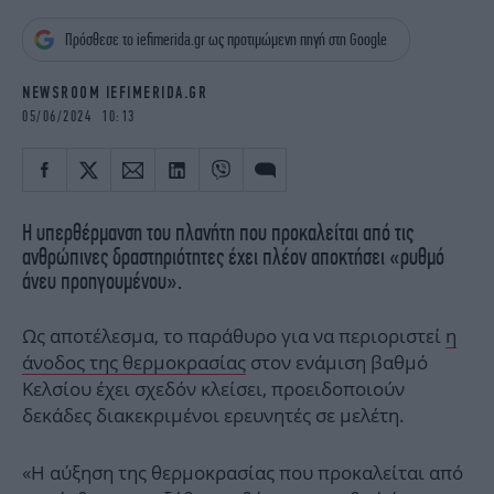
iBOOKS
ΖΩΔΙΑ
Πρόσθεσε το iefimerida.gr ως προτιμώμενη πηγή στη Google
OSCARS
THE OCEAN
MEDIA
ELAMEFORA
NEWSROOM IEFIMERIDA.GR
05/06/2024 10:13
NEWSLETTER
Η υπερθέρμανση του πλανήτη που προκαλείται από τις
ανθρώπινες δραστηριότητες έχει πλέον αποκτήσει «ρυθμό
άνευ προηγουμένου».
Ως αποτέλεσμα, το παράθυρο για να περιοριστεί
η
άνοδος της θερμοκρασίας
στον ενάμιση βαθμό
Κελσίου έχει σχεδόν κλείσει, προειδοποιούν
δεκάδες διακεκριμένοι ερευνητές σε μελέτη.
«Η αύξηση της θερμοκρασίας που προκαλείται από