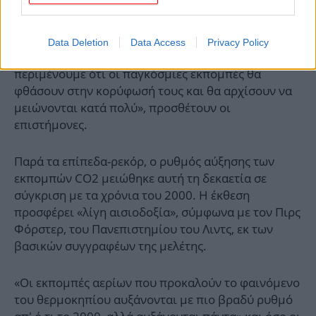
χρόνια» αν δεν υπάρξει μείωση οφειλόμενη για
παράδειγμα σε ηφαιστειακή έκρηξη.
Data Deletion
Data Access
Privacy Policy
Όμως «αυτή είναι επίσης η δεκαετία που μπορεί να
περιμένουμε ότι οι παγκόσμιες εκπομπές θα
φθάσουν στην κορύφωσή τους και θα αρχίσουν να
μειώνονται κατά πολύ», προσθέτουν οι
επιστήμονες.
Παρά τα επίπεδα-ρεκόρ, ο ρυθμός αύξησης των
εκπομπών CO2 μειώθηκε αυτή τη δεκαετία σε
σύγκριση με τα χρόνια του 2000. Η έκθεση
προσφέρει «λίγη αισιοδοξία», σύμφωνα με τον Πιρς
Φόρστερ, του Πανεπιστημίου του Λιντς, εκ των
βασικών συγγραφέων της μελέτης.
«Οι εκπομπές αερίων που προκαλούν το φαινόμενο
του θερμοκηπίου αυξάνονται με πιο βραδύ ρυθμό