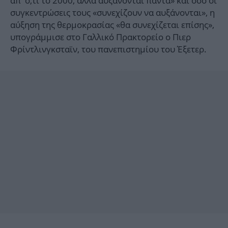
απ' ό,τι το 2000, αλλά αυξάνονται πάντα» και όσο οι
συγκεντρώσεις τους «συνεχίζουν να αυξάνονται», η
αύξηση της θερμοκρασίας «θα συνεχίζεται επίσης»,
υπογράμμισε στο Γαλλικό Πρακτορείο ο Πιερ
Φρίντλινγκσταϊν, του πανεπιστημίου του Έξετερ.