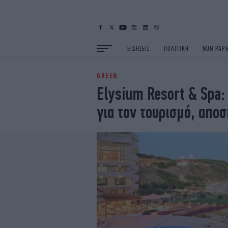
ΕΙΔΗΣΕΙΣ
ΠΟΛΙΤΙΚΗ
NON PAP
GREEN
ΕΙΔΗΣΕΙΣ
Π
Elysium Resort & Spa:
ΟΙΚΟΝΟΜΙΑ
Κ
για τον τουρισμό, απο
ΖΩΗ
Σ
ΠΟΛΗ
S
ΤΕΧΝΟΛΟΓΙΑ
Υ
EURO
G
iOPINIONS
i
OSCARS
T
NEWSLETTER