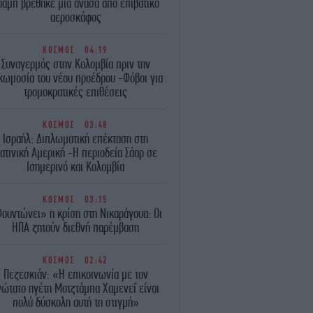
ραμπ βρέθηκε μια ανάσα από επιβατικό
αεροσκάφος
ΚΟΣΜΟΣ
04:19
Συναγερμός στην Κολομβία πριν την
κωμοσία του νέου προέδρου -Φόβοι για
τρομοκρατικές επιθέσεις
ΚΟΣΜΟΣ
03:48
Ισραήλ: Διπλωματική επέκταση στη
ατινική Αμερική -Η περιοδεία Σάαρ σε
Ισημερινό και Κολομβία
ΚΟΣΜΟΣ
03:15
ουντώνει» η κρίση στη Νικαράγουα: Οι
ΗΠΑ ζητούν διεθνή παρέμβαση
ΚΟΣΜΟΣ
02:42
Πεζεσκιάν: «Η επικοινωνία με τον
νώτατο ηγέτη Μοτζτάμπα Χαμενεΐ είναι
πολύ δύσκολη αυτή τη στιγμή»