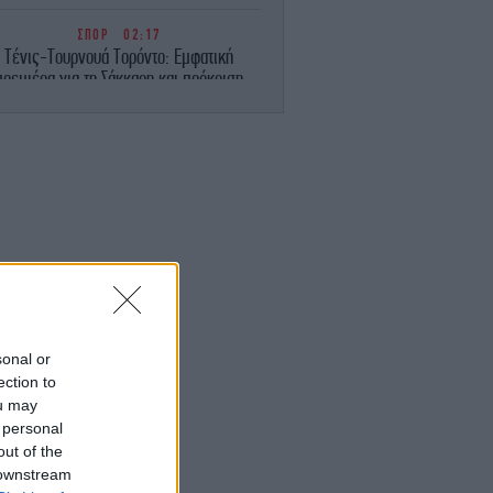
ΣΠΟΡ
02:17
Τένις-Τουρνουά Τορόντο: Εμφατική
πρεμιέρα για τη Σάκκαρη και πρόκριση
στους «32»
ΚΟΣΜΟΣ
01:38
λίζει το κόστος των «θωρηκτών Τραμπ»
-275 δισ. δολάρια για 15 πολεμικά
«τέρατα»
ΟΙΚΟΝΟΜΙΑ
01:14
ll Street: Κλείσιμο χωρίς κατεύθυνση,
ναμένοντας μια συμφωνία μεταξύ ΗΠΑ
και Ιράν
sonal or
ection to
ΣΠΟΡ
00:44
ou may
τρουπ: «Όταν ισοφαριστήκαμε αρχίσαμε
 personal
α αγχωνόμαστε και να κάνουμε λάθη»
[βίντεο]
out of the
 downstream