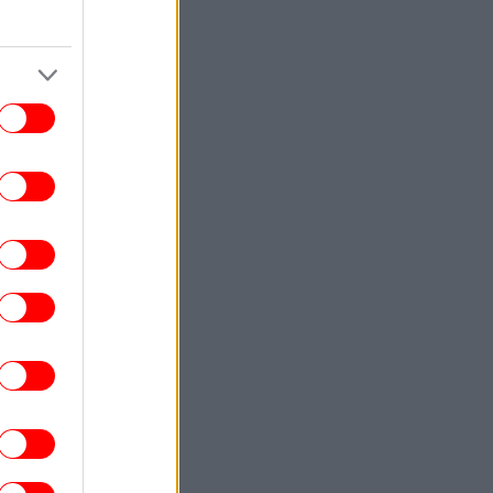
ΕΛΛΑΔΑ
23:42
ια ψυχολογικούς λόγους» κρατούσε τον
κρό πατέρα του στον καταψύκτη, λέει ο
δικηγόρος του 55χρονου στον Μυστρά
ΖΩΗ
23:42
κης Ρουβάς και Κάτια Ζυγούλη εκεί όπου
ξεκίνησαν όλα -Στιγμιότυπα από τις
διακοπές τους στην αγαπημένη τους
Ελούντα
ΚΟΣΜΟΣ
23:31
Κολομβία: Διασώθηκε ιπποποταμάκι,
πόγονος της αποικίας που άφησε πίσω
του ο Πάμπλο Εσκομπάρ
ΖΩΗ
23:30
ώστας Σόμμερ: Με βίντεο σε τρυφερές
στιγμές απάντησε η σύζυγός του στο
ερώτημα «ανησυχείς ποτέ μήπως σε
απατήσει;»