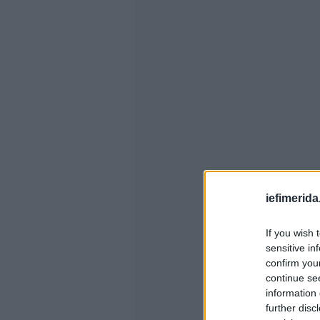
iefimerida
If you wish 
sensitive in
confirm you
continue se
information 
further disc