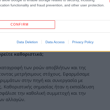
cation functionality and fraud prevention, and other user protection.
ισχ
CONFIRM
Data Deletion
Data Access
Privacy Policy
κτικά βήματα που υλοποιήσατε στο
ZERO
«Κ
ρείτε καθοριστικά;
 καταγραφή των ροών αποβλήτων και της
Ρού
έτοντας μετρήσιμους στόχους. Εφαρμόσαμε
Ντι
ριμμάτων στην πηγή και συνεργασία με
. Καθοριστικής σημασίας ήταν η εκπαίδευση
Τρα
σφάλισε την καθολική συμμετοχή και την
πν
ων αλλαγών.