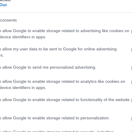
ύς πόρους από τους οποίους εξαρτάται η
Out
ο σημείο καμπής ήρθε όταν διαπιστώσαμε τις
«Γ
νε
κλιματικής αλλαγής σε τοπικό επίπεδο, όπως
consents
και τα ακραία καιρικά φαινόμενα. Αυτές οι
o allow Google to enable storage related to advertising like cookies on
υιοθετήσουμε μια πιο στοχευμένη και
evice identifiers in apps.
βιωσιμότητα.
Σά
o allow my user data to be sent to Google for online advertising
s.
to allow Google to send me personalized advertising.
o allow Google to enable storage related to analytics like cookies on
α
evice identifiers in apps.
o allow Google to enable storage related to functionality of the website
Κ
o allow Google to enable storage related to personalization.
o allow Google to enable storage related to security, including