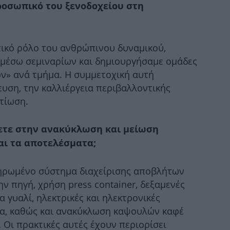
ροσωπικό του ξενοδοχείου στη
Φω
ικό ρόλο του ανθρώπινου δυναμικού,
 μέσω σεμιναρίων και δημιουργήσαμε ομάδες
ν» ανά τμήμα. Η συμμετοχική αυτή
χ
ευση, την καλλιέργεια περιβαλλοντικής
τίωση.
Θ
ζετε στην ανακύκλωση και μείωση
αι τα αποτελέσματα;
ηρωμένο σύστημα διαχείρισης αποβλήτων
Eι
ν πηγή, χρήση press container, δεξαμενές
ια γυαλί, ηλεκτρικές και ηλεκτρονικές
π
ζα, καθώς και ανακύκλωση καψουλών καφέ
 Οι πρακτικές αυτές έχουν περιορίσει