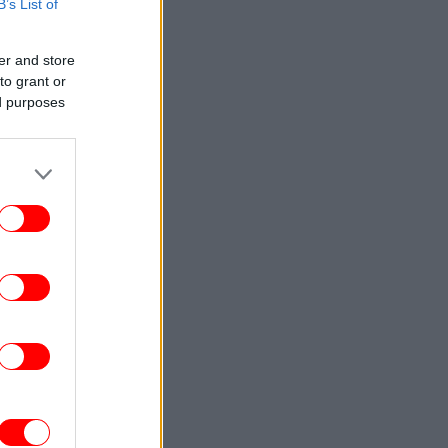
B’s List of
ΣΠΟΡ
00:23
αθμολογία UEFA: Μείωσε την απόσταση
ό Πολωνία και Τσεχία η Ελλάδα μετά την
er and store
ισοπαλία του Παναθηναϊκού
to grant or
ed purposes
ΚΟΣΜΟΣ
23:59
Το Νέο Μεξικό προσέφυγε κατά του
υπουργείου Δικαιοσύνης ζητώντας
πρόσβαση στα αρχεία Έπσταϊν
ΚΟΣΜΟΣ
23:54
 ΗΠΑ σταματούν τις εισαγωγές από τον
μεγαλύτερο παραγωγό αβοκάντο του
Μεξικού
ΚΟΣΜΟΣ
23:53
πουργός Εσωτερικών Γερμανίας: «Νέα
ίμακα απειλής το drone με τα εκρηκτικά
στη Λειψία -Πιθανό σενάριο υβριδικής
επίθεσης»