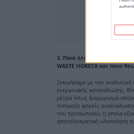
authenti
3. Ποια ήταν τα πρώτα πρα
WASTE
HORECA
και ποια θεω
Ξεκινήσαμε με την αναλυτική
ενεργειακής κατανάλωσης, θ
μέτρα όπως διαχωρισμό απορ
τοπικούς φορείς ανακύκλωσης
του προσωπικού, η οποία εξα
αποτελεσματική υλοποίηση τ