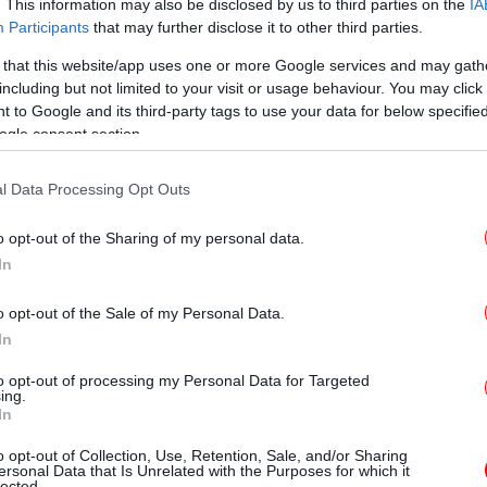
. This information may also be disclosed by us to third parties on the
IA
Participants
that may further disclose it to other third parties.
Β
απ
Διάκριση του προγράμματος ZERO WASTE
 that this website/app uses one or more Google services and may gath
τις αξίες και το όραμα του resort;
including but not limited to your visit or usage behaviour. You may click 
 to Google and its third-party tags to use your data for below specifi
ogle consent section.
ματικό έπαθλο στο πλαίσιο του
RECA αποτελούν για εμάς μια σημαντική
l Data Processing Opt Outs
τική μας στρατηγική κινείται στη σωστή
ν τις αξίες μας για υπευθυνότητα, σεβασμό
o opt-out of the Sharing of my personal data.
χή αυθεντικής φιλοξενίας με ελάχιστο
Οι
In
Το όραμά μας είναι να προσφέρουμε
με σεβασμό στο οικοσύστημα της Ρόδου.
o opt-out of the Sale of my Personal Data.
In
ς περιβαλλοντικής στρατηγικής του
Υ
to opt-out of processing my Personal Data for Targeted
ing.
κλ
In
o opt-out of Collection, Use, Retention, Sale, and/or Sharing
πό την αναγνώριση της ανάγκης να
ersonal Data that Is Unrelated with the Purposes for which it
lected.