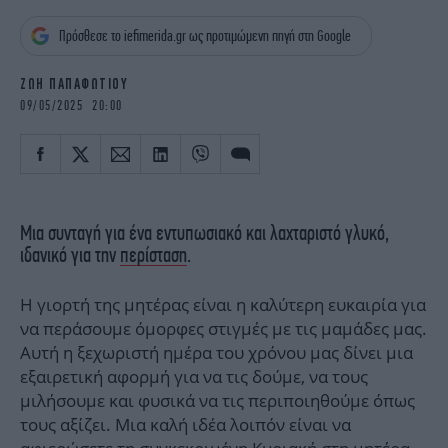
iBOOKS
ΖΩΔΙΑ
Πρόσθεσε το iefimerida.gr ως προτιμώμενη πηγή στη Google
OSCARS
THE OCEAN
MEDIA
ELAMEFORA
ΖΩΗ ΠΑΠΑΦΩΤΙΟΥ
09/05/2025 20:00
NEWSLETTER
Μια συνταγή για ένα εντυπωσιακό και λαχταριστό γλυκό,
ιδανικό για την
περίσταση
.
H γιορτή της μητέρας είναι η καλύτερη ευκαιρία για
να περάσουμε όμορφες στιγμές με τις μαμάδες μας.
Αυτή η ξεχωριστή ημέρα του χρόνου μας δίνει μια
εξαιρετική αφορμή για να τις δούμε, να τους
μιλήσουμε και φυσικά να τις περιποιηθούμε όπως
τους αξίζει. Μια καλή ιδέα λοιπόν είναι να