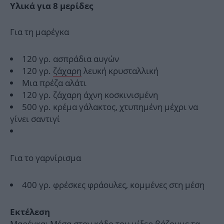
Υλικά για 8 μερίδες
Για τη μαρέγκα
120 γρ. ασπράδια αυγών
120 γρ.
ζάχαρη
λευκή κρυσταλλική
Μια πρέζα αλάτι
120 γρ. ζάχαρη άχνη κοσκινισμένη
500 γρ. κρέμα γάλακτος, χτυπημένη μέχρι να
γίνει σαντιγί
Για το γαρνίρισμα
400 γρ. φρέσκες φράουλες, κομμένες στη μέση
Εκτέλεση
Μαρέγκα: Μέσα στον κάδο του μίξερ βάζουμε τα