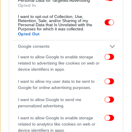
Personal Data for Targeted Advertising.
Opted In
I want to opt-out of Collection, Use,
Retention, Sale, and/or Sharing of my
Personal Data that Is Unrelated with the
Purposes for which it was collected.
Opted Out
Google consents
I want to allow Google to enable storage
related to advertising like cookies on web or
device identifiers in apps.
I want to allow my user data to be sent to
Google for online advertising purposes.
I want to allow Google to send me
Για έξτρα χρώμα, γεύση και γλύκα μπορείτε να
Tips:
personalized advertising.
γαρνίρετε τη μαρέγκα με σιρόπι φράουλα και άχνη.
Μπορείτε επίσης να προσθέσετε στη μαρέγκα
I want to allow Google to enable storage
μερικές σταγόνες εκχυλίσματος βανίλιας ή
related to analytics like cookies on web or
μαστίχας
για να την ενισχύσετε αρωματικά.
device identifiers in apps.