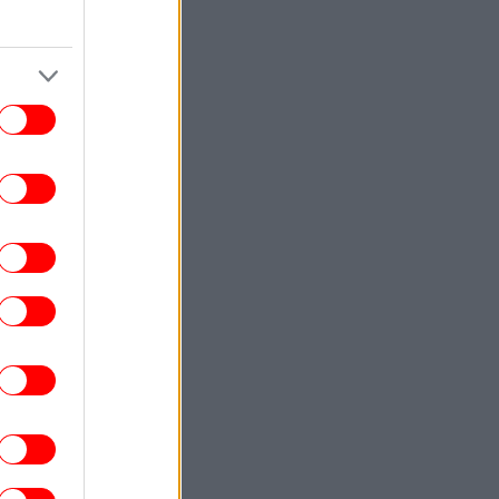
αδικασίες πρόσληψης καθηγητών, μετά
την παραίτηση του Τζέισον Άρντεϊ που
κατηγορήθηκε για λογοκλοπή
ΖΩΗ
19:09
έθανε ο μουσικός παραγωγός Γουίλιαμ
μπιτ -Είχε δημιουργήσει με τη Μαντόνα
ο εμβληματικό άλμπουμ «Ray of Light»
ΕΛΛΑΔΑ
19:03
Θεσσαλονίκη: Οι αλλαγές στις
ωφορειακές γραμμές που θα ισχύσουν
 τη λειτουργία της επέκτασης του Μετρό
στην Καλαμαριά
ΓΥΝΑΙΚΑ
19:00
α στο ψυγείο ή εκτός; Ο σωστός τρόπος
για να διατηρηθούν φρέσκα
ΕΛΛΑΔΑ
18:58
Συνελήφθη 35χρονος αλλοδαπός για