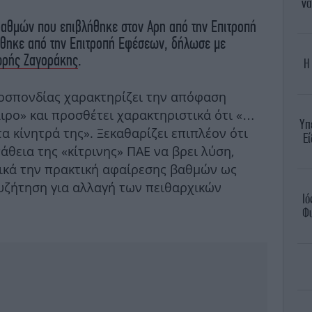
να
 βαθμών που επιβλήθηκε στον Αρη από την Επιτροπή
ώθηκε από την Επιτροπή Εφέσεων, δήλωσε με
ρής Ζαγοράκης
.
Η
μοσπονδίας χαρακτηρίζει την απόφαση
αιρο» και προσθέτει χαρακτηριστικά ότι «…
Υπ
α κίνητρά της». Ξεκαθαρίζει επιπλέον ότι
Εί
θεια της «κίτρινης» ΠΑΕ να βρει λύση,
ικά την πρακτική αφαίρεσης βαθμών ως
συζήτηση για αλλαγή των πειθαρχικών
Ιό
Φυ