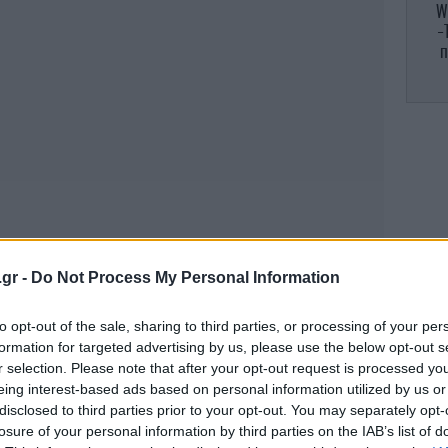
W
-
π
Σ
Αθλ
π
.gr -
Do Not Process My Personal Information
to opt-out of the sale, sharing to third parties, or processing of your per
formation for targeted advertising by us, please use the below opt-out s
Η 
r selection. Please note that after your opt-out request is processed y
φο
eing interest-based ads based on personal information utilized by us or
disclosed to third parties prior to your opt-out. You may separately opt-
losure of your personal information by third parties on the IAB’s list of
Το