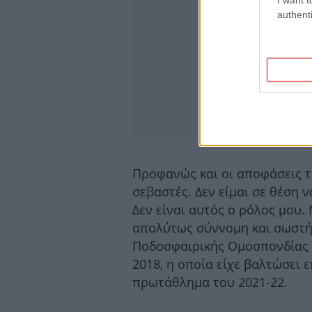
authenti
Προφανώς και οι αποφάσεις τ
σεβαστές. Δεν είμαι σε θέση 
Δεν είναι αυτός ο ρόλος μου.
απολύτως σύννομη και σωστή
Ποδοσφαιρικής Ομοσπονδίας 
2018, η οποία είχε βαλτώσει 
πρωτάθλημα του 2021-22.