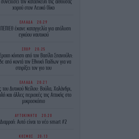
 συνεχίσει την κατασκευή της αίθουσας
χορού στον Λευκό Οίκο
ΕΛΛΑΔΑ
20:29
 ΠΕΠΙΕΘ έκανε καταγγελία για απόλυση
εγκύου ναυτικού
ΣΠΟΡ
20:25
έροχη κίνηση από τον Βασίλη Σπανούλη:
δε από κοντά την Εθνική Παίδων για να
στηρίξει τον γιο του
ΕΛΛΑΔΑ
20:21
ς του Δυτικού Νείλου: Βούλα, Χαλάνδρι,
λή και άλλες περιοχές της Αττικής στο
μικροσκόπιο
ΑΥΤΟΚΙΝΗΤΟ
20:20
Διαρροή: Αυτό είναι το νέο smart #2
ΚΟΣΜΟΣ
20:13