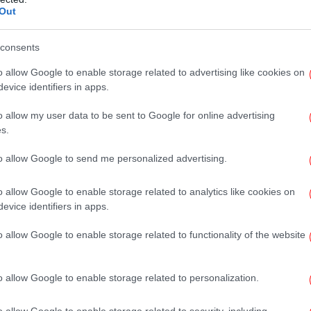
δι
Out
φαίρεσης βαθμών στην ΠΑΕ Άρης είναι μια
consents
 ποδόσφαιρο.
o allow Google to enable storage related to advertising like cookies on
Π
evice identifiers in apps.
του πρωταθλήματος και τη στιγμή που ο
Όρ
τ
ά, είναι λογικό μια τέτοια απόφαση να
o allow my user data to be sent to Google for online advertising
s.
οκαλεί δυσπιστία ως προς τα κίνητρά της.
to allow Google to send me personalized advertising.
λε
με
o allow Google to enable storage related to analytics like cookies on
evice identifiers in apps.
o allow Google to enable storage related to functionality of the website
Σύκ
o allow Google to enable storage related to personalization.
o allow Google to enable storage related to security, including