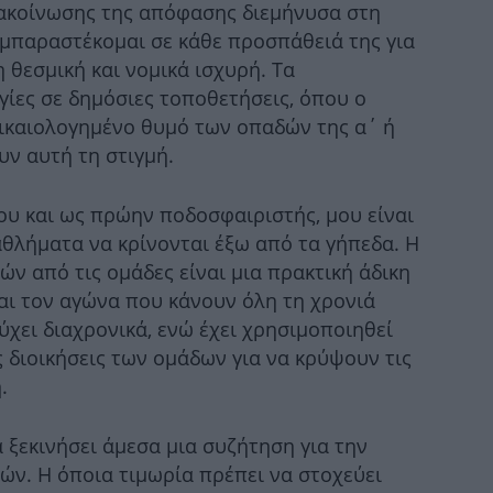
νακοίνωσης της απόφασης διεμήνυσα στη
ξηρ
υμπαραστέκομαι σε κάθε προσπάθειά της για
 θεσμική και νομικά ισχυρή. Τα
γίες σε δημόσιες τοποθετήσεις, όπου ο
ικαιολογημένο θυμό των οπαδών της α΄ ή
8 
υν αυτή τη στιγμή.
υ και ως πρώην ποδοσφαιριστής, μου είναι
θλήματα να κρίνονται έξω από τα γήπεδα. Η
μα
ν από τις ομάδες είναι μια πρακτική άδικη
και τον αγώνα που κάνουν όλη τη χρονιά
ύχει διαχρονικά, ενώ έχει χρησιμοποιηθεί
Χ
ς διοικήσεις των ομάδων για να κρύψουν τις
0,
.
α ξεκινήσει άμεσα μια συζήτηση για την
Πρ
ών. Η όποια τιμωρία πρέπει να στοχεύει
Σέ