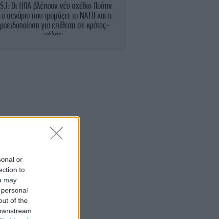
SJ: Οι ΗΠΑ βλέπουν νέο σχέδιο Πούτιν
Το σενάριο που τρομάζει το ΝΑΤΟ και η
ροειδοποίηση για επίθεση σε κράτος-
μέλος
ΠΟΛΙΤΙΚΗ
20:06
κέρτσος: ΠΑΣΟΚ και ΕΛΑΣ υποκαθιστούν
την οικονομική ανάλυση με πολιτική
προπαγάνδα
ΖΩΗ
20:03
ητίατρος: Όταν η έντονη άσκηση διαρκεί
άνω από μία ώρα, να ενυδατώνεστε με
αθλητικά ποτά -Δεν είναι αναψυκτικά
sonal or
GASTRONOMIE
19:57
ection to
Ελλάδα σε ένα πιάτο: Σύκα με φέτα στον
ou may
ύρνο -Το απόλυτο καλοκαιρινό ορεκτικό
 personal
out of the
ΖΩΗ
19:55
 downstream
 βίντεο που πόσταρε η Μαρίνα Βερνίκου