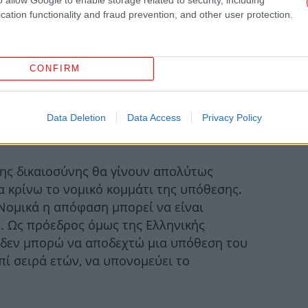
κα
cation functionality and fraud prevention, and other user protection.
CONFIRM
Μπ
τ
Data Deletion
Data Access
Privacy Policy
69
ης δικαιοσύνης θα γίνουν απολύτως
με
να κρίνω το νομικό κομμάτι της υπόθεσης.
 Νομικά η απόφαση μπορεί να είναι
. Ως πρόεδρος όμως της Ελληνικής
δεν μπορώ να αποδεχτώ μια υπόθεση του
επί σειρά ετών, να υπονομεύει το