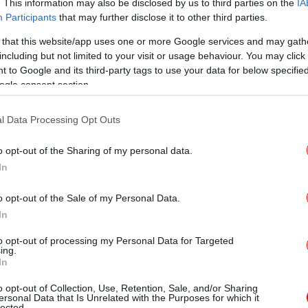
. This information may also be disclosed by us to third parties on the
IA
μ
Participants
that may further disclose it to other third parties.
 that this website/app uses one or more Google services and may gath
including but not limited to your visit or usage behaviour. You may click 
Πα
για θεσμικό ατόπημα του προέδρου της ΕΠΟ.
 to Google and its third-party tags to use your data for below specifi
συ
ogle consent section.
ια μια δικαστική απόφαση. Θα ήταν πιο
ν ιδιότητά μου. Αυτό το κρυφτούλι, όμως,
l Data Processing Opt Outs
 σε αυτή την κατάσταση και εγώ δεν είμαι
», τονίζει ο Θοδωρής Ζαγοράκης και
o opt-out of the Sharing of my personal data.
απ
ση: «Δεν πρόκειται να παίξω τον ρόλο της
Υπ
In
o opt-out of the Sale of my Personal Data.
υ προέδρου της ΕΠΟ
In
«Η
σ
to opt-out of processing my Personal Data for Targeted
ing.
να κρύβομαι… Ανεξάρτητα από τη θέση, την
In
ου προτιμήσεις.
o opt-out of Collection, Use, Retention, Sale, and/or Sharing
ersonal Data that Is Unrelated with the Purposes for which it
Β
lected.