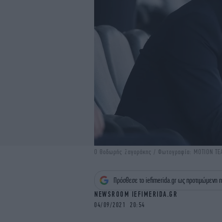
O Θοδωρής Ζαγοράκης / Φωτογραφία: MOTION T
Πρόσθεσε το iefimerida.gr ως προτιμώμενη π
NEWSROOM IEFIMERIDA.GR
04/09/2021 20:54