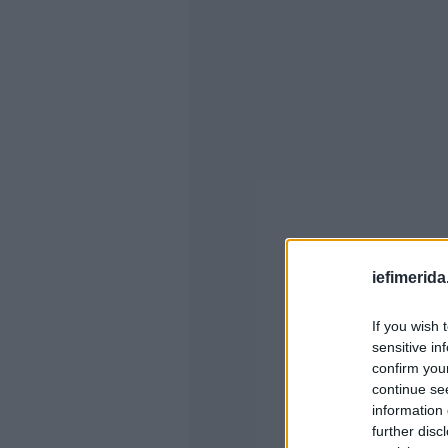
iefimerida
If you wish 
sensitive in
confirm you
continue se
information 
further disc