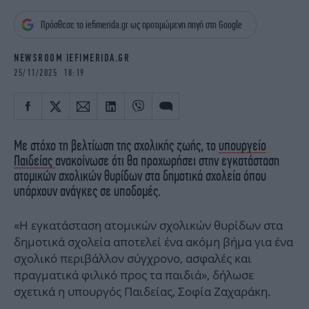
iBOOKS
ΖΩΔΙΑ
Πρόσθεσε το iefimerida.gr ως προτιμώμενη πηγή στη Google
OSCARS
THE OCEAN
MEDIA
ELAMEFORA
NEWSROOM IEFIMERIDA.GR
25/11/2025 18:19
NEWSLETTER
Με στόχο τη βελτίωση της σχολικής ζωής, το
υπουργείο
Παιδείας
ανακοίνωσε ότι θα προχωρήσει στην εγκατάσταση
ατομικών σχολικών θυρίδων στα δημοτικά σχολεία όπου
υπάρχουν ανάγκες σε υποδομές.
«Η εγκατάσταση ατομικών σχολικών θυρίδων στα
δημοτικά σχολεία αποτελεί ένα ακόμη βήμα για ένα
σχολικό περιβάλλον σύγχρονο, ασφαλές και
πραγματικά φιλικό προς τα παιδιά», δήλωσε
σχετικά η υπουργός Παιδείας, Σοφία Ζαχαράκη.