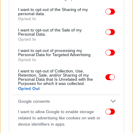
services and may gather and store information including but
Ανάπτυξης του Εθνικού Προγράμματος Ανάπτυξης
not limited to your visit or usage behaviour. You may click to
I want to opt-out of the Sharing of my
2021-2025.
personal data.
grant or deny consent to Google and its third-party tags to
Opted In
use your data for below specified purposes in below Google
ΑΠΕ ΜΠΕ
consent section.
I want to opt-out of the Sale of my
Personal Data.
Opted In
ΟΛΕΣ ΟΙ ΕΙΔΗΣΕΙΣ
I want to opt-out of processing my
Το αίμα στο αυτοκίνητο και οι κάμερες στη διαδρομή
Personal Data for Targeted Advertising.
Opted In
-Πώς η ΕΛΑΣ οδηγήθηκε στη νύφη-δολοφόνο της
Σαλαμίνας
I want to opt-out of Collection, Use,
Retention, Sale, and/or Sharing of my
Σε κόκκινο συναγερμό 4 περιοχές της χώρας λόγω της
Personal Data that Is Unrelated with the
Purposes for which it was collected.
κακοκαιρίας -Αναβαθμίστηκε το έκτακτο δελτίο της ΕΜΥ
Opted Out
Εφιάλτης στην Ιταλία: Μετανάστες περικύκλωσαν αμάξι
ζευγαριού, βίασαν την κοπέλα και ανάγκασαν τον
Google consents
σύντροφό της να βλέπει
I want to allow Google to enable storage
related to advertising like cookies on web or
device identifiers in apps.