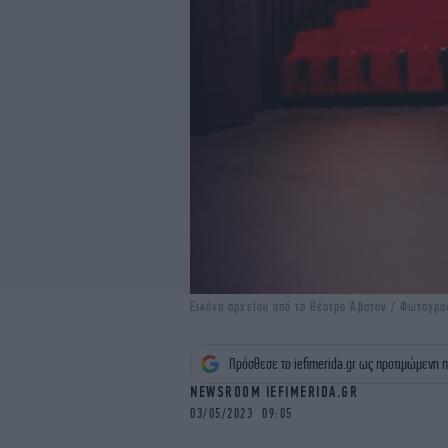
Εικόνα αρχείου από το Θέατρο Άβατον / Φωτογρα
Πρόσθεσε το iefimerida.gr ως προτιμώμενη π
NEWSROOM IEFIMERIDA.GR
03/05/2023 09:05