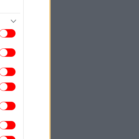
ΥΓΕΙΑ
12:23
ρδιοπαθείς και καλοκαίρι: Διακοπές με
ασφάλεια
ΠΟΛΙΤΙΣΜΟΣ
12:19
Apos: Ο διεθνώς αναγνωρισμένος
λλιτέχνης ζωγραφίζει για την Πάτμο, το
νησί της Αποκάλυψης [εικόνες]
ΣΠΟΡ
12:17
αρτσελόνα μεταγραφές: Συμφώνησε με
ν Ρόδρι και ξεκινάει διαπραγματεύσεις
με τη Μάντσεστερ Σίτι
ΥΓΕΙΑ
12:10
ασιλακόπουλος για τον ιό του Δυτικού
ίλου: Στο «κόκκινο» η Αττική φέτος -Τα
πτώματα που πρέπει να μας οδηγήσουν
στον γιατρό
ΑΥΤΟΚΙΝΗΤΟ
12:03