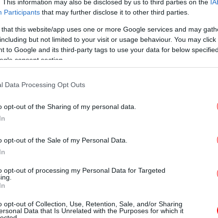
νεται από τους δικαιούχους από την
. This information may also be disclosed by us to third parties on the
IA
Participants
that may further disclose it to other third parties.
ΔΥΠΑ μέχρι εξαντλήσεως των
παράσταση. Οι πάροχοι που συμμετέχουν
 that this website/app uses one or more Google services and may gath
ει πάνω από 90 παραστάσεις, τις οποίες
including but not limited to your visit or usage behaviour. You may click 
 to Google and its third-party tags to use your data for below specifi
οι δικαιούχοι και οι ωφελούμενοι σε
ogle consent section.
 δική τους οικονομική επιβάρυνση.
ε
το
l Data Processing Opt Outs
αι η πνευματική ανάπτυξη του εργατικού
θεατρικών επιχειρήσεων. Με την επιταγή οι
o opt-out of the Sharing of my personal data.
 μπορούν να παρακολουθήσουν τη θεατρική
Οι 
In
ς από το Μητρώο Παρόχων της ΔΥΠΑ, χωρίς
απ
ον ποσό.
o opt-out of the Sale of my Personal Data.
In
 του προγράμματος
to opt-out of processing my Personal Data for Targeted
ing.
Ο
In
σ
εων για τις επιταγές θεάτρου συνήθως
o opt-out of Collection, Use, Retention, Sale, and/or Sharing
ν Οκτώβριο.
ersonal Data that Is Unrelated with the Purposes for which it
lected.