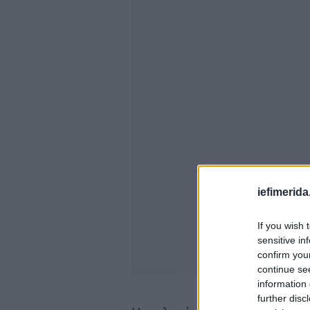
iefimerida
If you wish 
sensitive in
confirm you
continue se
information 
further disc