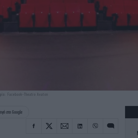
φία: Facebook-Theatro Avaton
ηγή στη Google