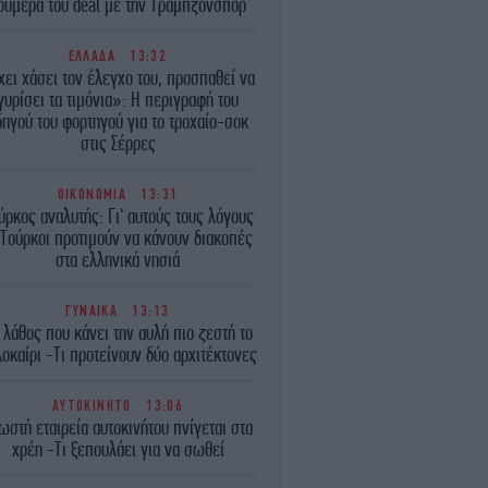
ούμερα του deal με την Τραμπζονσπόρ
ΕΛΛΑΔΑ
13:32
χει χάσει τον έλεγχο του, προσπαθεί να
γυρίσει τα τιμόνια»: Η περιγραφή του
δηγού του φορτηγού για το τροχαίο-σοκ
στις Σέρρες
ΟΙΚΟΝΟΜΙΑ
13:31
ύρκος αναλυτής: Γι' αυτούς τους λόγους
 Τούρκοι προτιμούν να κάνουν διακοπές
στα ελληνικά νησιά
ΓΥΝΑΙΚΑ
13:13
 λάθος που κάνει την αυλή πιο ζεστή το
οκαίρι -Τι προτείνουν δύο αρχιτέκτονες
ΑΥΤΟΚΙΝΗΤΟ
13:06
ωστή εταιρεία αυτοκινήτου πνίγεται στα
χρέη -Τι ξεπουλάει για να σωθεί