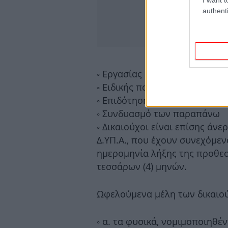
authenti
◦ Εργασίας στην ασφάλιση του 
◦ Ειδικής παροχής προστασία
◦ Επιδότησης ανεργίας ή μακρ
◦ Συνδυασμό των παραπάνω
◦ Δικαιούχοι είναι επίσης άν
Δ.ΥΠ.Α., που έχουν συνεχόμεν
ημερομηνία λήξης της προθε
τεσσάρων (4) μηνών.
Ωφελούμενα μέλη των δικαιού
◦ α. τα φυσικά, νομιμοποιηθέ