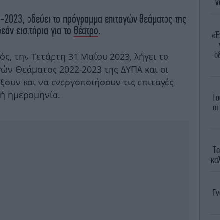
ν
22-2023, οδεύει το πρόγραμμα επιταγών θεάματος της
εάν εισιτήρια για το
θέατρο
.
«Έ
ο
ς, την Τετάρτη 31 Μαΐου 2023, λήγει το
ν Θεάματος 2022-2023 της ΔΥΠΑ και οι
έξουν και να ενεργοποιήσουν τις επιταγές
τή ημερομηνία.
Το
οι
Το
καλ
Γν