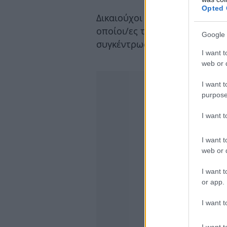
Opted 
Δικαιούχοι του προγράμματος 
οποίοι/ες το προηγούμενο έτ
Google 
συγκέντρωσαν 50 ημέρες:
I want t
web or d
I want t
purpose
I want 
I want t
web or d
I want t
or app.
I want t
I want t