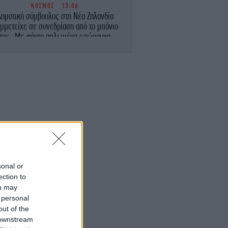
ΚΟΣΜΟΣ
13:06
Δημοτική σύμβουλος στη Νέα Ζηλανδία
μμετείχε σε συνεδρίαση από το μπάνιο
της -Με φόντο απλωμένα εσώρουχα
[βίντεο]
ΕΛΛΑΔΑ
12:51
υνελήφθη στη Γερμανία 31χρονος που
ρεται να εμπλέκεται στη δολοφονία του
Ζαμπούνη
TRAVEL
12:50
λότος αποκαλύπτει το μεγαλύτερο λάθος
 κάνουν οι επιβάτες πριν από μια πτήση
sonal or
ΟΙΚΟΝΟΜΙΑ
12:47
ection to
ΕΛΣΤΑΤ: Στο 3,4% ο πληθωρισμός τον
ou may
λιο - Έριξε ταχύτητα κατά μία μονάδα σε
 personal
σχέση με τον Ιούνιο
out of the
 downstream
ΓΥΝΑΙΚΑ
12:38