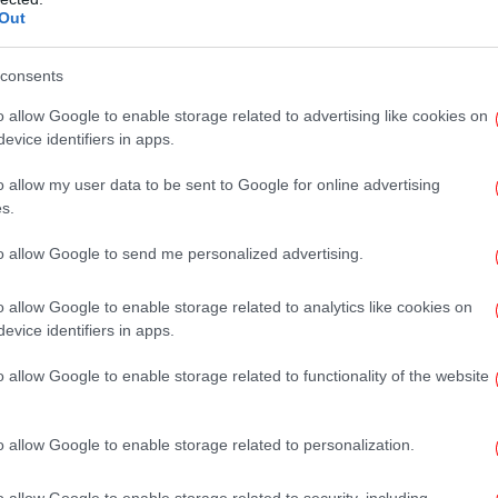
Out
Κα
είναι εργαζόμενοι/ες και άνεργοι/ες, οι
ος από την έναρξη του προγράμματος
consents
o allow Google to enable storage related to advertising like cookies on
evice identifiers in apps.
κα
o allow my user data to be sent to Google for online advertising
s.
Μπ
to allow Google to send me personalized advertising.
το
o allow Google to enable storage related to analytics like cookies on
evice identifiers in apps.
Β
o allow Google to enable storage related to functionality of the website
Νε
συμ
o allow Google to enable storage related to personalization.
o allow Google to enable storage related to security, including