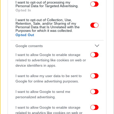
I want to opt-out of processing my
Personal Data for Targeted Advertising.
Opted In
I want to opt-out of Collection, Use,
Retention, Sale, and/or Sharing of my
ΠΕΡΙΣΣΟΤΕΡΑ ΒΙΝΤΕΟ
Personal Data that Is Unrelated with the
Purposes for which it was collected.
Opted Out
Google consents
Ακολουθήστε το
στο Google News
και μάθετε
πρώτοι όλες τις ειδήσεις
I want to allow Google to enable storage
related to advertising like cookies on web or
Δείτε όλες τις τελευταίες
Ειδήσεις
από την Ελλάδα και τον Κόσμο,
device identifiers in apps.
στο
I want to allow my user data to be sent to
Google for online advertising purposes.
ΔΙΑΒΑΣΤΕ ΠΕΡΙΣΣΟΤΕΡΑ
ΤΖΟΚΕΡ
ΚΛΗΡΩΣΗ ΤΖΟΚΕΡ
ΤΖΑΚΠΟΤ
I want to allow Google to send me
ΤΖΑΚ ΠΟΤ
ΤΥΧΕΡΟΊ ΑΡΙΘΜΟΊ
personalized advertising.
I want to allow Google to enable storage
related to analytics like cookies on web or