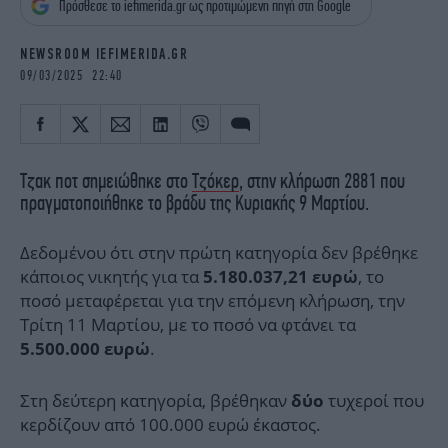
Πρόσθεσε το iefimerida.gr ως προτιμώμενη πηγή στη Google
iBOOKS
ΖΩΔΙΑ
OSCARS
THE OCEAN
NEWSROOM IEFIMERIDA.GR
MEDIA
ELAMEFORA
09/03/2025 22:40
NEWSLETTER
Τζακ ποτ σημειώθηκε στο
Τζόκερ
, στην κλήρωση 2881 που
πραγματοποιήθηκε το βράδυ της Κυριακής 9 Μαρτίου.
Δεδομένου ότι στην πρώτη κατηγορία δεν βρέθηκε
κάποιος νικητής για τα
, το
5.180.037,21 ευρώ
ποσό μεταφέρεται για την επόμενη κλήρωση, την
Τρίτη 11 Μαρτίου, με το ποσό να φτάνει τα
.
5.500.000 ευρώ
Στη δεύτερη κατηγορία, βρέθηκαν
τυχεροί που
δύο
κερδίζουν από 100.000 ευρώ έκαστος.