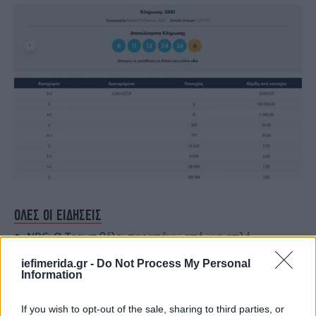
ΟΛΕΣ ΟΙ ΕΙΔΗΣΕΙΣ
NBC: Ο Τραμπ θέλει παραπάνω από μια απλή
συμφωνία για τα ορυκτά για να επαναφέρει τη βοήθεια
iefimerida.gr -
Do Not Process My Personal
στην Ουκρανία -Τι άλλο θα ζητήσει
Information
Πρωταθλητής Ευρώπης ο Καραλής -Κατέκτησε το
χρυσό στο επί κοντώ με άλμα στα 5,90 μ.
If you wish to opt-out of the sale, sharing to third parties, or