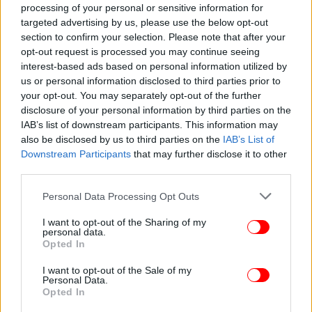
Πέθανε ο πρίγκιπας Φρέντερικ του Λουξεμβούργου σε
processing of your personal or sensitive information for
targeted advertising by us, please use the below opt-out
ηλικία 22 ετών
section to confirm your selection. Please note that after your
opt-out request is processed you may continue seeing
interest-based ads based on personal information utilized by
us or personal information disclosed to third parties prior to
your opt-out. You may separately opt-out of the further
disclosure of your personal information by third parties on the
IAB’s list of downstream participants. This information may
also be disclosed by us to third parties on the
IAB’s List of
Downstream Participants
that may further disclose it to other
third parties.
Please note that this website/app uses one or more Google
Personal Data Processing Opt Outs
services and may gather and store information including but
not limited to your visit or usage behaviour. You may click to
I want to opt-out of the Sharing of my
personal data.
grant or deny consent to Google and its third-party tags to
Opted In
use your data for below specified purposes in below Google
consent section.
I want to opt-out of the Sale of my
Personal Data.
Opted In