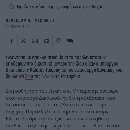
iBOOKS
ΖΩΔΙΑ
Πρόσθεσε το iefimerida.gr ως προτιμώμενη πηγή στη Google
OSCARS
THE OCEAN
MEDIA
ELAMEFORA
NEWSROOM IEFIMERIDA.GR
18/07/2019 10:00
NEWSLETTER
Συνάντηση με αποκλειστικό θέμα τα προβλήματα των
υποδομών στο δικαστικό μέγαρο της Χίου είχαν ο υπουργός
Δικαιοσύνης Κώστας Τσιάρας με τον υφυπουργό Εργασίας -και
βουλευτή
Χίου
της ΝΔ- Νότη Μηταράκη.
Στη συζήτηση που είχαν, ο κ. Μηταράκης ανέφερε
στον υπουργό Δικαιοσύνης ότι η κατάσταση του
δικαστικού μεγάρου της Χίου είναι ιδιαίτερα
άσχημη. Παράλληλα, επισήμανε στον υπουργό
Κώστα Τσιάρα την ανάγκη να επανεκκινηθεί η
διαδικασία για την ανέγερση του νέου δικαστικού