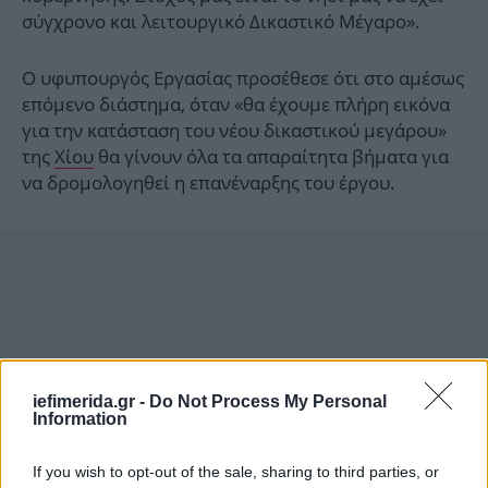
σύγχρονο και λειτουργικό Δικαστικό Μέγαρο».
Ο υφυπουργός Εργασίας προσέθεσε ότι στο αμέσως
επόμενο διάστημα, όταν «θα έχουμε πλήρη εικόνα
για την κατάσταση του νέου δικαστικού μεγάρου»
της
Χίου
θα γίνουν όλα τα απαραίτητα βήματα για
να δρομολογηθεί η επανέναρξης του έργου.
iefimerida.gr -
Do Not Process My Personal
Information
If you wish to opt-out of the sale, sharing to third parties, or