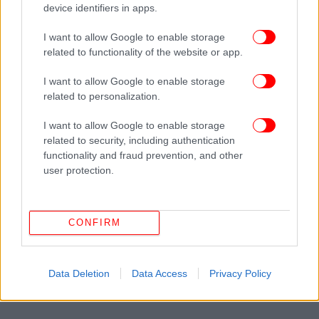
device identifiers in apps.
I want to allow Google to enable storage
ΠΕΡΙΣΣΟΤΕΡΑ ΒΙΝΤΕΟ
related to functionality of the website or app.
I want to allow Google to enable storage
related to personalization.
Ακολουθήστε το
στο Google News
και μάθετε
πρώτοι όλες τις ειδήσεις
I want to allow Google to enable storage
related to security, including authentication
Δείτε όλες τις τελευταίες
Ειδήσεις
από την Ελλάδα και τον Κόσμο,
functionality and fraud prevention, and other
στο
user protection.
ΔΙΑΒΑΣΤΕ ΠΕΡΙΣΣΟΤΕΡΑ
ΧΊΟΣ
ΔΙΚΑΣΤΉΡΙΑ
ΚΏΣΤΑΣ ΤΣΙΆΡΑΣ
ΝΌΤΗΣ
CONFIRM
ΜΗΤΑΡΆΚΗΣ
ΥΠΟΥΡΓΕΊΟ ΔΙΚΑΙΟΣΎΝΗΣ
ΥΠΟΥΡΓΕΙΟ ΕΡΓΑΣΙΑΣ ΚΑΙ
ΚΟΙΝΩΝΙΚΩΝ ΥΠΟΘΕΣΕΩΝ
Data Deletion
Data Access
Privacy Policy