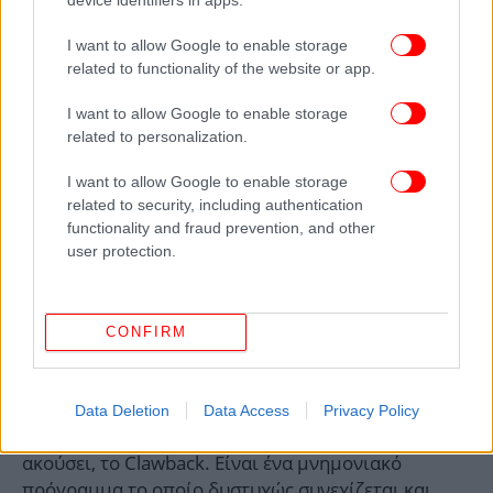
I want to allow Google to enable storage
related to functionality of the website or app.
I want to allow Google to enable storage
related to personalization.
I want to allow Google to enable storage
related to security, including authentication
functionality and fraud prevention, and other
user protection.
CONFIRM
Και ένα άλλο θέμα το οποίο συζητήθηκε στο
συνέδριο έχει να κάνει και με το ένα θέμα το οποίο
ταλανίζει τον κλάδο των εργαστηρίων των
Data Deletion
Data Access
Privacy Policy
διαγνωστικών εργαστηρίων με το θέμα θα το έχετε
ακούσει, τo Clawback. Είναι ένα μνημονιακό
πρόγραμμα το οποίο δυστυχώς συνεχίζεται και