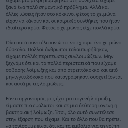
είχαμε μία μικρή κάμψη και στη συνέχεια είχαμε
ξανά ένα πολύ σημαντικό πρόβλημα. Αλλά και
άλλες ιώσεις ήταν στο κόκκινο, φέτος το χειμώνα,
είχαν να κάνουν και οι καιρικές συνθήκες που ήταν
ιδιαίτερο κρύο. Φέτος ο χειμώνας είχε πολλά κρύα.
Όλα αυτά συνετέλεσαν ώστε να έχουμε ένα χειμώνα
δύσκολο. Πολλοί άνθρωποι ταλαιπωρήθηκαν,
είχαμε πολλές περιπτώσεις συνλοιμώξεων. Μην
ξεχνάμε ότι και τα πολλά περιστατικά που είχαμε
σοβαρής λοίμωξης και από στρεπτόκοκκο και
από
μηνιγγιτιδόκοκο
που καταγράφηκαν, συσχετίζονται
και αυτά με τις λοιμώξεις.
Εάν ο οργανισμός μας έχει μια ιογενή λοίμωξη,
είμαστε πιο ευάλωτοι και σε μία δεύτερη ιογενή ή
βακτηριακή λοίμωξη. Έτσι, όλο αυτό συνετέλεσε
στην έξαρση που είχαμε. Και το άλλο που θα πρέπει
να τονίσουμε είναι ότι και τα εμβόλια για τη γρίπη