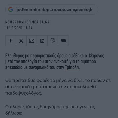
iBOOKS
ΖΩΔΙΑ
Πρόσθεσε το iefimerida.gr ως προτιμώμενη πηγή στη Google
OSCARS
THE OCEAN
MEDIA
ELAMEFORA
NEWSROOM IEFIMERIDA.GR
10/10/2025 18:04
NEWSLETTER
Ελεύθερος με περιοριστικούς όρους αφέθηκε ο 13χρονος
μετά την απολογία του στον ανακριτή για το αιματηρό
επεισόδιο με συνομήλικό του στην
Τρίπολη.
Θα πρέπει δυο φορές το μήνα να δίνει το παρών σε
αστυνομικό τμήμα και να τον παρακολουθεί
παιδοψυχολόγος.
Ο πληρεξούσιος δικηγόρος της οικογένειας
δήλωσε: