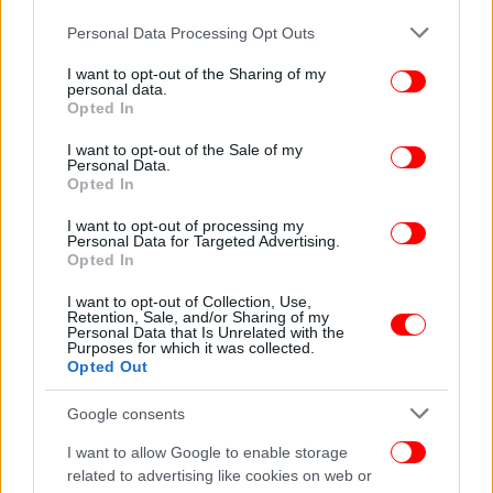
Please note that this website/app uses one or more Google
Personal Data Processing Opt Outs
services and may gather and store information including but
not limited to your visit or usage behaviour. You may click to
I want to opt-out of the Sharing of my
personal data.
grant or deny consent to Google and its third-party tags to
Opted In
use your data for below specified purposes in below Google
consent section.
I want to opt-out of the Sale of my
Personal Data.
Opted In
I want to opt-out of processing my
Personal Data for Targeted Advertising.
Opted In
ΟΛΕΣ ΟΙ ΕΙΔΗΣΕΙΣ
I want to opt-out of Collection, Use,
Βίντεο-ντοκουμέντο από τη δολοφονία της
Retention, Sale, and/or Sharing of my
Γαρυφαλλιάς στην Πάτρα το 2024 -Την κλώτσησε στο
Personal Data that Is Unrelated with the
Purposes for which it was collected.
κεφάλι και έπεσε αναίσθητη
Opted Out
Όλη η διαθήκη του ιδιοκτήτη του κάμπινγκ -Ποιοι είναι
Google consents
οι κληρονόμοι, τι τους αφήνει και με ποιους όρους
Λονδίνο: Ισόβια στους 5 δολοφόνους του 26χρονου
I want to allow Google to enable storage
Αντώνη Αντωνιάδη -Είχε πάει διακοπές, πήγαν να τον
related to advertising like cookies on web or