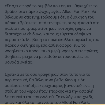
«Σε ό,τι αφορά το συμβάν που σημειώθηκε χθες το
βράδυ, στο πάρκο ψυχαγωγίας Allou! Fun Park, θα
θέλαμε να σας ενημερώσουμε ότι η διοίκηση του
πάρκου βρίσκεται από την πρώτη στιγμή κοντά στα
παιδιά που τραυματίστηκαν, ευτυχώς χωρίς να
διατρέχουν κίνδυνο, και τους εύχεται ολόψυχα
περαστικά. Με βάση το πρωτόκολλο ασφαλείας του
πάρκου κλήθηκε άμεσα ασθενοφόρο, ενώ το
νοσηλευτικό προσωπικό μερίμνησε για τις πρώτες
βοήθειες μέχρι να μεταβούν οι τραυματίες σε
μονάδα υγείας.
Σχετικά με τα όσα γράφτηκαν στον τύπο για το
περιστατικό, θα θέλαμε να βεβαιώσουμε ότι
ουδέποτε υπήρξε εκτροχιασμός βαγονιού, ενώ η
στάθμη του νερού ήταν επαρκής για την ασφαλή
λειτουργία του παιχνιδιού. Το εν λόγω παιχνίδι,
όπως και όλα τα παιχνίδια του Allou! Fun Park,