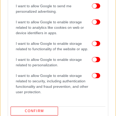
επικοινωνία μαζί τους για να μάθουμε όλες τις
I want to allow Google to send me
λεπτομέρειες του συμβάντος.
personalized advertising.
I want to allow Google to enable storage
Με δεδομένο ότι στις χιλιάδες ώρες λειτουργίας
related to analytics like cookies on web or
του συγκεκριμένου παιχνιδιού, παρόμοιο
device identifiers in apps.
περιστατικό δεν έχει ξανασυμβεί, είναι πραγματικά
άξιο απορίας πως – αν και το βαγόνι ήταν στη θέση
I want to allow Google to enable storage
του- τα παιδιά βρέθηκαν εκτός βαγονιού.
related to functionality of the website or app.
I want to allow Google to enable storage
Απόλυτη προτεραιότητα της διοίκησης του πάρκου
related to personalization.
είναι η ασφάλεια των επισκεπτών του. Για το λόγο
αυτό όλα τα παιχνίδια του Allou! Fun Park
I want to allow Google to enable storage
συντηρούνται τακτικά, φέρουν πρόσφατες
related to security, including authentication
πιστοποιήσεις από την TUV Hellas για την ασφαλή
functionality and fraud prevention, and other
user protection.
λειτουργία τους, ενώ έλεγχοι ομαλής κι εύρυθμης
λειτουργίας τους γίνονται καθημερινά από έμπειρο
τεχνικό προσωπικό, πριν την έναρξη του πάρκου
CONFIRM
και την είσοδο των επισκεπτών.