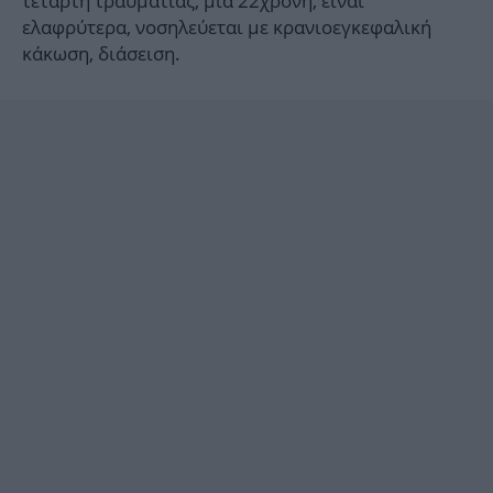
τέταρτη τραυματίας, μια 22χρονη, είναι
ελαφρύτερα, νοσηλεύεται με κρανιοεγκεφαλική
κάκωση, διάσειση.