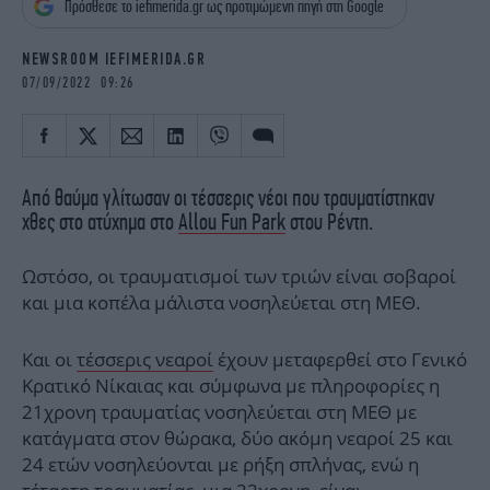
Πρόσθεσε το iefimerida.gr ως προτιμώμενη πηγή στη Google
iBOOKS
ΖΩΔΙΑ
OSCARS
THE OCEAN
NEWSROOM IEFIMERIDA.GR
MEDIA
ELAMEFORA
07/09/2022 09:26
NEWSLETTER
Από θαύμα γλίτωσαν οι τέσσερις νέοι που τραυματίστηκαν
χθες στο ατύχημα στο
Αllou Fun Park
στου Ρέντη.
Ωστόσο, οι τραυματισμοί των τριών είναι σοβαροί
και μια κοπέλα μάλιστα νοσηλεύεται στη ΜΕΘ.
Και οι
τέσσερις νεαροί
έχουν μεταφερθεί στο Γενικό
Κρατικό Νίκαιας και σύμφωνα με πληροφορίες η
21χρονη τραυματίας νοσηλεύεται στη ΜΕΘ με
κατάγματα στον θώρακα, δύο ακόμη νεαροί 25 και
24 ετών νοσηλεύονται με ρήξη σπλήνας, ενώ η