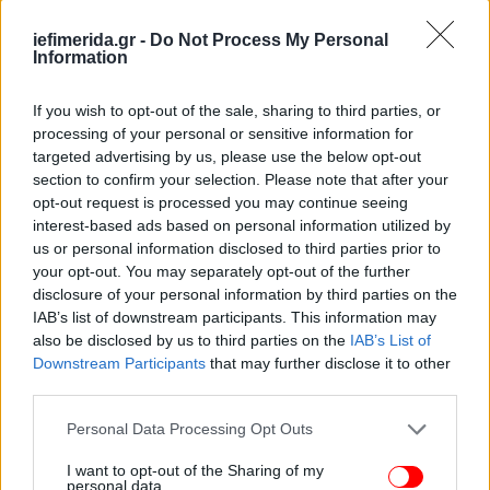
φέρει όλες τις απαιτούμενες πιστοποιήσεις
ασφαλείας ενώ διαθέτει αυτοματισμούς
iefimerida.gr -
Do Not Process My Personal
Information
ειδοποίησης σφάλματος. Αμέσως μετά το
περιστατικό, το τεχνικό τμήμα του πάρκου
If you wish to opt-out of the sale, sharing to third parties, or
επιβεβαίωσε ότι το παιχνίδι λειτουργεί χωρίς
processing of your personal or sensitive information for
κανένα σφάλμα, αλλά προληπτικά αποφασίστηκε η
targeted advertising by us, please use the below opt-out
διακοπή λειτουργίας του.
section to confirm your selection. Please note that after your
opt-out request is processed you may continue seeing
interest-based ads based on personal information utilized by
us or personal information disclosed to third parties prior to
your opt-out. You may separately opt-out of the further
disclosure of your personal information by third parties on the
IAB’s list of downstream participants. This information may
also be disclosed by us to third parties on the
IAB’s List of
Downstream Participants
that may further disclose it to other
third parties.
Please note that this website/app uses one or more Google
Personal Data Processing Opt Outs
services and may gather and store information including but
not limited to your visit or usage behaviour. You may click to
I want to opt-out of the Sharing of my
personal data.