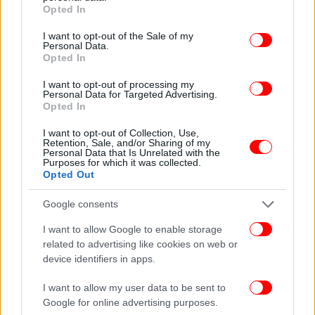
grant or deny consent to Google and its third-party tags to
Opted In
use your data for below specified purposes in below Google
consent section.
I want to opt-out of the Sale of my
Personal Data.
Opted In
I want to opt-out of processing my
Personal Data for Targeted Advertising.
Opted In
I want to opt-out of Collection, Use,
Retention, Sale, and/or Sharing of my
Personal Data that Is Unrelated with the
Purposes for which it was collected.
Opted Out
Google consents
I want to allow Google to enable storage
related to advertising like cookies on web or
device identifiers in apps.
Ακόμα δεν γνωρίζουμε τα ακριβή αίτια που
I want to allow my user data to be sent to
προκάλεσαν την πτώση των παιδιών σε
Google for online advertising purposes.
παράπλευρο θάμνο, αλλά βρισκόμαστε σε