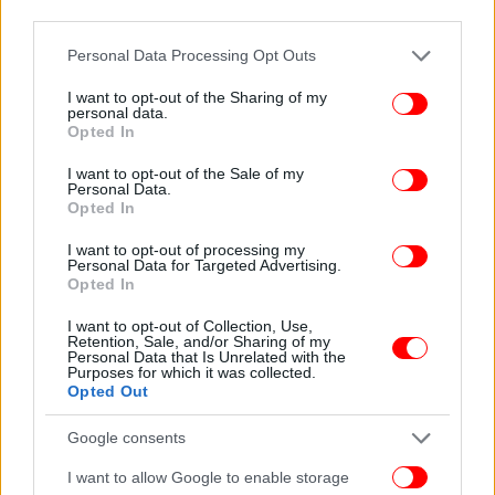
third parties.
Μιλώντας τέλος για την επιχείρηση εντοπισμού
Please note that this website/app uses one or more Google
Personal Data Processing Opt Outs
δήλωσε: «Υπήρχαν και κάποιες καλύβες, αλλά δεν
services and may gather and store information including but
εντοπίστηκαν εκεί. Στη συνέχεια με τη βοήθεια των
not limited to your visit or usage behaviour. You may click to
I want to opt-out of the Sharing of my
personal data.
grant or deny consent to Google and its third-party tags to
drones, του ελικοπτέρου, αλλά και έμπειρων
Opted In
use your data for below specified purposes in below Google
συναδέλφων από τρείς ορειβατικές ομάδες και από
consent section.
I want to opt-out of the Sale of my
τέσσερις ΕΜΑΚ μπορέσαμε να τους εντοπίσουμε».
Personal Data.
Opted In
Ποιοι ήταν οι τέσσερις ορειβάτες που έχασαν τη ζωή
I want to opt-out of processing my
τους στα Βαρδούσια Όρη
Personal Data for Targeted Advertising.
Opted In
Λάτρεις της ορειβασίας και των extreme sports
I want to opt-out of Collection, Use,
ήταν οι τέσσερις άνθρωποι που έχασαν τη ζωή τους
Retention, Sale, and/or Sharing of my
Personal Data that Is Unrelated with the
στα Βαρδούσια.
Purposes for which it was collected.
Opted Out
Ο Θανάσης Κολοτούρος, από την Ηλεία, ήταν δεινός
Google consents
ορειβάτης και στο προφίλ του έχει πολλές
αναρτήσεις στα σόσιαλ από ανάλογες εμπειρίες
I want to allow Google to enable storage