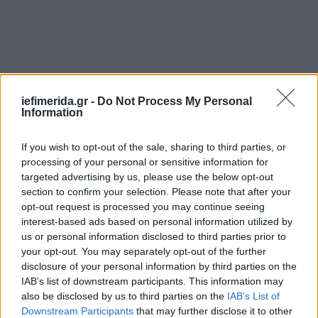
iefimerida.gr -
Do Not Process My Personal
Information
If you wish to opt-out of the sale, sharing to third parties, or
Σύμφωνα με τον ίδιο, το φρέσκο χιόνι και οι
processing of your personal or sensitive information for
ισχυροί άνεμοι ενδέχεται να μετακίνησαν μεγάλες
targeted advertising by us, please use the below opt-out
ποσότητες χιονιού. «Κάποιος άνεμος μπορεί να
section to confirm your selection. Please note that after your
οδήγησε μεγάλο όγκο χιονιού στο σημείο όπου
opt-out request is processed you may continue seeing
τελικά εντοπίστηκαν», πρόσθεσε ο κ. Τσίγκας.
interest-based ads based on personal information utilized by
us or personal information disclosed to third parties prior to
your opt-out. You may separately opt-out of the further
Aναφορικά με το έαν ήταν έμπειροι ορειβάτες
disclosure of your personal information by third parties on the
σημείωσε ότι ορισμένοι είχαν ανέβει στην κορυφή,
IAB’s list of downstream participants. This information may
ωστόσο το χιόνι που είχε πέσει είχε κάνει πολύ
also be disclosed by us to third parties on the
IAB’s List of
δύσκολο το να βρουν τα μονοπάτια.
Downstream Participants
that may further disclose it to other