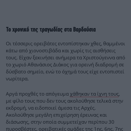
Το χρονικό της τραγωδίας στα Βαρδούσια
Οι τέσσερις ορειβάτες εντοπίστηκαν χθες, θαμμένοι
κάτω από χιονοστιβάδα και χωρίς τις αισθήσεις
τους. Είχαν ξεκινήσει ανήμερα τα Χριστούγεννα από
το χωριό Αθανάσιος Διάκος για ορεινή διαδρομή σε
δύσβατο σημείο, ενώ το όχημά τους είχε εντοπιστεί
νωρίτερα.
Αργά προχθές το απόγευμα
χάθηκαν τα ίχνη τους
,
με φίλο τους που δεν τους ακολούθησε τελικά στην
εκδρομή, να ειδοποιεί άμεσα τις Αρχές.
Ακολούθησε μεγάλη επιχείρηση έρευνας και
διάσωσης, στην οποία συμμετείχαν περίπου 30
πυροσβέστες, ορειβατικές ομάδες της 1ης, 6ης, 7ης