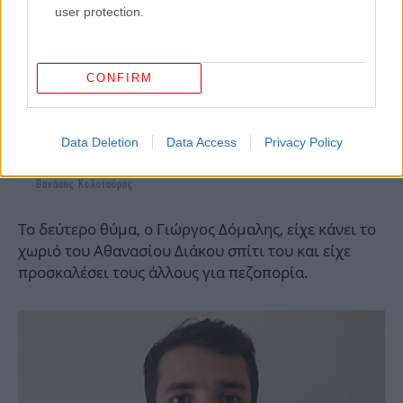
user protection.
CONFIRM
Data Deletion
Data Access
Privacy Policy
Θανάσης Κολοτούρος
Το δεύτερο θύμα, ο Γιώργος Δόμαλης, είχε κάνει το
χωριό του Αθανασίου Διάκου σπίτι του και είχε
προσκαλέσει τους άλλους για πεζοπορία.