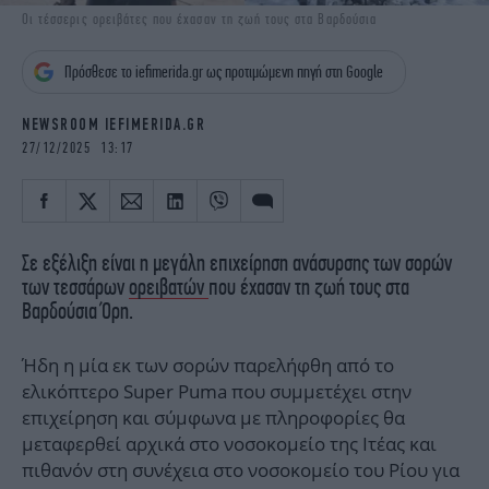
iBOOKS
ΖΩΔΙΑ
Οι τέσσερις ορειβάτες που έχασαν τη ζωή τους στα Βαρδούσια
OSCARS
THE OCEAN
Πρόσθεσε το iefimerida.gr ως προτιμώμενη πηγή στη Google
MEDIA
ELAMEFORA
NEWSROOM IEFIMERIDA.GR
NEWSLETTER
27/12/2025 13:17
Σε εξέλιξη είναι η μεγάλη επιχείρηση ανάσυρσης των σορών
των τεσσάρων
ορειβατών
που έχασαν τη ζωή τους στα
Βαρδούσια Όρη.
Ήδη η μία εκ των σορών παρελήφθη από το
ελικόπτερο Super Puma που συμμετέχει στην
επιχείρηση και σύμφωνα με πληροφορίες θα
μεταφερθεί αρχικά στο νοσοκομείο της Ιτέας και
πιθανόν στη συνέχεια στο νοσοκομείο του Ρίου για