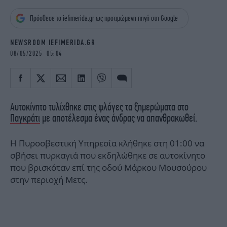
iBOOKS
ΖΩΔΙΑ
Πρόσθεσε το iefimerida.gr ως προτιμώμενη πηγή στη Google
OSCARS
THE OCEAN
MEDIA
ELAMEFORA
NEWSROOM IEFIMERIDA.GR
08/05/2025 05:04
NEWSLETTER
Αυτοκίνητο τυλίχθηκε στις φλόγες τα ξημερώματα στο
Παγκράτι
με αποτέλεσμα ένας άνδρας να απανθρακωθεί.
Η Πυροσβεστική Υπηρεσία κλήθηκε στη 01:00 να
σβήσει πυρκαγιά που εκδηλώθηκε σε αυτοκίνητο
που βρισκόταν επί της οδού Μάρκου Μουσούρου
στην περιοχή Μετς.