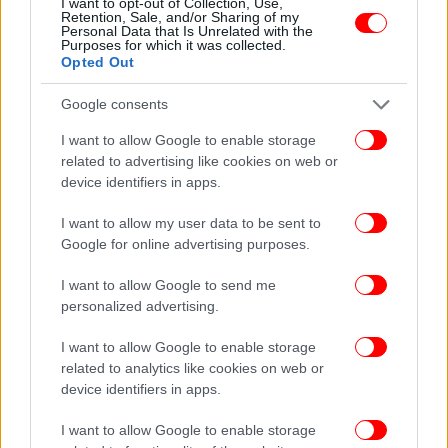
I want to opt-out of Collection, Use,
Retention, Sale, and/or Sharing of my
Personal Data that Is Unrelated with the
Purposes for which it was collected.
Ακολουθήστε το
στο Google News
και μάθετε
Opted Out
πρώτοι όλες τις ειδήσεις
Google consents
Δείτε όλες τις τελευταίες
Ειδήσεις
από την Ελλάδα και τον Κόσμο,
I want to allow Google to enable storage
στο
related to advertising like cookies on web or
device identifiers in apps.
ΔΙΑΒΑΣΤΕ ΠΕΡΙΣΣΟΤΕΡΑ
ΠΑΓΚΡΆΤΙ
ΤΡΑΓΩΔΊΑ
ΑΠΑΝΘΡΑΚΩΣΗ
I want to allow my user data to be sent to
Google for online advertising purposes.
I want to allow Google to send me
personalized advertising.
I want to allow Google to enable storage
related to analytics like cookies on web or
device identifiers in apps.
I want to allow Google to enable storage