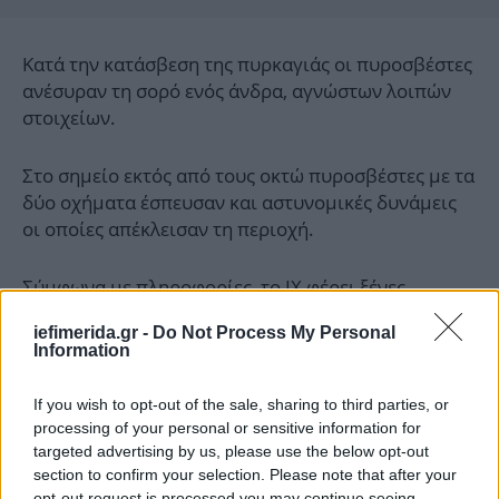
Κατά την κατάσβεση της πυρκαγιάς οι πυροσβέστες
ανέσυραν τη σορό ενός άνδρα, αγνώστων λοιπών
στοιχείων.
Στο σημείο εκτός από τους οκτώ πυροσβέστες με τα
δύο οχήματα έσπευσαν και αστυνομικές δυνάμεις
οι οποίες απέκλεισαν τη περιοχή.
Σύμφωνα με πληροφορίες, το ΙΧ φέρει ξένες
πινακίδες ενώ ο άνδρας που απανθρακώθηκε έχει
iefimerida.gr -
Do Not Process My Personal
σπασμένα τα άκρα.
Information
Διεξάγεται έρευνα για τα ακριβή αίτια της φωτιάς.
If you wish to opt-out of the sale, sharing to third parties, or
processing of your personal or sensitive information for
targeted advertising by us, please use the below opt-out
section to confirm your selection. Please note that after your
opt-out request is processed you may continue seeing