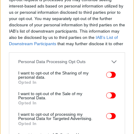
interest-based ads based on personal information utilized by
us or personal information disclosed to third parties prior to
your opt-out. You may separately opt-out of the further
disclosure of your personal information by third parties on the
IAB’s list of downstream participants. This information may
also be disclosed by us to third parties on the
IAB’s List of
Downstream Participants
that may further disclose it to other
third parties.
Please note that this website/app uses one or more Google
Personal Data Processing Opt Outs
services and may gather and store information including but
not limited to your visit or usage behaviour. You may click to
I want to opt-out of the Sharing of my
personal data.
grant or deny consent to Google and its third-party tags to
Opted In
use your data for below specified purposes in below Google
consent section.
I want to opt-out of the Sale of my
Personal Data.
Opted In
I want to opt-out of processing my
Personal Data for Targeted Advertising.
Opted In
ΠΕΡΙΣΣΟΤΕΡΑ ΒΙΝΤΕΟ